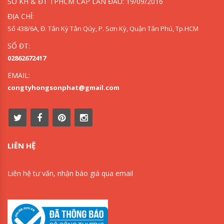
SỞ KH & ĐT TPHCM CẤP LẦN ĐẦU: 19/09/2016
ĐỊA CHỈ:
Số 438/6A, Đ. Tân Kỳ Tân Qúy, P. Sơn Kỳ, Quận Tân Phú, Tp.HCM
SỐ ĐT:
02862672417
EMAIL:
congtyhongsonphat@gmail.com
LIÊN HỆ
Liên hệ tư vấn, nhận báo giá qua email