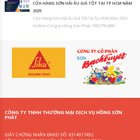
CỬA HÀNG SƠN HẢI ÂU GIÁ TỐT TẠI TP HCM NĂM
2025
Cửa Hàng Sơn Hải Âu Giá Tốt Tại Tp HCM Năm 2025
Hotline Công ty Hồng Sơn Phát: 0932791488 –
CÔNG TY TNHH THƯƠNG MẠI DỊCH VỤ HỒNG SƠN
PHÁT
GIẤY CHỨNG NHẬN ĐKKD SỐ: 0314017452