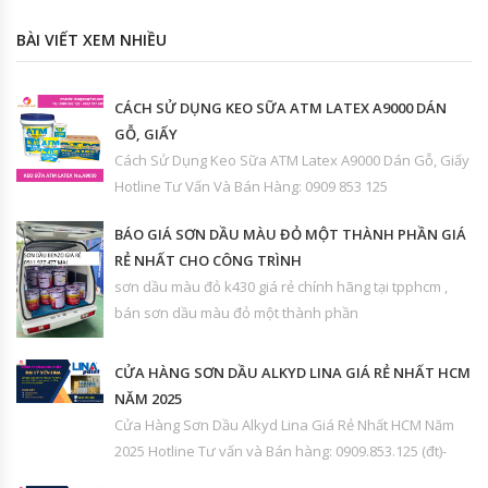
BÀI VIẾT XEM NHIỀU
CÁCH SỬ DỤNG KEO SỮA ATM LATEX A9000 DÁN
GỖ, GIẤY
Cách Sử Dụng Keo Sữa ATM Latex A9000 Dán Gỗ, Giấy
Hotline Tư Vấn Và Bán Hàng: 0909 853 125
BÁO GIÁ SƠN DẦU MÀU ĐỎ MỘT THÀNH PHẦN GIÁ
RẺ NHẤT CHO CÔNG TRÌNH
sơn dầu màu đỏ k430 giá rẻ chính hãng tại tpphcm ,
bán sơn dầu màu đỏ một thành phần
CỬA HÀNG SƠN DẦU ALKYD LINA GIÁ RẺ NHẤT HCM
NĂM 2025
Cửa Hàng Sơn Dầu Alkyd Lina Giá Rẻ Nhất HCM Năm
2025 Hotline Tư vấn và Bán hàng: 0909.853.125 (đt)-