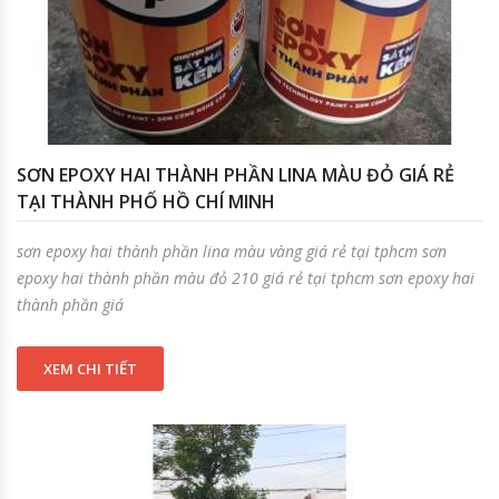
SƠN EPOXY HAI THÀNH PHẦN LINA MÀU ĐỎ GIÁ RẺ
TẠI THÀNH PHỐ HỒ CHÍ MINH
sơn epoxy hai thành phần lina màu vàng giá rẻ tại tphcm sơn
epoxy hai thành phần màu đỏ 210 giá rẻ tại tphcm sơn epoxy hai
thành phần giá
XEM CHI TIẾT