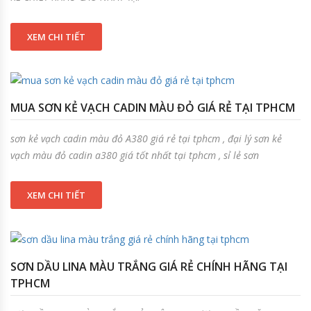
XEM CHI TIẾT
MUA SƠN KẺ VẠCH CADIN MÀU ĐỎ GIÁ RẺ TẠI TPHCM
sơn kẻ vạch cadin màu đỏ A380 giá rẻ tại tphcm , đại lý sơn kẻ
vạch màu đỏ cadin a380 giá tốt nhất tại tphcm , sỉ lẻ sơn
XEM CHI TIẾT
SƠN DẦU LINA MÀU TRẮNG GIÁ RẺ CHÍNH HÃNG TẠI
TPHCM