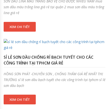
SƠN DẦU LINA MÀU TRẮNG BẢO VỆ CHO ĐƯỢC NHIỀU NĂM mua
sơn dầu màu trắng lina giá rẻ tại quận 2 mua sơn dầu màu trắng
lina giá rẻ
XEM CHI TIẾT
SỈ LẺ SƠN DẦU CHỐNG RỈ BẠCH TUYẾT CHO CÁC
CÔNG TRÌNH TẠI TPHCM GIÁ RẺ
HỒNG SƠN PHÁT -CHUYÊN SƠN , CHỐNG THẤM GIÁ RẺ NHẤT THỊ
TRƯỜNG sỉ lẻ sơn dầu bạch tuyết cho các công trình tại tphcm sỉ lẻ
sơn dầu bạch
XEM CHI TIẾT