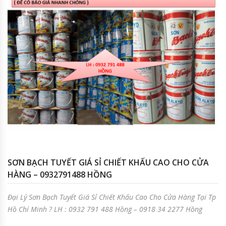
SƠN BẠCH TUYẾT GIÁ SỈ CHIẾT KHẤU CAO CHO CỬA
HÀNG – 0932791488 HỒNG
Đại Lý Sơn Bạch Tuyết Giá Sỉ Chiết Khấu Cao Cho Cửa Hàng Tại Tp
Hồ Chí Minh ? LH : 0932 791 488 Hồng – 0918 34 2277 Hồng