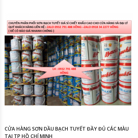
CỬA HÀNG SƠN DẦU BẠCH TUYẾT ĐẦY ĐỦ CÁC MÀU
TẠI TP HỒ CHÍ MINH