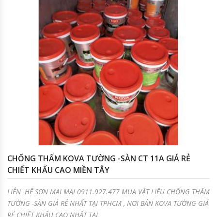
CHỐNG THẤM KOVA TƯỜNG -SÀN CT 11A GIÁ RẺ
CHIẾT KHẤU CAO MIỀN TÂY
LIÊN HỆ SƠN MAI MAI 0911.927.477 MUA VẬT LIỆU CHỐNG THẤM
TƯỜNG -SÀN GIÁ RẺ NHẤT TẠI TPHCM , NƠI BÁN KOVA TƯỜNG GIÁ
RẺ CHIẾT KHẤU CAO NHẤT TẠI