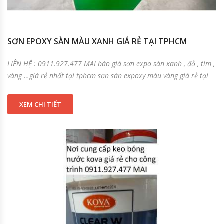
SƠN EPOXY SÀN MÀU XANH GIÁ RẺ TẠI TPHCM
LIÊN HỆ : 0911.927.477 MAI báo giá sơn expo sàn xanh , đỏ , tím ,
vàng …giá rẻ nhất tại tphcm sơn sàn expoxy màu vàng giá rẻ tại
XEM CHI TIẾT