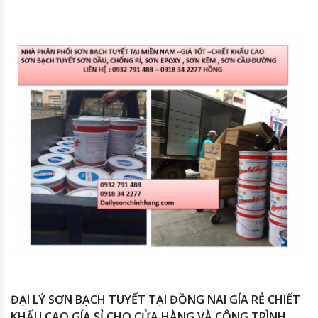
ĐẠI LÝ SƠN BẠCH TUYẾT TẠI ĐỒNG NAI GÍA RẺ CHIẾT
KHẤU CAO GÍA SỈ CHO CỬA HÀNG VÀ CÔNG TRÌNH