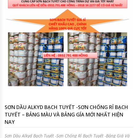
SƠN DẦU ALKYD BẠCH TUYẾT -SƠN CHỐNG RỈ BẠCH
TUYẾT – BẢNG MÀU VÀ BẢNG GÍA MỚI NHẤT HIỆN
NAY
Sơn Dầu Alkyd Bạch Tuyết -Sơn Chống Rỉ Bạch Tuyết -Bảng Giá Và