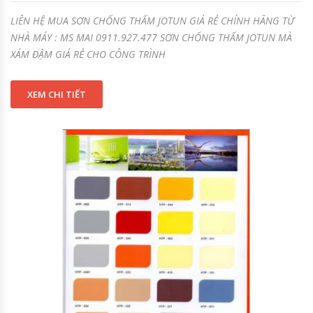
LIÊN HỆ MUA SƠN CHỐNG THẤM JOTUN GIÁ RẺ CHÍNH HÃNG TỪ
NHÀ MÁY : MS MAI 0911.927.477 SƠN CHỐNG THẤM JOTUN MÀ
XÁM ĐẬM GIÁ RẺ CHO CÔNG TRÌNH
XEM CHI TIẾT