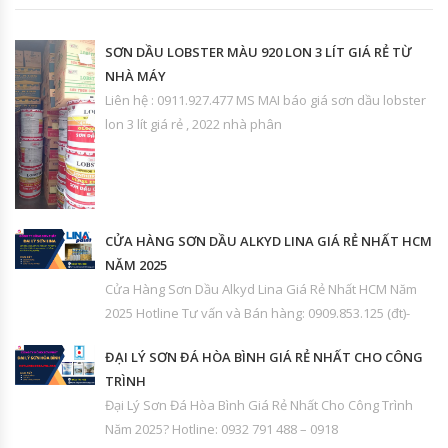
SƠN DẦU LOBSTER MÀU 920 LON 3 LÍT GIÁ RẺ TỪ
NHÀ MÁY
Liên hệ : 0911.927.477 MS MAI báo giá sơn dầu lobster
lon 3 lít giá rẻ , 2022 nhà phân
CỬA HÀNG SƠN DẦU ALKYD LINA GIÁ RẺ NHẤT HCM
NĂM 2025
Cửa Hàng Sơn Dầu Alkyd Lina Giá Rẻ Nhất HCM Năm
2025 Hotline Tư vấn và Bán hàng: 0909.853.125 (đt)-
ĐẠI LÝ SƠN ĐÁ HÒA BÌNH GIÁ RẺ NHẤT CHO CÔNG
TRÌNH
Đại Lý Sơn Đá Hòa Bình Giá Rẻ Nhất Cho Công Trình
Năm 2025? Hotline: 0932 791 488 – 0918