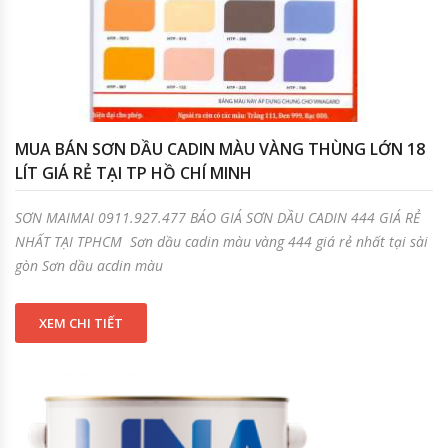
MUA BÁN SƠN DẦU CADIN MÀU VÀNG THÙNG LỚN 18
LÍT GIÁ RẺ TẠI TP HỒ CHÍ MINH
SƠN MAIMAI 0911.927.477 BÁO GIÁ SƠN DẦU CADIN 444 GIÁ RẺ
NHẤT TẠI TPHCM Sơn dầu cadin màu vàng 444 giá rẻ nhất tại sài
gòn Sơn dầu acdin màu
XEM CHI TIẾT