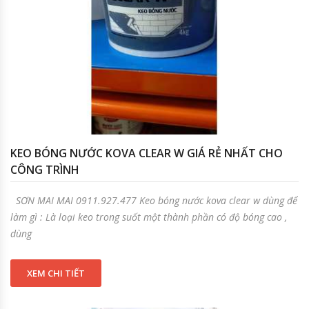
KEO BÓNG NƯỚC KOVA CLEAR W GIÁ RẺ NHẤT CHO
CÔNG TRÌNH
SƠN MAI MAI 0911.927.477 Keo bóng nước kova clear w dùng để
làm gì : Là loại keo trong suốt một thành phần có độ bóng cao ,
dùng
XEM CHI TIẾT