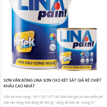
SƠN VÂN BÔNG LINA SƠN CHO KÉT SẮT GIÁ RẺ CHIẾT
KHẤU CAO NHẤT
Liên hệ mua hàng : 0911.927.477 MS MAI báo giá tư vấn miễn phí
Sơn vân bông lina dùng để làm gì : dùng để bảo vệ , trang trí