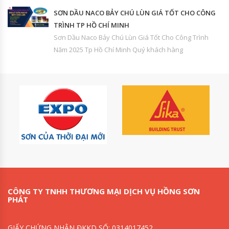
SƠN DẦU NACO BẢY CHÚ LÙN GIÁ TỐT CHO CÔNG
TRÌNH TP HỒ CHÍ MINH
Sơn Dầu Naco Bảy Chú Lùn Giá Tốt Cho Công Trình
Năm 2025 Tp Hồ Chí Minh Quý khách hàng
CÔNG TY TNHH THƯƠNG MẠI DỊCH VỤ HỒNG SƠN
PHÁT
GIẤY CHỨNG NHẬN ĐKKD SỐ: 0314017452