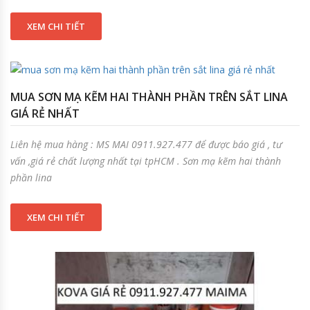
XEM CHI TIẾT
MUA SƠN MẠ KẼM HAI THÀNH PHẦN TRÊN SẮT LINA
GIÁ RẺ NHẤT
Liên hệ mua hàng : MS MAI 0911.927.477 để được báo giá , tư
vấn ,giá rẻ chất lượng nhất tại tpHCM . Sơn mạ kẽm hai thành
phần lina
XEM CHI TIẾT