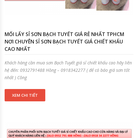
MỐI LẤY SỈ SƠN BẠCH TUYẾT GIÁ RẺ NHẤT TPHCM
NƠI CHUYÊN SỈ SƠN BẠCH TUYẾT GIÁ CHIẾT KHẤU
CAO NHẤT
Khách hàng cần mua sơn Bạch Tuyết giá sỉ chiết khấu cao hãy liên
hệ đến: 0932791488 Hồng – 0918342277 ( để có báo giá sơn tốt
nhất ) Công
XEM CHI TIẾT