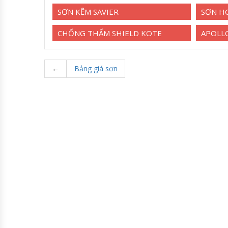
SƠN KẼM SAVIER
SƠN H
CHỐNG THẤM SHIELD KOTE
APOLL
←
Bảng giá sơn