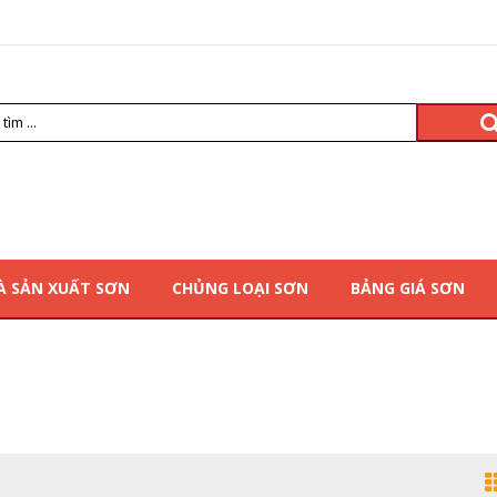
À SẢN XUẤT SƠN
CHỦNG LOẠI SƠN
BẢNG GIÁ SƠN