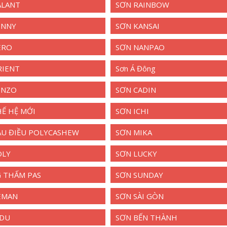
ALANT
SƠN RAINBOW
ENNY
SƠN KANSAI
ERO
SƠN NANPAO
RIENT
Sơn Á Đông
ENZO
SƠN CADIN
Ế HỆ MỚI
SƠN ICHI
ẦU ĐIỀU POLYCASHEW
SƠN MIKA
OLY
SƠN LUCKY
 THẤM PAS
SƠN SUNDAY
EMAN
SƠN SÀI GÒN
NDU
SƠN BẾN THÀNH