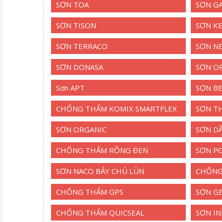
SƠN TOA
SƠN G
SƠN TISON
SƠN K
SƠN TERRACO
SƠN N
SƠN DONASA
SƠN O
Sơn APT
SƠN B
CHỐNG THẤM KOMIX SMARTFLEX
SƠN TH
SƠN ORGANIC
SƠN D
CHỐNG THẤM RỒNG ĐEN
SƠN P
SƠN NACO BẢY CHÚ LÙN
CHỐNG
CHỐNG THẤM GPS
SƠN G
CHỐNG THẤM QUICSEAL
SƠN I