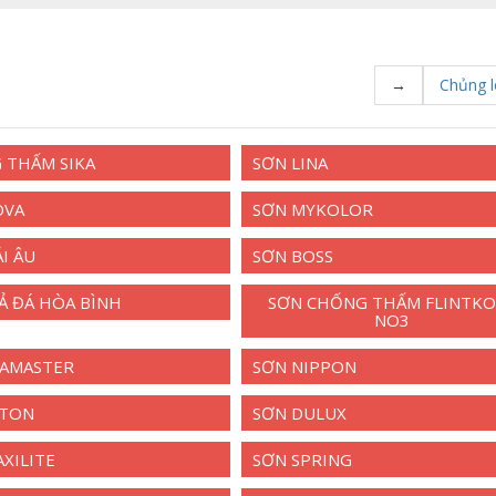
→
Chủng l
 THẤM SIKA
SƠN LINA
OVA
SƠN MYKOLOR
I ÂU
SƠN BOSS
Ả ĐÁ HÒA BÌNH
SƠN CHỐNG THẤM FLINTKO
NO3
EAMASTER
SƠN NIPPON
OTON
SƠN DULUX
XILITE
SƠN SPRING