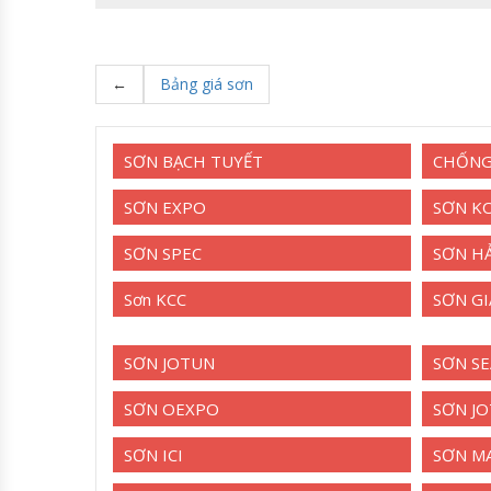
←
Bảng giá sơn
SƠN BẠCH TUYẾT
CHỐNG
SƠN EXPO
SƠN K
SƠN SPEC
SƠN HẢ
Sơn KCC
SƠN GI
SƠN JOTUN
SƠN S
SƠN OEXPO
SƠN J
SƠN ICI
SƠN MA