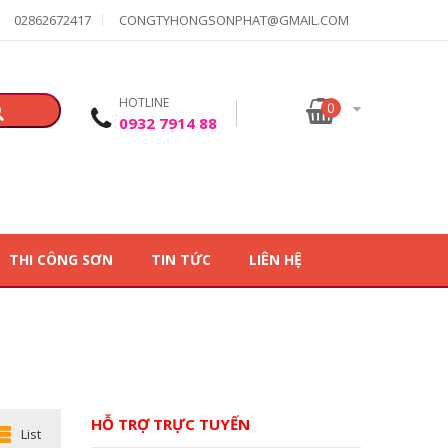
02862672417
CONGTYHONGSONPHAT@GMAIL.COM
HOTLINE
0
0932 7914 88
THI CÔNG SƠN
TIN TỨC
LIÊN HỆ
HỖ TRỢ TRỰC TUYẾN
List