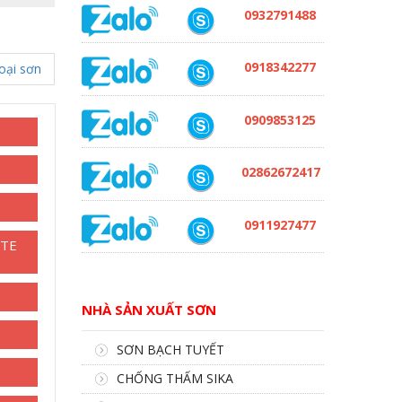
0932791488
0918342277
oại sơn
0909853125
02862672417
0911927477
TE
NHÀ SẢN XUẤT SƠN
SƠN BẠCH TUYẾT
CHỐNG THẤM SIKA