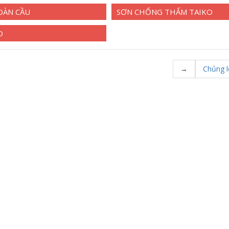
OÀN CẦU
SƠN CHỐNG THẤM TAIKO
O
→
Chủng l