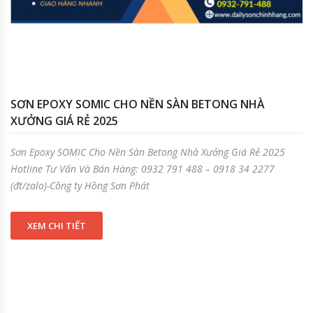
SƠN EPOXY SOMIC CHO NỀN SÀN BETONG NHÀ
XƯỞNG GIÁ RẺ 2025
Sơn Epoxy SOMIC Cho Nền Sàn Betong Nhà Xưởng Giá Rẻ 2025
Hotline Tư Vấn Và Bán Hàng: 0932 791 488 – 0918 34 2277
(đt/zalo)-Công ty Hồng Sơn Phát
XEM CHI TIẾT