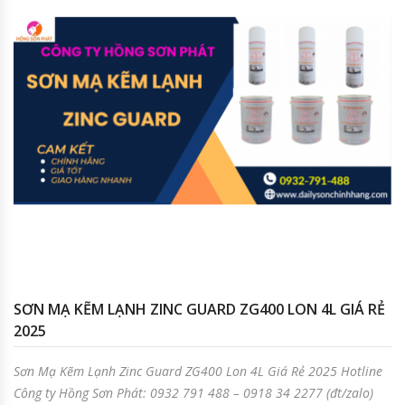
SƠN MẠ KẼM LẠNH ZINC GUARD ZG400 LON 4L GIÁ RẺ
2025
Sơn Mạ Kẽm Lạnh Zinc Guard ZG400 Lon 4L Giá Rẻ 2025 Hotline
Công ty Hồng Sơn Phát: 0932 791 488 – 0918 34 2277 (đt/zalo)