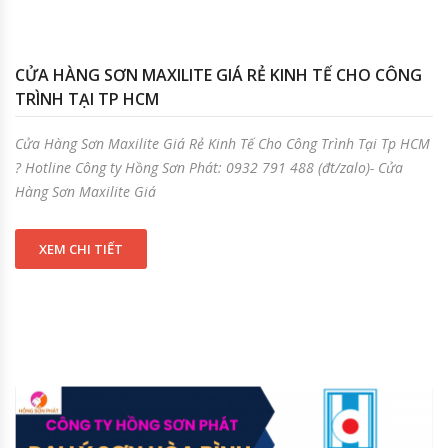
CỬA HÀNG SƠN MAXILITE GIÁ RẺ KINH TẾ CHO CÔNG
TRÌNH TẠI TP HCM
Cửa Hàng Sơn Maxilite Giá Rẻ Kinh Tế Cho Công Trình Tại Tp HCM
? Hotline Công ty Hồng Sơn Phát: 0932 791 488 (đt/zalo)- Cửa
Hàng Sơn Maxilite Giá
XEM CHI TIẾT