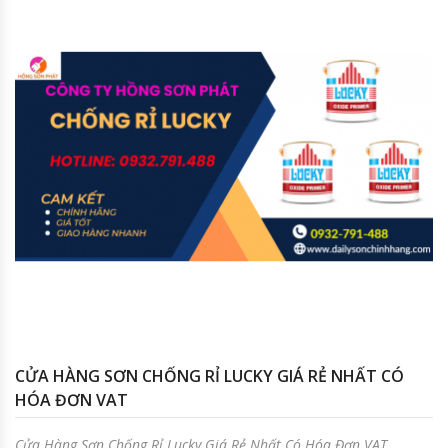
CỬA HÀNG SƠN CHỐNG RỈ LUCKY GIÁ RẺ NHẤT CÓ
HÓA ĐƠN VAT
Cửa Hàng Sơn Chống Rỉ Lucky Giá Rẻ Nhất Có Hóa Đơn VAT