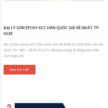
ĐẠI LÝ SƠN EPOXY KCC HÀN QUỐC GIÁ RẺ NHẤT TP
HCM
Đại Lý Sơn Epoxy KCC Hàn Quốc Giá Rẻ Nhất Tp HCM Mời Liên Hệ:
0932 791 488 – 0918 34 2277 (đt/zalo)-Công Ty Hồng Sơn Phát
Giới thiệu đôi
XEM CHI TIẾT