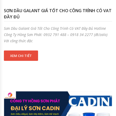
SƠN DẦU GALANT GIÁ TỐT CHO CÔNG TRÌNH CÓ VAT
ĐẦY ĐỦ
Sơn Dầu Galant Giá Tốt Cho Công Trình Có VAT Đầy Đủ Hotline
Công Ty Hồng Sơn Phát: 0932 791 488 – 0918 34 2277 (đt/zalo)
Với công thức đặc
XEM CHI TIẾT