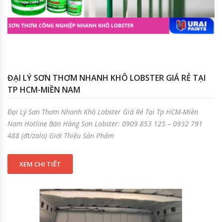
ĐẠI LÝ SƠN THƠM NHANH KHÔ LOBSTER GIÁ RẺ TẠI
TP HCM-MIỀN NAM
Đại Lý Sơn Thơm Nhanh Khô Lobster Giá Rẻ Tại Tp HCM-Miền
Nam Hotline Bán Hàng Sơn Lobster: 0909 853 125 – 0932 791
488 (đt/zalo) Giới Thiệu Sản Phẩm
XEM CHI TIẾT