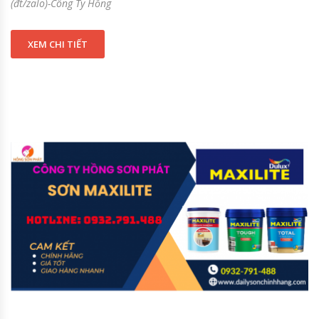
(đt/zalo)-Công Ty Hồng
XEM CHI TIẾT