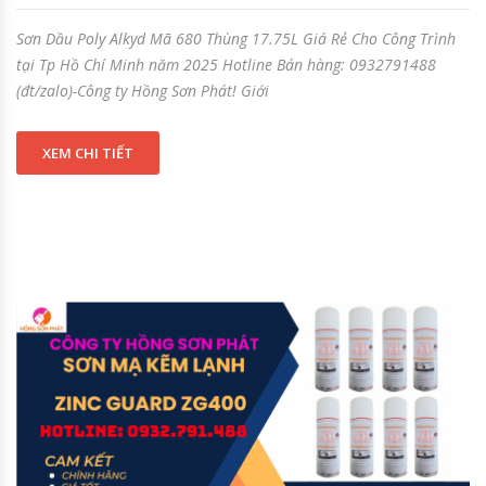
Sơn Dầu Poly Alkyd Mã 680 Thùng 17.75L Giá Rẻ Cho Công Trình
tại Tp Hồ Chí Minh năm 2025 Hotline Bán hàng: 0932791488
(đt/zalo)-Công ty Hồng Sơn Phát! Giới
XEM CHI TIẾT