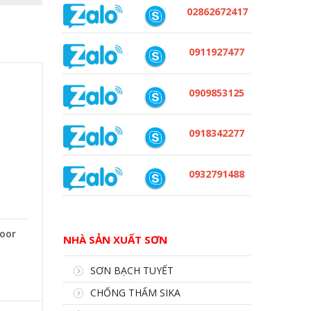
02862672417
0911927477
0909853125
0918342277
0932791488
oor
NHÀ SẢN XUẤT SƠN
SƠN BẠCH TUYẾT
CHỐNG THẤM SIKA