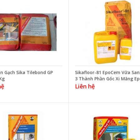
n Gạch Sika Tilebond GP
Sikafloor-81 EpoCem Vữa San
Kg
3 Thành Phần Gốc Xi Măng E
hệ
Liên hệ