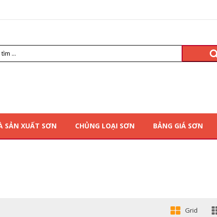
À SẢN XUẤT SƠN
CHỦNG LOẠI SƠN
BẢNG GIÁ SƠN
Grid