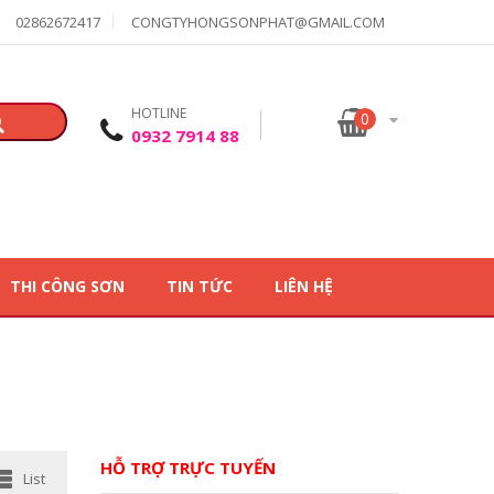
02862672417
CONGTYHONGSONPHAT@GMAIL.COM
HOTLINE
0
0932 7914 88
THI CÔNG SƠN
TIN TỨC
LIÊN HỆ
HỖ TRỢ TRỰC TUYẾN
List