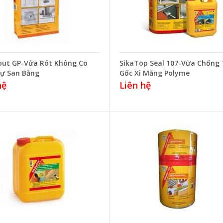
out GP-Vửa Rót Không Co
SikaTop Seal 107-Vữa Chống
ự San Bằng
Gốc Xi Măng Polyme
hệ
Liên hệ