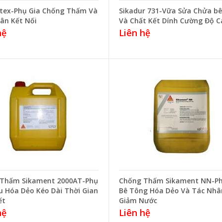
atex-Phụ Gia Chống Thấm Và
Sikadur 731-Vữa Sửa Chửa bê
ân Kết Nối
Và Chất Kết Dính Cường Độ C
hệ
Liên hệ
Thấm Sikament 2000AT-Phụ
Chống Thấm Sikament NN-Ph
êu Hóa Dẻo Kéo Dài Thời Gian
Bê Tông Hóa Dẻo Và Tác Nhâ
ết
Giảm Nước
hệ
Liên hệ