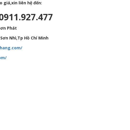
giá,xin liên hệ đến:
 0911.927.477
Sơn Phát
Sơn Nhì,Tp Hồ Chí Minh
hhang.com/
om/