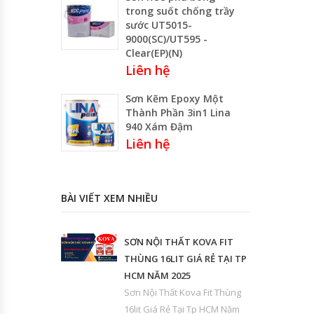
trong suốt chống trầy
sước UT5015-
9000(SC)/UT595 -
Clear(EP)(N)
Liên hệ
Sơn Kẽm Epoxy Một
Thành Phần 3in1 Lina
940 Xám Đậm
Liên hệ
BÀI VIẾT XEM NHIỀU
SƠN NỘI THẤT KOVA FIT
THÙNG 16LIT GIÁ RẺ TẠI TP
HCM NĂM 2025
Sơn Nội Thất Kova Fit Thùng
16lit Giá Rẻ Tại Tp HCM Năm