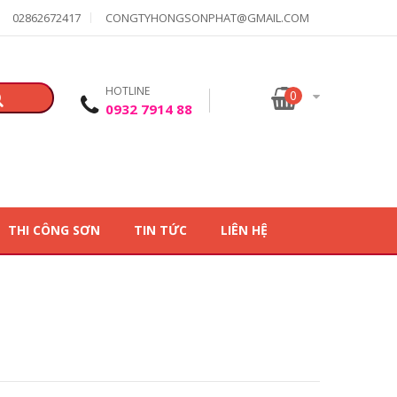
02862672417
CONGTYHONGSONPHAT@GMAIL.COM
HOTLINE
0
0932 7914 88
THI CÔNG SƠN
TIN TỨC
LIÊN HỆ