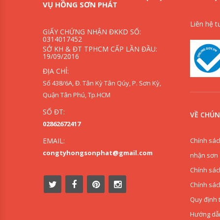
VỤ HỒNG SƠN PHÁT
Liên hệ t
GIẤY CHỨNG NHẬN ĐKKD SỐ:
0314017452
SỞ KH & ĐT TPHCM CẤP LẦN ĐẦU:
19/09/2016
ĐỊA CHỈ:
Số 438/6A, Đ. Tân Kỳ Tân Qúy, P. Sơn Kỳ,
Quận Tân Phú, Tp.HCM
SỐ ĐT:
VỀ CHÚN
02862672417
Chính sác
EMAIL:
congtyhongsonphat@gmail.com
nhận sơn
Chính sác
Chính sác
Quy định 
Hướng dẫ