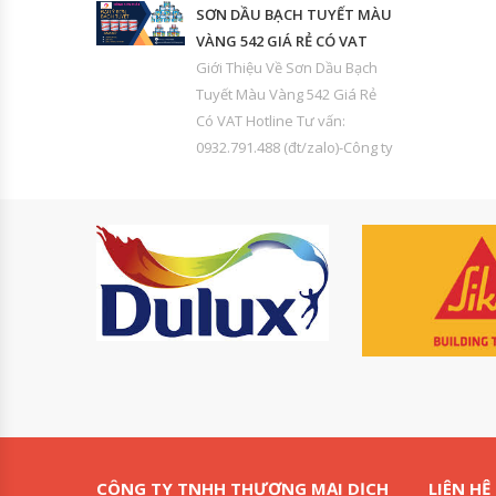
SƠN DẦU BẠCH TUYẾT MÀU
VÀNG 542 GIÁ RẺ CÓ VAT
Giới Thiệu Về Sơn Dầu Bạch
Tuyết Màu Vàng 542 Giá Rẻ
Có VAT Hotline Tư vấn:
0932.791.488 (đt/zalo)-Công ty
CÔNG TY TNHH THƯƠNG MẠI DỊCH
LIÊN HỆ