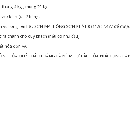
, thùng 4 kg , thùng 20 kg
 khô bề mặt : 2 tiếng .
h vui lòng liên hệ : SƠN MAI HỒNG SƠN PHÁT 0911.927.477 để được t
g ra chành cho quý khách (nếu có nhu cầu)
uất hóa đơn VAT
LÒNG CỦA QUÝ KHÁCH HÀNG LÀ NIỀM TỰ HÀO CỦA NHÀ CŨNG CẤ