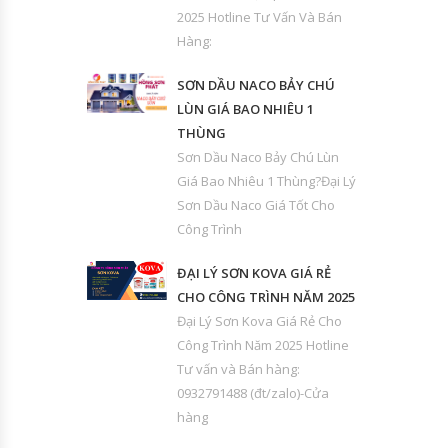
2025 Hotline Tư Vấn Và Bán
Hàng:
SƠN DẦU NACO BẢY CHÚ
LÙN GIÁ BAO NHIÊU 1
THÙNG
Sơn Dầu Naco Bảy Chú Lùn
Giá Bao Nhiêu 1 Thùng?Đại Lý
Sơn Dầu Naco Giá Tốt Cho
Công Trình
ĐẠI LÝ SƠN KOVA GIÁ RẺ
CHO CÔNG TRÌNH NĂM 2025
Đại Lý Sơn Kova Giá Rẻ Cho
Công Trình Năm 2025 Hotline
Tư vấn và Bán hàng:
0932791488 (đt/zalo)-Cửa
hàng