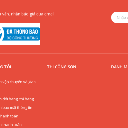
ư vấn, nhận báo giá qua email
G TÔI
THI CÔNG SƠN
DANH MỤ
h vận chuyển và giao
h đổi hàng, trả hàng
h bảo mật thông tin
thanh toán
n thanh toán