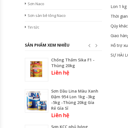
Sơn Naco
Lon 1 kg 
Sơn sàn bê tông Naco
Thời gian
Qúy khác
Tin tức
Giao hàn
SẢN PHẨM XEM NHIỀU
Hỗ trợ x
SỰ HÀI 
Chống Thấm Sika F1 -
Thùng 20kg
Liên hệ
Sơn Dầu Lina Màu Xanh
Đậm 954 Lon 1kg -3kg
-5kg -Thùng 20kg Gía
Rẻ Gía Sỉ
Liên hệ
Sơn KCC phủ bóng