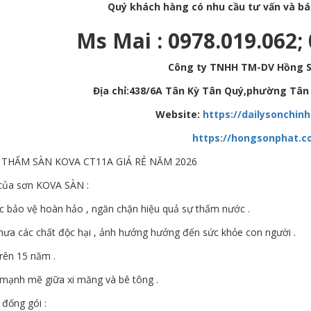
Quý khách hàng có nhu cầu tư vấn và báo 
Ms Mai : 0978.019.062;
Công ty TNHH TM-DV Hồng 
Địa chỉ:438/6A Tân Kỳ Tân Quý,phường Tân 
Website:
https://dailysonchin
https://hongsonphat.c
HẤM SÀN KOVA CT11A GIÁ RẺ NĂM 2026
 của sơn KOVA SÀN :
c bảo vệ hoàn hảo , ngăn chặn hiệu quả sự thấm nước .
hưa các chất độc hại , ảnh hưởng hưởng đến sức khỏe con người .
rên 15 năm .
 mạnh mẽ giữa xi măng và bê tông .
đống gói :