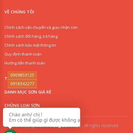
VỀ CHÚNG TÔI
Chính sách vận chuyển và giao nhận sơn
Chính sách đổi hàng, trả hàng
Chính sách bảo mật thông tin
Quy định thanh toán
Hướng dẫn thanh toán
0909853125
THI CÔNG SƠN
0918342277
DANH MỤC SƠN GIÁ RẺ
CHỦNG LOẠI SƠN
Chào anh/ chị !
Em có thể giúp gì được không ạ ?
© Copyright 2018
Hồng Sơn Phát
.
All rights reserved