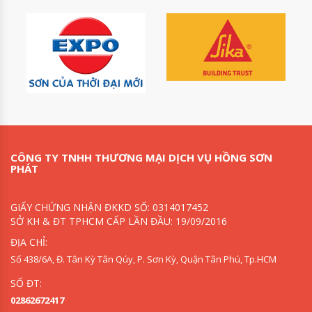
CÔNG TY TNHH THƯƠNG MẠI DỊCH VỤ HỒNG SƠN
PHÁT
GIẤY CHỨNG NHẬN ĐKKD SỐ: 0314017452
SỞ KH & ĐT TPHCM CẤP LẦN ĐẦU: 19/09/2016
ĐỊA CHỈ:
Số 438/6A, Đ. Tân Kỳ Tân Qúy, P. Sơn Kỳ, Quận Tân Phú, Tp.HCM
SỐ ĐT:
02862672417