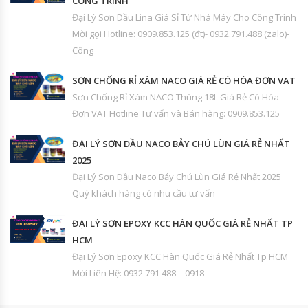
CÔNG TRÌNH
Đại Lý Sơn Dầu Lina Giá Sỉ Từ Nhà Máy Cho Công Trình
Mời gọi Hotline: 0909.853.125 (đt)- 0932.791.488 (zalo)-
Công
SƠN CHỐNG RỈ XÁM NACO GIÁ RẺ CÓ HÓA ĐƠN VAT
Sơn Chống Rỉ Xám NACO Thùng 18L Giá Rẻ Có Hóa
Đơn VAT Hotline Tư vấn và Bán hàng: 0909.853.125
ĐẠI LÝ SƠN DẦU NACO BẢY CHÚ LÙN GIÁ RẺ NHẤT
2025
Đại Lý Sơn Dầu Naco Bảy Chú Lùn Giá Rẻ Nhất 2025
Quý khách hàng có nhu cầu tư vấn
ĐẠI LÝ SƠN EPOXY KCC HÀN QUỐC GIÁ RẺ NHẤT TP
HCM
Đại Lý Sơn Epoxy KCC Hàn Quốc Giá Rẻ Nhất Tp HCM
Mời Liên Hệ: 0932 791 488 – 0918