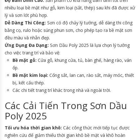
Độ Bám Dính Cao:
Sản phẩm có khả năng bám dính tốt trên
nhiều loại bề mặt như gỗ, kim loại (sắt, thép) sau khi đã được xử
lý và sơn lót phù hợp.
Dễ Dàng Thi Công:
Sơn có độ chảy lý tưởng, dễ dàng thi công
bằng cọ, rulo hoặc súng phun sơn, cho phép tạo ra bề mặt sơn
đều màu và nhẵn đẹp.
Ứng Dụng Đa Dạng:
Sơn Dầu Poly 2025 là lựa chọn lý tưởng
cho việc trang trí và bảo vệ:
Bề mặt gỗ:
Cửa gỗ, khung cửa, tủ, bàn ghế, hàng rào, ván
ốp.
Bề mặt kim loại:
Cổng sắt, lan can, rào sắt, máy móc, thiết
bị, kết cấu thép.
Các chi tiết trang trí khác trong nhà và ngoài trời.
Các Cải Tiến Trong Sơn Dầu
Poly 2025
Tối ưu hóa thời gian khô:
Các công thức mới tiếp tục được
nghiên cứu để giảm thiểu thời gian khô bề mặt và khô hoàn