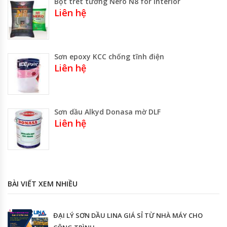
Bột trét tường Nero N8 for interior
Liên hệ
Sơn epoxy KCC chống tĩnh điện
Liên hệ
Sơn dầu Alkyd Donasa mờ DLF
Liên hệ
BÀI VIẾT XEM NHIỀU
ĐẠI LÝ SƠN DẦU LINA GIÁ SỈ TỪ NHÀ MÁY CHO