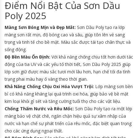
Điểm Nổi Bật Của Sơn Dầu
Poly 2025
Màng Sơn Bóng Mịn và Đẹp Mắt:
Sơn Dầu Poly tạo ra lớp
màng sơn rất mịn, độ bóng cao và sâu, giúp tôn lên vẻ sang
trọng và tinh tế cho bề mặt. Màu sắc được tái tạo chân thực và
sống động.
Độ Bền Màu Ổn Định:
Với khả năng chống chịu tốt hơn dưới tác
động của tia UV và các yếu tố thời tiết, Sơn Dầu Poly 2025 giúp
lớp sơn giữ được màu sắc tươi mới lâu hơn, hạn chế tối đa tình
trạng phai màu hay ố vàng theo thời gian.
Khả Năng Chống Chịu Oxi Hóa Vượt Trội:
Lớp màng sơn bền
bỉ có khả năng kháng lại quá trình oxi hóa, giúp bảo vệ bề mặt
kim loại khỏi gỉ sét và tăng cường tuổi thọ cho các vật liệu.
Chống Thấm Nước và Rêu Mốc:
Sơn Dầu Poly tạo ra một lớp
màng bảo vệ chặt chẽ, ngăn chặn hiệu quả sự xâm nhập của
nước và hạn chế sự phát triển của rêu mốc, đặc biệt quan trọng
cho các ứng dụng ngoại thất.