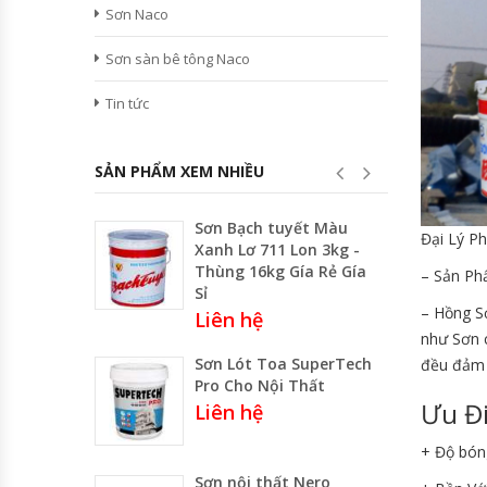
Sơn Naco
Sơn sàn bê tông Naco
Tin tức
SẢN PHẨM XEM NHIỀU
Sơn Bạch tuyết Màu
Đại Lý P
Xanh Lơ 711 Lon 3kg -
Thùng 16kg Gía Rẻ Gía
– Sản Ph
Sỉ
– Hồng S
Liên hệ
như Sơn 
Sơn Lót Toa SuperTech
đều đảm 
Pro Cho Nội Thất
Ưu Đ
Liên hệ
+ Độ bóng
Sơn nội thất Nero