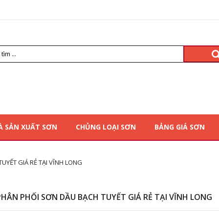
À SẢN XUẤT SƠN
CHỦNG LOẠI SƠN
BẢNG GIÁ SƠN
TUYẾT GIÁ RẺ TẠI VĨNH LONG
 PHÂN PHỐI SƠN DẦU BẠCH TUYẾT GIÁ RẺ TẠI VĨNH LONG