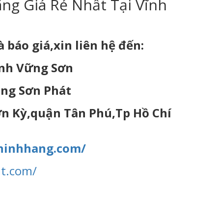
ng Giá Rẻ Nhất Tại Vĩnh
báo giá,xin liên hệ đến:
Minh Vững Sơn
ng Sơn Phát
ơn Kỳ,quận Tân Phú,Tp Hồ Chí
chinhhang.com/
at.com/