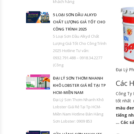
khách hàng
5 LOẠI SƠN DẦU ALKYD
CHẤT LƯỢNG GIÁ TỐT CHO
CÔNG TRÌNH 2025
5 Loại Sơn Dầu Alkyd Chất
Lượng Giá Tốt Cho Công Trình
2025 Hotline Tư vấn:
0932.791.488 – 0918.34.2277
(Công
Đại Lý P
ĐẠI LÝ SƠN THƠM NHANH
Các H
KHÔ LOBSTER GIÁ RẺ TẠI TP
HCM-MIỀN NAM
Công Ty H
Đại Lý Sơn Thơm Nhanh Khô
tốt nhất 
Lobster Giá Rẻ Tại Tp HCM-
màu đen 
Miền Nam Hotline Bán Hàng
tiếng nh
Sơn Lobster: 0909 853
… Các s