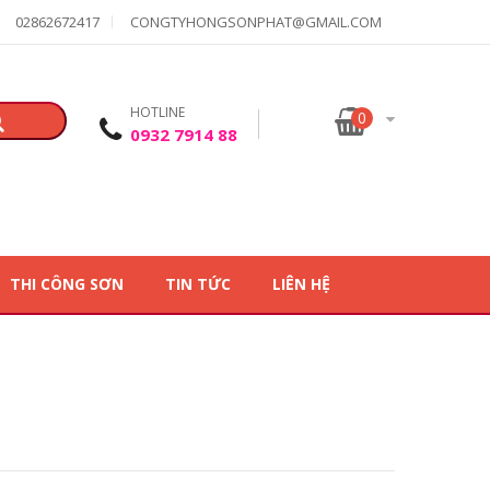
02862672417
CONGTYHONGSONPHAT@GMAIL.COM
HOTLINE
0
0932 7914 88
THI CÔNG SƠN
TIN TỨC
LIÊN HỆ