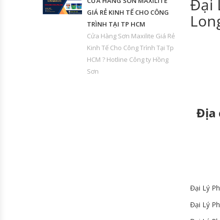
Đại 
CỬA HÀNG SƠN MAXILITE
GIÁ RẺ KINH TẾ CHO CÔNG
Lon
TRÌNH TẠI TP HCM
Cửa Hàng Sơn Maxilite Giá Rẻ
Kinh Tế Cho Công Trình Tại Tp
HCM ? Hotline Công ty Hồng
Sơn
Địa
Đại Lý P
Đại Lý P