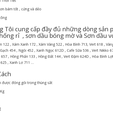
 Thời Tiết
ơn bám tốt , cứng và dẻo
công
g Tôi cung cấp đầy đủ những dòng sản 
hống rỉ , sơn dầu bóng mờ và Sơn dầu v
m 122 , Xám Xanh 172 , Xám Vàng 522 , Hòa Bình 713, Vert 618 , Vàn
 Gạch 454 , Ngói 452 , Xanh Ngọc 612D , Cafe Sữa 536 , Vert Nikko 
 657 , Hồng Phấn 133 , Hồng Đất 144 , Vert Đậm 624D , Hòa Bình Lợt
 625 , Xanh Lơ 711 …
Cách
 được đóng gói trong thùng sắt
6Kg
g