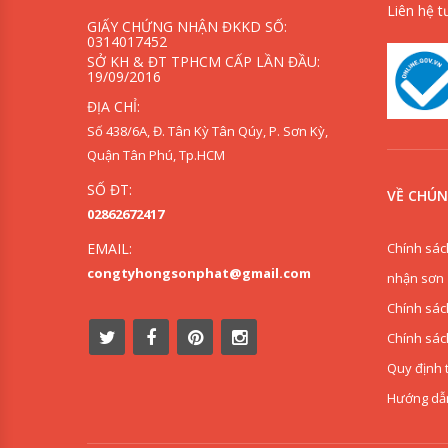
Liên hệ t
GIẤY CHỨNG NHẬN ĐKKD SỐ:
0314017452
SỞ KH & ĐT TPHCM CẤP LẦN ĐẦU:
19/09/2016
ĐỊA CHỈ:
Số 438/6A, Đ. Tân Kỳ Tân Qúy, P. Sơn Kỳ,
Quận Tân Phú, Tp.HCM
SỐ ĐT:
VỀ CHÚN
02862672417
Chính sác
EMAIL:
congtyhongsonphat@gmail.com
nhận sơn
Chính sác
Chính sác
Quy định 
Hướng dẫ