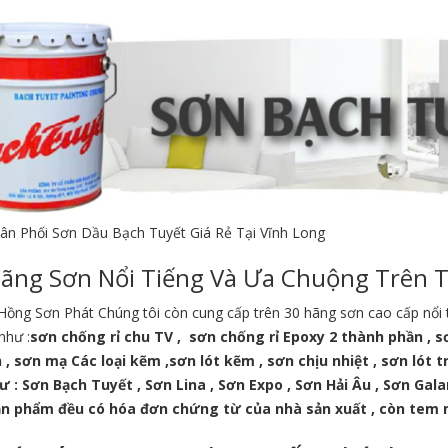
hân Phối Sơn Dầu Bạch Tuyết Giá Rẻ Tại Vĩnh Long
ãng Sơn Nổi Tiếng Và Ưa Chuộng Trên T
ồng Sơn Phát Chúng tôi còn cung cấp trên 30 hãng sơn cao cấp nổi ti
như :
sơn chống rỉ chu TV , sơn chống rỉ Epoxy 2 thành phần , sơ
, sơn mạ Các loại kẽm ,sơn lót kẽm , sơn chịu nhiệt , sơn lót
ư : Sơn Bạch Tuyết , Sơn Lina , Sơn Expo , Sơn Hải Âu , Sơn Gala
ản phẩm đều có hóa đơn chứng từ của nhà sản xuất , còn tem 