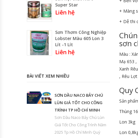
+ Bền Với
Super Star
+ Màng s
Liên hệ
+ Dễ thi 
Sơn Thơm Công Nghiệp
Chún
Lobster Màu 605 Lon 3
sơn c
Lít -1 Lít
Liên hệ
Màu : Xá
Mạ 653 ,
Xanh Rêu
BÀI VIẾT XEM NHIỀU
, Rêu Lợt
Quy 
SƠN DẦU NACO BẢY CHÚ
Sản phẩm
LÙN GIÁ TỐT CHO CÔNG
TRÌNH TP HỒ CHÍ MINH
Thùng 1
Sơn Dầu Naco Bảy Chú Lùn
Lon 3kg
Giá Tốt Cho Công Trình Năm
2025 Tp Hồ Chí Minh Quý
Lon 0,8k