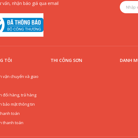
ư vấn, nhận báo giá qua email
G TÔI
THI CÔNG SƠN
DANH MỤ
h vận chuyển và giao
h đổi hàng, trả hàng
h bảo mật thông tin
thanh toán
n thanh toán