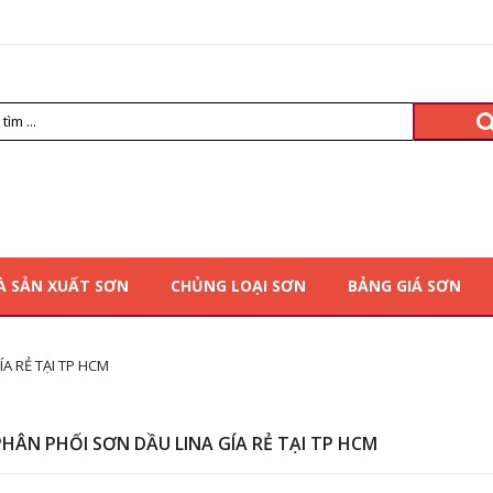
À SẢN XUẤT SƠN
CHỦNG LOẠI SƠN
BẢNG GIÁ SƠN
ÍA RẺ TẠI TP HCM
PHÂN PHỐI SƠN DẦU LINA GÍA RẺ TẠI TP HCM