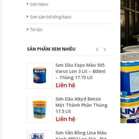
Sơn Naco
Sơn sàn bê tông Naco
Tin tức
SẢN PHẨM XEM NHIỀU
Sơn Dầu Expo Màu 505
Varut Lon 3 Lít – 800ml
– Thùng 17.75 Lít
Liên hệ
Sơn Dầu Alkyd Benzo
Một Thành Phần Thùng
17.5 Lít
Liên hệ
Sơn Vân Bông Lina Màu
Xanh 8802 Lon 1kg -3kg