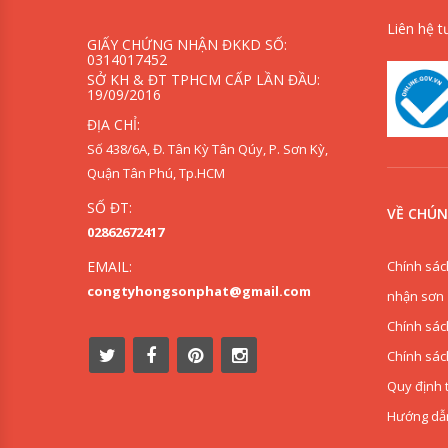
Liên hệ t
GIẤY CHỨNG NHẬN ĐKKD SỐ:
0314017452
SỞ KH & ĐT TPHCM CẤP LẦN ĐẦU:
19/09/2016
ĐỊA CHỈ:
Số 438/6A, Đ. Tân Kỳ Tân Qúy, P. Sơn Kỳ,
Quận Tân Phú, Tp.HCM
SỐ ĐT:
VỀ CHÚN
02862672417
Chính sác
EMAIL:
congtyhongsonphat@gmail.com
nhận sơn
Chính sác
Chính sác
Quy định 
Hướng dẫ