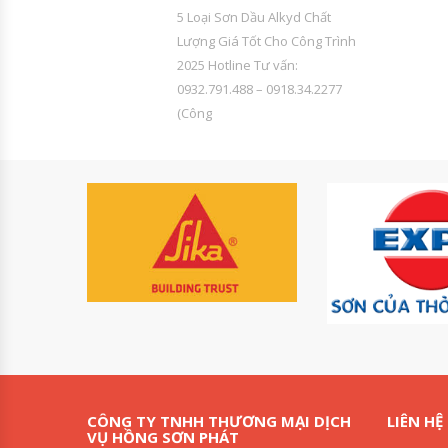
5 Loại Sơn Dầu Alkyd Chất
Lượng Giá Tốt Cho Công Trình
2025 Hotline Tư vấn:
0932.791.488 – 0918.34.2277
(Công
CÔNG TY TNHH THƯƠNG MẠI DỊCH
LIÊN HỆ
VỤ HỒNG SƠN PHÁT