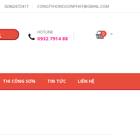
02862672417
CONGTYHONGSONPHAT@GMAIL.COM
HOTLINE
0
0932 7914 88
THI CÔNG SƠN
TIN TỨC
LIÊN HỆ