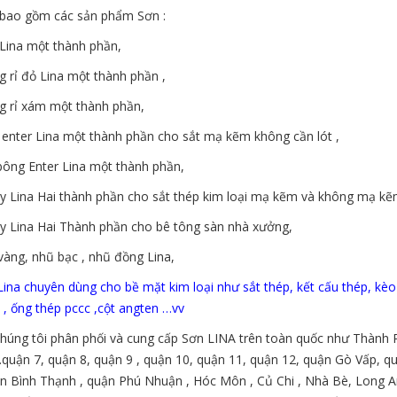
 bao gồm các sản phẩm Sơn :
Lina một thành phần,
 rỉ đỏ Lina một thành phần ,
g rỉ xám một thành phần,
enter Lina một thành phần cho sắt mạ kẽm không cần lót ,
bông Enter Lina một thành phần,
y Lina Hai thành phần cho sắt thép kim loại mạ kẽm và không mạ kẽ
y Lina Hai Thành phần cho bê tông sàn nhà xưởng,
vàng, nhũ bạc , nhũ đồng Lina,
ina chuyên dùng cho bề mặt kim loại như sắt thép, kết cấu thép, kèo 
, ống thép pccc ,cột angten …vv
húng tôi phân phối và cung cấp Sơn LINA trên toàn quốc như Thành P
.quận 7, quận 8, quận 9 , quận 10, quận 11, quận 12, quận Gò Vấp, 
n Bình Thạnh , quận Phú Nhuận , Hóc Môn , Củ Chi , Nhà Bè, Long An