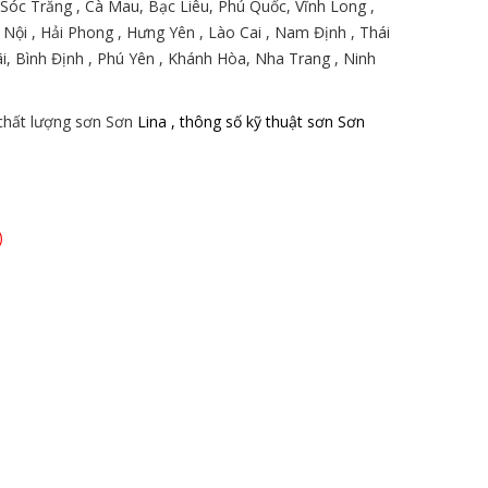
 , Sóc Trăng , Cà Mau, Bạc Liêu, Phú Quốc, Vĩnh Long ,
 Nội , Hải Phong , Hưng Yên , Lào Cai , Nam Định , Thái
, Bình Định , Phú Yên , Khánh Hòa, Nha Trang , Ninh
 chất lượng sơn Sơn
Lina , thông số kỹ thuật sơn Sơn
)