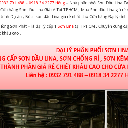
: 0932 791 488 – 0918 34 2277 Hồng
– Nhà phân phối Sơn Dầu Lina Tại
Cửa hàng Sơn dầu Lina Giá rẻ Tại TPHCM , Mua Sơn dầu Lina giá rẻ n
trình Dự án , Bỏ sỉ sơn dầu Lina giá rẻ nhất cho Cửa hàng Đại lý tỉnh 
ồng Sơn Phát – là đại lý cấp 1
Sơn Lina
tại TPHCM , Chuyên cung cấp 
t khấu cao .