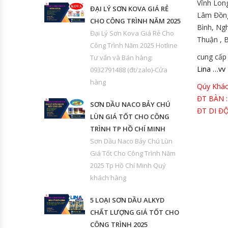
Vĩnh Long
ĐẠI LÝ SƠN KOVA GIÁ RẺ
Lâm Đồng,
CHO CÔNG TRÌNH NĂM 2025
Bình, Ng
Đại Lý Sơn Kova Giá Rẻ Cho
Thuận , 
Công Trình Năm 2025 Hotline
cung cấp 
Tư vấn và Bán hàng:
Lina …vv
0932791488 (đt/zalo)-Cửa
hàng
Qúy Khác
ĐT BÀN :
SƠN DẦU NACO BẢY CHÚ
ĐT DI ĐỘ
LÙN GIÁ TỐT CHO CÔNG
TRÌNH TP HỒ CHÍ MINH
Sơn Dầu Naco Bảy Chú Lùn
Giá Tốt Cho Công Trình Năm
2025 Tp Hồ Chí Minh Quý
khách hàng
5 LOẠI SƠN DẦU ALKYD
CHẤT LƯỢNG GIÁ TỐT CHO
CÔNG TRÌNH 2025