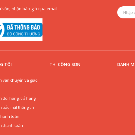
ư vấn, nhận báo giá qua email
G TÔI
THI CÔNG SƠN
DANH MỤ
h vận chuyển và giao
h đổi hàng, trả hàng
h bảo mật thông tin
thanh toán
n thanh toán