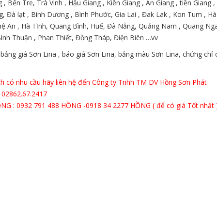
 , Bến Tre, Trà Vinh , Hậu Giang , Kiên Giang , An Giang , tiền Giang
 Đà lạt , Bình Dương , Bình Phước, Gia Lai , Đak Lak , Kon Tum , Hà
hệ An , Hà Tĩnh, Quãng Bình, Huế, Đà Nẵng, Quảng Nam , Quãng Ngãi
Bình Thuận , Phan Thiết, Đồng Tháp, Điện Biên …vv
bảng giá Sơn Lina , báo giá Sơn Lina, bảng màu Sơn Lina, chứng chỉ
h có nhu cầu hãy liên hệ đến Công ty Tnhh TM DV Hồng Sơn Phát
 02862.67.2417
NG : 0932 791 488 HỒNG -0918 34 2277 HỒNG ( để có giá Tốt nhất 