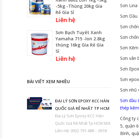
Sơn Lina
-5kg -Thùng 20kg Gía
Rẻ Gía Sỉ
Sơn Dầu 
Liên hệ
Sơn chống
Sơn Bạch Tuyết Xanh
Sơn chốn
Yamaha 715 -lon 2.8kg
thùng 16kg Gía Rẻ Gía
Sơn Kẽm 
Sỉ
Liên hệ
Sơn vân 
Sơn Epox
Sơn epox
BÀI VIẾT XEM NHIỀU
Sơn nhũ 
Sơn dầu L
ĐẠI LÝ SƠN EPOXY KCC HÀN
thép kẽm 
QUỐC GIÁ RẺ NHẤT TP HCM
Đại Lý Sơn Epoxy KCC Hàn
Công ty c
Quốc Giá Rẻ Nhất Tp HCM Mời
5, quận 6
Liên Hệ: 0932 791 488 – 0918
Bình, quậ