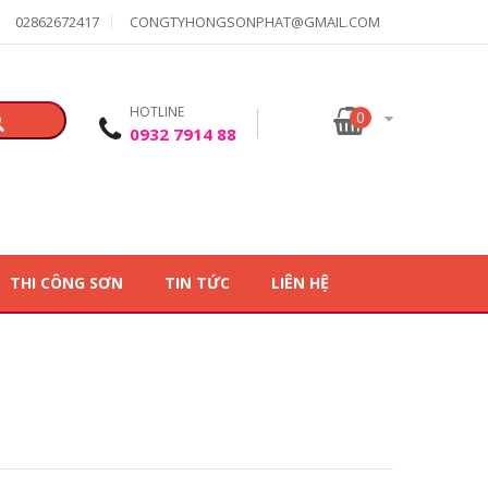
02862672417
CONGTYHONGSONPHAT@GMAIL.COM
HOTLINE
0
0932 7914 88
THI CÔNG SƠN
TIN TỨC
LIÊN HỆ