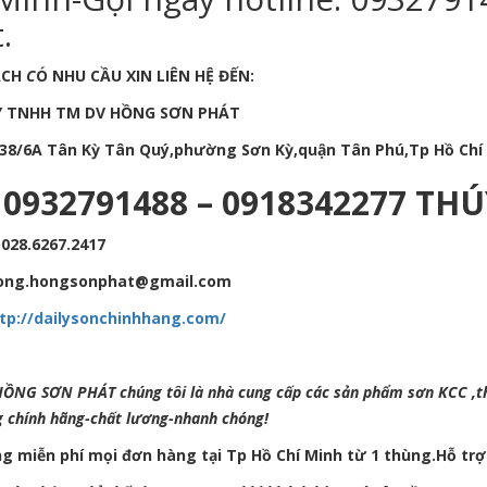
.
ÁCH
C
Ó NHU CẦU XIN LIÊN HỆ ĐẾN:
Y TNHH TM DV HỒNG SƠN PHÁT
:438/6A Tân Kỳ Tân Quý,phường Sơn Kỳ,quận Tân Phú,Tp Hồ Chí
: 0932791488 – 0918342277 T
028.6267.2417
hong.hongsonphat@gmail.com
tp://dailysonchinhhang.com/
HỒNG SƠN PHÁT chúng tôi là nhà cung cấp các sản phẩm sơn KCC ,
g chính hãng-chất lương-nhanh chóng!
g miễn phí mọi đơn hàng tại Tp Hồ Chí Minh từ 1 thùng.Hỗ trợ