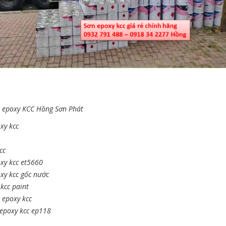
n epoxy KCC Hồng Sơn Phát
xy kcc
cc
xy kcc et5660
xy kcc gốc nước
 kcc paint
 epoxy kcc
 epoxy kcc ep118