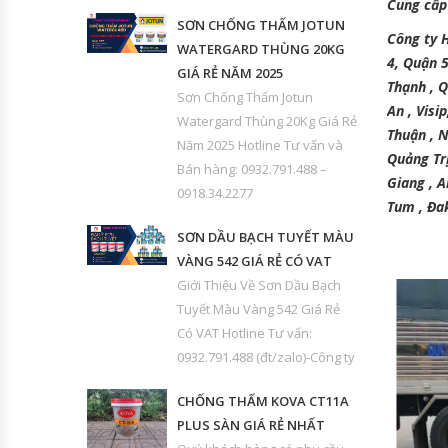
Cung cấp
SƠN CHỐNG THẤM JOTUN
Công ty 
WATERGARD THÙNG 20KG
4, Quận 
GIÁ RẺ NĂM 2025
Thạnh , 
Sơn Chống Thấm Jotun
An , Visi
Watergard Thùng 20Kg Giá Rẻ
Thuận , 
Năm 2025 Hotline Tư vấn và
Quảng Trị
Bán hàng: 0932.791.488 –
Giang , A
0918.34.2277
Tum , Đak
SƠN DẦU BẠCH TUYẾT MÀU
VÀNG 542 GIÁ RẺ CÓ VAT
Giới Thiệu Về Sơn Dầu Bạch
Tuyết Màu Vàng 542 Giá Rẻ
Có VAT Hotline Tư vấn:
0932.791.488 (đt/zalo)-Công ty
CHỐNG THẤM KOVA CT11A
PLUS SÀN GIÁ RẺ NHẤT