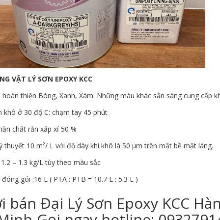
NG VẬT LÝ SƠN EPOXY KCC
 hoàn thiện Bóng, Xanh, Xám. Những màu khác sẳn sàng cung cấp kh
n khô ở 30 độ C: chạm tay 45 phút
hần chất rắn xấp xỉ 50 %
ý thuyết 10 m²/ L với độ dày khi khô là 50 µm trên mặt bề mặt láng.
 1.2 – 1.3 kg/L tùy theo màu sắc
 đóng gói :16 L ( PTA : PTB = 10.7 L : 5.3 L )
i bán Đại Lý Sơn Epoxy KCC Hàn
Minh-Gọi ngay hotline: 093279