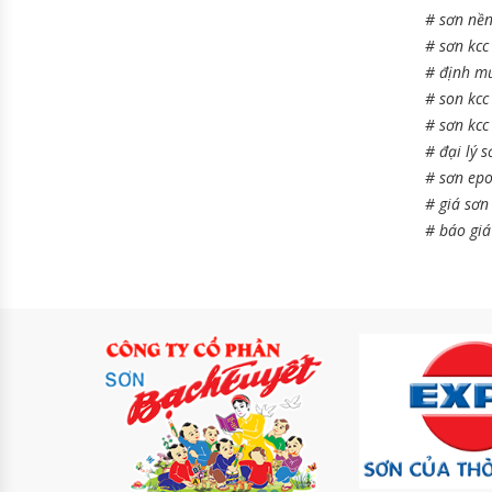
# sơn nền
# sơn kcc
# định mứ
# son kcc
# sơn kcc
# đại lý s
# sơn epo
# giá sơn
# báo giá