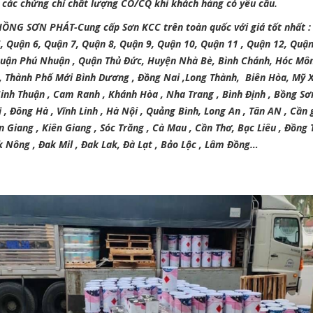
 các chứng chỉ chất lượng CO/CQ khi khách hàng có yêu cầu.
HỒNG SƠN PHÁT-Cung cấp Sơn KCC trên toàn quốc với giá tốt nhất : 
5, Quận 6, Quận 7, Quận 8, Quận 9, Quận 10, Quận 11 , Quận 12, Quậ
Quận Phú Nhuận , Quận Thủ Đức, Huyện Nhà Bè, Bình Chánh, Hóc Môn ,
p, Thành Phố Mới Bình Dương , Đồng Nai ,Long Thành, Biên Hòa, Mỹ Xu
Ninh Thuận , Cam Ranh , Khánh Hòa , Nha Trang , Bình Định , Bồng S
 , Đông Hà , Vĩnh Linh , Hà Nội , Quảng Bình, Long An , Tân AN , Cần 
n Giang , Kiên Giang , Sóc Trăng , Cà Mau , Cần Thơ, Bạc Liêu , Đồng
 Nông , Đak Mil , Đ
ak Lak
, Đà Lạt , Bảo Lộc , Lâm Đồng
…