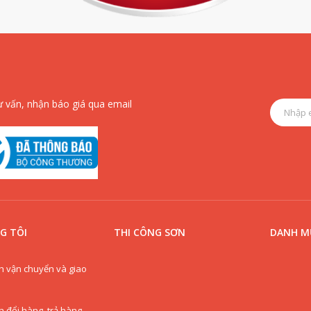
ư vấn, nhận báo giá qua email
G TÔI
THI CÔNG SƠN
DANH MỤ
h vận chuyển và giao
h đổi hàng, trả hàng