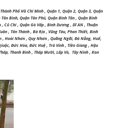
Thành Phố Hồ Chí Minh , Quận 1, Quận 2, Quận 3, Quận
n Tân Bình, Quận Tân Phú, Quận Bình Tân , Quận Bình
 Củ Chi , Quận Gò Vấp , Bình Dương , Dĩ AN , Thuận
ân , Tân Thành , Bà Rịa , Vũng Tàu, Phan Thiết, Bình
ơn , Hoài Nhơn , Quy Nhơn , Quãng Ngãi, Đà Nẵng, Huế,
giuộc, Đức Hòa, Đức Huệ , Trà Vinh , Tiền Giang , Hậu
 Tháp, Thanh Bình , Tháp Mười, Lấp Vò, Tây Ninh , Kon