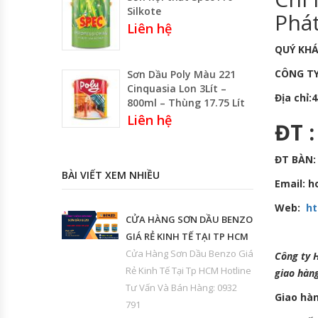
Silkote
Phát
Liên hệ
QUÝ KH
CÔNG T
Sơn Dầu Poly Màu 221
Cinquasia Lon 3Lít –
Địa chỉ
800ml – Thùng 17.75 Lít
Liên hệ
ĐT 
ĐT BÀN: 
BÀI VIẾT XEM NHIỀU
Email: 
Web:
ht
CỬA HÀNG SƠN DẦU BENZO
GIÁ RẺ KINH TẾ TẠI TP HCM
Cửa Hàng Sơn Dầu Benzo Giá
Công ty 
Rẻ Kinh Tế Tại Tp HCM Hotline
giao hàn
Tư Vấn Và Bán Hàng: 0932
Giao hàn
791