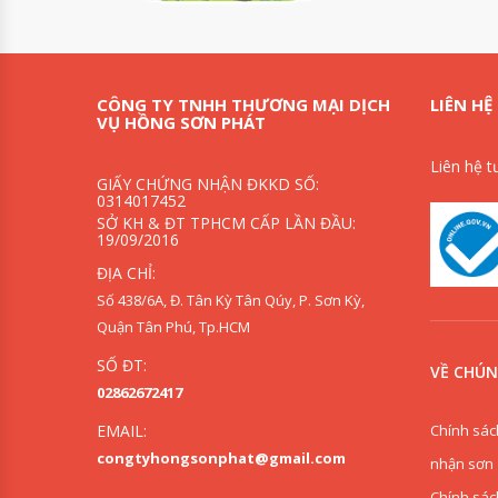
CÔNG TY TNHH THƯƠNG MẠI DỊCH
LIÊN HỆ
VỤ HỒNG SƠN PHÁT
Liên hệ t
GIẤY CHỨNG NHẬN ĐKKD SỐ:
0314017452
SỞ KH & ĐT TPHCM CẤP LẦN ĐẦU:
19/09/2016
ĐỊA CHỈ:
Số 438/6A, Đ. Tân Kỳ Tân Qúy, P. Sơn Kỳ,
Quận Tân Phú, Tp.HCM
SỐ ĐT:
VỀ CHÚN
02862672417
Chính sác
EMAIL:
congtyhongsonphat@gmail.com
nhận sơn
Chính sác