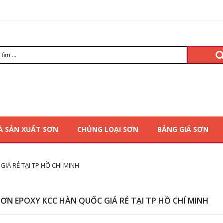
À SẢN XUẤT SƠN
CHỦNG LOẠI SƠN
BẢNG GIÁ SƠN
IÁ RẺ TẠI TP HỒ CHÍ MINH
 SƠN EPOXY KCC HÀN QUỐC GIÁ RẺ TẠI TP HỒ CHÍ MINH