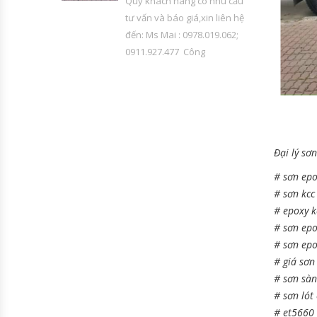
Quý khách hàng có nhu cầu
tư vấn và báo giá,xin liên hệ
đến: Ms Mai : 0978.019.062;
0911.927.477 Công
Đại lý sơ
# sơn epo
# sơn kcc
# epoxy k
# sơn epo
# sơn epo
# giá sơn
# sơn sàn
# sơn lót
# et5660