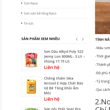
Sơn Naco
Sơn sàn bê tông Naco
Tin tức
SẢN PHẨM XEM NHIỀU
TÍNH NĂ
-Màu sơn
Sơn Dầu Alkyd Poly 522
-Thời gia
Jenny Lon 800ML- 3 Lít –
thùng 17.75 Lít
-Thành p
Liên hệ
-Độ phủ l
Chống thấm Sika
-Tỷ trọng
Antisol E Hợp Chất Bảo
Vệ Bê Tông Khỏi Ẩm
-Qui cách
Mốc
Liên hệ
2.Nơ
Chí 
Sơn nội thất Spec Pro