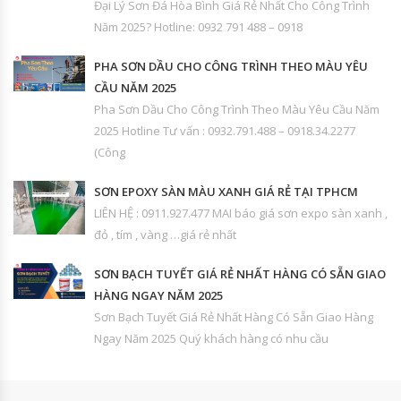
Đại Lý Sơn Đá Hòa Bình Giá Rẻ Nhất Cho Công Trình
Năm 2025? Hotline: 0932 791 488 – 0918
PHA SƠN DẦU CHO CÔNG TRÌNH THEO MÀU YÊU
CẦU NĂM 2025
Pha Sơn Dầu Cho Công Trình Theo Màu Yêu Cầu Năm
2025 Hotline Tư vấn : 0932.791.488 – 0918.34.2277
(Công
SƠN EPOXY SÀN MÀU XANH GIÁ RẺ TẠI TPHCM
LIÊN HỆ : 0911.927.477 MAI báo giá sơn expo sàn xanh ,
đỏ , tím , vàng …giá rẻ nhất
SƠN BẠCH TUYẾT GIÁ RẺ NHẤT HÀNG CÓ SẴN GIAO
HÀNG NGAY NĂM 2025
Sơn Bạch Tuyết Giá Rẻ Nhất Hàng Có Sẵn Giao Hàng
Ngay Năm 2025 Quý khách hàng có nhu cầu