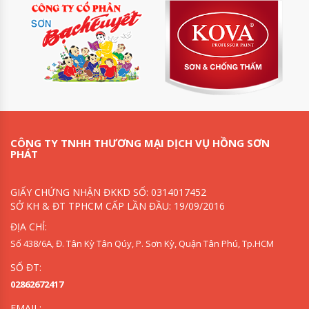
CÔNG TY TNHH THƯƠNG MẠI DỊCH VỤ HỒNG SƠN
PHÁT
GIẤY CHỨNG NHẬN ĐKKD SỐ: 0314017452
SỞ KH & ĐT TPHCM CẤP LẦN ĐẦU: 19/09/2016
ĐỊA CHỈ:
Số 438/6A, Đ. Tân Kỳ Tân Qúy, P. Sơn Kỳ, Quận Tân Phú, Tp.HCM
SỐ ĐT:
02862672417
EMAIL: