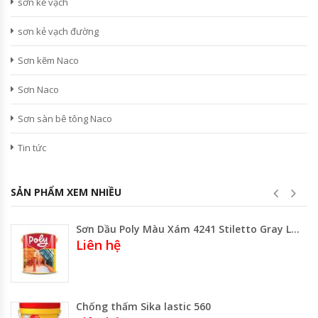
sơn kẻ vạch
sơn kẻ vạch đường
Sơn kẽm Naco
Sơn Naco
Sơn sàn bê tông Naco
Tin tức
SẢN PHẨM XEM NHIỀU
Sơn Dầu Poly Màu Xám 4241 Stiletto Gray Lon 800ML-3 Lít- Thùng 17.75 Lít
Liên hệ
Chống thấm Sika lastic 560