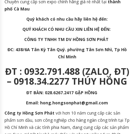
Chuyên cung cấp sơn expo chính hãng giá rẻ nhất tại
thành
phố Cà Mau
Quý khách có nhu cầu hãy liên hệ đến:
QUÝ KHÁCH CÓ NHU CẦU XIN LIÊN HỆ ĐẾN:
CÔNG TY TNHH TM DV HỒNG SƠN PHÁT
ĐC: 438/6A Tân Kỳ Tân Quý. phường Tân Sơn Nhì, Tp Hồ
Chí Minh
ĐT : 0932.791.488 (ZALO, ĐT)
– 0918.34.2277 THÚY HỒNG
ĐT BÀN: 028.6267.2417 GẶP HỒNG
Email: hong.hongsonphat@gmail.com
Công ty Hồng Sơn Phát
với hơn 10 năm cung cấp các sản
phẩm sơn dầu, sơn công nghiệp cho hàng ngàn công trình tại Tp
Hồ Chí Minh và các tỉnh phia Nam, đang cung cấp các sản phẩm