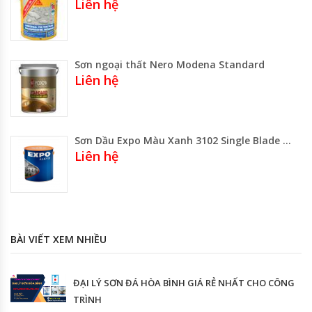
Liên hệ
Sơn ngoại thất Nero Modena Standard
Liên hệ
Sơn Dầu Expo Màu Xanh 3102 Single Blade Lon 3 Lít -800ml-Thùng 17.75 Lít
Liên hệ
BÀI VIẾT XEM NHIỀU
ĐẠI LÝ SƠN ĐÁ HÒA BÌNH GIÁ RẺ NHẤT CHO CÔNG
TRÌNH