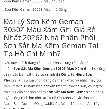
-Sơn Kẽm Geman 5555Z Màu nhũ bạc
-Sơn Kẽm Geman 8000Z Màu nhũ đồng,…
Đại Lý Sơn Kẽm Geman
3050Z Màu Xám Ghi Giá Rẻ
Nhất 2026? Nhà Phân Phối
Sơn Sắt Mạ Kẽm Geman Tại
Tp Hồ Chí Minh?
Nếu quý khách đang cần tìm 1 đơn vị cung cấp các sản
phẩm
Sơn Sắt Mạ Kẽm Geman 3050Z Màu Xám Ghi
cho công
trình ,cấu kiện sắt thép của mình thì
Công ty Hồng Sơn
Phát
sẽ là 1 sự lựa chọn đáng để tham khảo và nhấc máy gọi
đến.Với hơn 10 năm kinh nghiệm trên thị trường sơn, chúng tôi
đã cung cấp các sản phẩm
Sơn Sắt Mạ Kẽm Geman
cho hàng
ngàn công trình lớn nhỏ tại Tp Hồ Chí Minh và các tỉnh phía
Nam, Bình Dương, Đồng Nai,Bà Rịa Vũng Tàu, Long An, Tây