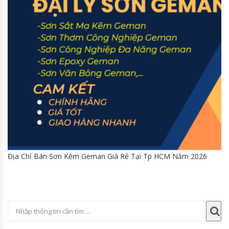
Địa Chỉ Bán Sơn Kẽm Geman Giá Rẻ Tại Tp HCM Năm 2026