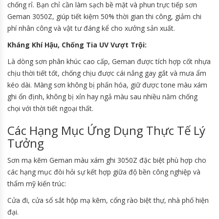
chống rỉ. Bạn chỉ cần làm sạch bề mặt và phun trực tiếp sơn
Geman 3050Z, giúp tiết kiệm 50% thời gian thi công, giảm chi
phí nhân công và vật tư đáng kể cho xưởng sản xuất.
Kháng Khí Hậu, Chống Tia UV Vượt Trội:
Là dòng sơn phân khúc cao cấp, Geman được tích hợp cốt nhựa
chịu thời tiết tốt, chống chịu được cái nắng gay gắt và mưa ẩm
kéo dài. Màng sơn không bị phấn hóa, giữ được tone màu xám
ghi ổn định, không bị xỉn hay ngả màu sau nhiều năm chống
chọi với thời tiết ngoại thất.
Các Hạng Mục Ứng Dụng Thực Tế Lý
Tưởng
Sơn mạ kẽm Geman màu xám ghi 3050Z đặc biệt phù hợp cho
các hạng mục đòi hỏi sự kết hợp giữa độ bền công nghiệp và
thẩm mỹ kiến trúc:
Cửa đi, cửa sổ sắt hộp mạ kẽm, cổng rào biệt thự, nhà phố hiện
đại.