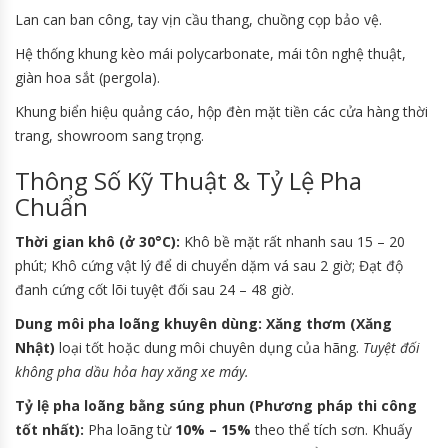
Lan can ban công, tay vịn cầu thang, chuồng cọp bảo vệ.
Hệ thống khung kèo mái polycarbonate, mái tôn nghệ thuật,
giàn hoa sắt (pergola).
Khung biển hiệu quảng cáo, hộp đèn mặt tiền các cửa hàng thời
trang, showroom sang trọng.
Thông Số Kỹ Thuật & Tỷ Lệ Pha
Chuẩn
Thời gian khô (ở 30°C):
Khô bề mặt rất nhanh sau 15 – 20
phút; Khô cứng vật lý để di chuyển dặm vá sau 2 giờ; Đạt độ
đanh cứng cốt lõi tuyệt đối sau 24 – 48 giờ.
Dung môi pha loãng khuyên dùng:
Xăng thơm (Xăng
Nhật)
loại tốt hoặc dung môi chuyên dụng của hãng.
Tuyệt đối
không pha dầu hỏa hay xăng xe máy.
Tỷ lệ pha loãng bằng súng phun (Phương pháp thi công
tốt nhất):
Pha loãng từ
10% – 15%
theo thể tích sơn. Khuấy