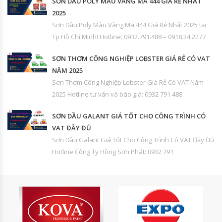
SƠN DẦU POLY MÀU VÀNG MÃ 444 GIÁ RẺ NHẤT
2025
Sơn Dầu Poly Màu Vàng Mã 444 Giá Rẻ Nhất 2025 tại
Tp Hồ Chí Minh! Hotline: 0932.791.488 – 0918.34.2277
SƠN THƠM CÔNG NGHIỆP LOBSTER GIÁ RẺ CÓ VAT
NĂM 2025
Sơn Thơm Công Nghiệp Lobster Giá Rẻ Có VAT Năm
2025 Hotline tư vấn và báo giá: 0932 791 488
SƠN DẦU GALANT GIÁ TỐT CHO CÔNG TRÌNH CÓ
VAT ĐẦY ĐỦ
Sơn Dầu Galant Giá Tốt Cho Công Trình Có VAT Đầy Đủ
Hotline Công Ty Hồng Sơn Phát: 0932 791