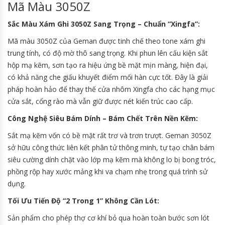
Mã Màu 3050Z
Sắc Màu Xám Ghi 3050Z Sang Trọng – Chuẩn “Xingfa”:
Mã màu 3050Z của Geman được tinh chế theo tone xám ghi
trung tính, có độ mờ thô sang trọng. Khi phun lên cấu kiện sắt
hộp mạ kẽm, sơn tạo ra hiệu ứng bề mặt mịn màng, hiện đại,
có khả năng che giấu khuyết điểm mối hàn cực tốt. Đây là giải
pháp hoàn hảo để thay thế cửa nhôm Xingfa cho các hạng mục
cửa sắt, cổng rào mà vẫn giữ được nét kiến trúc cao cấp.
Công Nghệ Siêu Bám Dính – Bám Chết Trên Nền Kẽm:
Sắt mạ kẽm vốn có bề mặt rất trơ và trơn trượt. Geman 3050Z
sở hữu công thức liên kết phân tử thông minh, tự tạo chân bám
siêu cường dính chặt vào lớp mạ kẽm mà không lo bị bong tróc,
phồng rộp hay xước mảng khi va chạm nhẹ trong quá trình sử
dụng.
Tối Ưu Tiến Độ “2 Trong 1” Không Cần Lót:
Sản phẩm cho phép thợ cơ khí bỏ qua hoàn toàn bước sơn lót