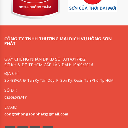
CÔNG TY TNHH THƯƠNG MẠI DỊCH VỤ HỒNG SƠN
PHÁT
GIẤY CHỨNG NHẬN ĐKKD SỐ: 0314017452
SỞ KH & ĐT TPHCM CẤP LẦN ĐẦU: 19/09/2016
ĐỊA CHỈ:
Số 438/6A, Đ. Tân Kỳ Tân Qúy, P. Sơn Kỳ, Quận Tân Phú, Tp.HCM
SỐ ĐT:
02862672417
EMAIL:
congtyhongsonphat@gmail.com