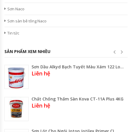
Sơn Naco
Sơn sàn bê tông Naco
Tin tức
SẢN PHẨM XEM NHIỀU
Sơn Dầu Alkyd Bạch Tuyết Màu Xám 122 Lon 3kg-Thùng 16kg Gía Rẻ Gía Sỉ
Liên hệ
Chất Chống Thấm Sàn Kova CT-11A Plus 4KG
Liên hệ
Sơn Lót Cho Ngói Joton Jotilex Primer CL