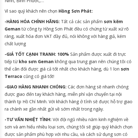
Ninh, Bình Phước,…
Vì sao quý khách nên chọn
Hồng Sơn Phát:
-HÀNG HÓA CHÍNH HÃNG:
Tất cả các sản phẩm
sơn kẽm
Geman
từ công ty Hồng Sơn Phát đều có chứng từ xuất xứ rõ
ràng, xuất hóa đơn VAT đầy đủ, nói không với hàng giả, kém
chất lượng
-GIÁ TỐT CẠNH TRANH: 100%
Sản phẩm được xuất đi trực
tiếp từ
kho sơn Geman
không qua trung gian nên chúng tôi có
thể cân đối được giá cả tốt nhất cho khách hàng, dù 1 lon
sơn
Terraco
cũng có giá tốt!
-GIAO HÀNG NHANH CHÓNG:
Các đơn hàng sẽ nhanh chóng
được giao đến tay khách hàng, miễn phí vận chuyển tại nội
thành tp Hồ Chí Minh. Với khách hàng ở tỉnh sẽ được hỗ trợ giao
ra chành xe gần nhất gửi về sớm nhất trong ngày.
-TƯ VẤN NHIỆT TÌNH:
Với đội ngũ nhiều năm kinh nghiệm về
sơn và am hiểu nhiều loại sơn, chúng tôi sẽ giúp quý khách chọn
được sản phẩm phù hợp với nhu cầu, và cách sử dụng sơn có