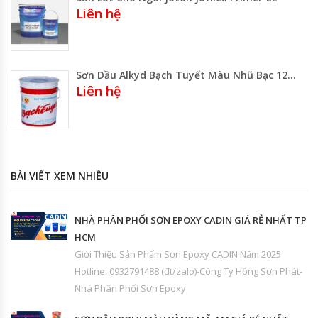
Liên hệ
Sơn Dầu Alkyd Bạch Tuyết Màu Nhũ Bạc 120A Thùng 16kg- Lon 2.8kg Gía Rẻ Gía Sỉ
Liên hệ
BÀI VIẾT XEM NHIỀU
NHÀ PHÂN PHỐI SƠN EPOXY CADIN GIÁ RẺ NHẤT TP
HCM
Giới Thiệu Sản Phẩm Sơn Epoxy CADIN Năm 2025
Hotline: 0932791488 (đt/zalo)-Công Ty Hồng Sơn Phát-
Nhà Phân Phối Sơn Epoxy