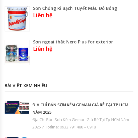
Sơn Chống Rỉ Bạch Tuyết Màu Đỏ Bóng
Liên hệ
Sơn ngoại thất Nero Plus for exterior
Liên hệ
BÀI VIẾT XEM NHIỀU
ĐỊA CHỈ BÁN SƠN KẼM GEMAN GIÁ RẺ TẠI TP HCM
NĂM 2025
Địa Chỉ Bán Sơn Kẽm Geman Giá Rẻ Tại Tp HCM Năm
2025 ? Hotline: 0932 791 488 – 0918