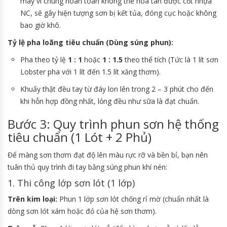
máy vì chúng hoàn toàn không thể hòa tan được cốt nhựa
NC, sẽ gây hiện tượng sơn bị kết tủa, đóng cục hoặc không
bao giờ khô.
Tỷ lệ pha loãng tiêu chuẩn (Dùng súng phun):
Pha theo tỷ lệ
1 : 1
hoặc
1 : 1.5
theo thể tích (Tức là 1 lít sơn
Lobster pha với 1 lít đến 1.5 lít xăng thơm).
Khuấy thật đều tay từ đáy lon lên trong 2 – 3 phút cho đến
khi hỗn hợp đồng nhất, lỏng đều như sữa là đạt chuẩn.
Bước 3: Quy trình phun sơn hệ thống
tiêu chuẩn (1 Lót + 2 Phủ)
Để màng sơn thơm đạt độ lên màu rực rỡ và bền bỉ, bạn nên
tuân thủ quy trình đi tay bằng súng phun khí nén:
1. Thi công lớp sơn lót (1 lớp)
Trên kim loại:
Phun 1 lớp sơn lót chống rỉ mờ (chuẩn nhất là
dòng sơn lót xám hoặc đỏ của hệ sơn thơm).