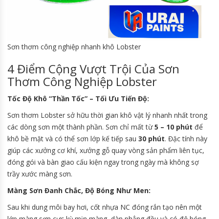
Sơn thơm công nghiệp nhanh khô Lobster
4 Điểm Cộng Vượt Trội Của Sơn
Thơm Công Nghiệp Lobster
Tốc Độ Khô “Thần Tốc” – Tối Ưu Tiến Độ:
Sơn thơm Lobster sở hữu thời gian khô vật lý nhanh nhất trong
các dòng sơn một thành phần. Sơn chỉ mất từ
5 – 10 phút
để
khô bề mặt và có thể sơn lớp kế tiếp sau
30 phút
. Đặc tính này
giúp các xưởng cơ khí, xưởng gỗ quay vòng sản phẩm liên tục,
đóng gói và bàn giao cấu kiện ngay trong ngày mà không sợ
trầy xước màng sơn.
Màng Sơn Đanh Chắc, Độ Bóng Như Men:
Sau khi dung môi bay hơi, cốt nhựa NC đóng rắn tạo nên một
lớp màng sơn cực kỳ mịn màng, dàn phẳng đều và có độ bóng