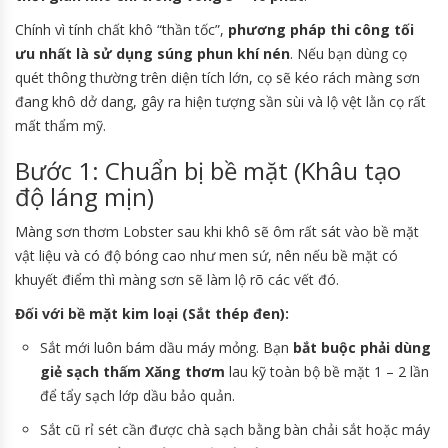
Chính vì tính chất khô “thần tốc”,
phương pháp thi công tối
ưu nhất là sử dụng súng phun khí nén
. Nếu bạn dùng cọ
quét thông thường trên diện tích lớn, cọ sẽ kéo rách màng sơn
đang khô dở dang, gây ra hiện tượng sần sùi và lộ vệt lằn cọ rất
mất thẩm mỹ.
Bước 1: Chuẩn bị bề mặt (Khâu tạo
độ láng mịn)
Màng sơn thơm Lobster sau khi khô sẽ ôm rất sát vào bề mặt
vật liệu và có độ bóng cao như men sứ, nên nếu bề mặt có
khuyết điểm thì màng sơn sẽ làm lộ rõ các vết đó.
Đối với bề mặt kim loại (Sắt thép đen):
Sắt mới luôn bám dầu máy mỏng. Bạn
bắt buộc phải dùng
giẻ sạch thấm Xăng thơm
lau kỹ toàn bộ bề mặt 1 – 2 lần
để tẩy sạch lớp dầu bảo quản.
Sắt cũ rỉ sét cần được chà sạch bằng bàn chải sắt hoặc máy