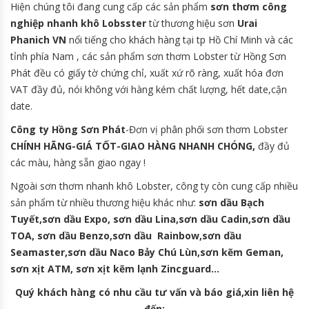
Hiện chúng tôi đang cung cấp các sản phẩm
sơn thơm công
nghiệp nhanh khô Lobsster
từ thương hiệu sơn
Urai
Phanich VN
nổi tiếng cho khách hàng tại tp Hồ Chí Minh và các
tỉnh phía Nam , các sản phẩm sơn thơm Lobster từ Hồng Sơn
Phát đều có giấy tờ chứng chỉ, xuất xứ rõ ràng, xuất hóa đơn
VAT đầy đủ, nói không với hàng kém chất lượng, hết date,cận
date.
Công ty Hồng Sơn Phát
-Đơn vị phân phối sơn thơm Lobster
CHÍNH HÃNG-GIÁ TỐT-GIAO HÀNG NHANH CHÓNG,
đầy đủ
các màu, hàng sẵn giao ngay !
Ngoài sơn thơm nhanh khô Lobster, công ty còn cung cấp nhiều
sản phẩm từ nhiều thương hiệu khác như:
sơn dầu Bạch
Tuyết,sơn dầu Expo, sơn dầu Lina,sơn dầu Cadin,sơn dầu
TOA, sơn dầu Benzo,sơn dầu Rainbow,sơn dầu
Seamaster,sơn dầu Naco Bảy Chú Lùn,sơn kẽm Geman,
sơn xịt ATM, sơn xịt kẽm lạnh Zincguard…
Quý khách hàng có nhu cầu tư vấn và báo giá,xin liên hệ
đến: