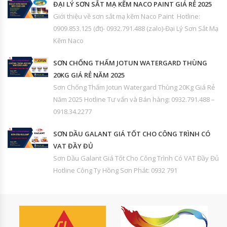
ĐẠI LÝ SƠN SẮT MẠ KẼM NACO PAINT GIÁ RẺ 2025
Giới thiệu về sơn sắt mạ kẽm Naco Paint Hotline:
0909.853.125 (đt)- 0932.791.488 (zalo)-Đại Lý Sơn Sắt Mạ
Kẽm Naco
SƠN CHỐNG THẤM JOTUN WATERGARD THÙNG
20KG GIÁ RẺ NĂM 2025
Sơn Chống Thấm Jotun Watergard Thùng 20Kg Giá Rẻ
Năm 2025 Hotline Tư vấn và Bán hàng: 0932.791.488 –
0918.34.2277
SƠN DẦU GALANT GIÁ TỐT CHO CÔNG TRÌNH CÓ
VAT ĐẦY ĐỦ
Sơn Dầu Galant Giá Tốt Cho Công Trình Có VAT Đầy Đủ
Hotline Công Ty Hồng Sơn Phát: 0932 791