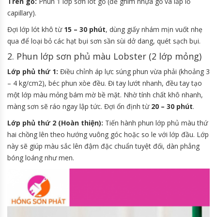
Trên gỗ:
Phun 1 lớp sơn lót gỗ (để ghìm nhựa gỗ và lấp lỗ
capillary).
Đợi lớp lót khô từ
15 – 30 phút
, dùng giấy nhám mịn vuốt nhẹ
qua để loại bỏ các hạt bụi sơn sần sùi dở dang, quét sạch bụi.
2. Phun lớp sơn phủ màu Lobster (2 lớp mỏng)
Lớp phủ thứ 1:
Điều chỉnh áp lực súng phun vừa phải (khoảng 3
– 4 kg/cm2), béc phun xòe đều. Đi tay lướt nhanh, đều tay tạo
một lớp màu mỏng bám mờ bề mặt. Nhờ tính chất khô nhanh,
màng sơn sẽ ráo ngay lập tức. Đợi ổn định từ
20 – 30 phút
.
Lớp phủ thứ 2 (Hoàn thiện):
Tiến hành phun lớp phủ màu thứ
hai chồng lên theo hướng vuông góc hoặc so le với lớp đầu. Lớp
này sẽ giúp màu sắc lên đậm đặc chuẩn tuyệt đối, dàn phẳng
bóng loáng như men.