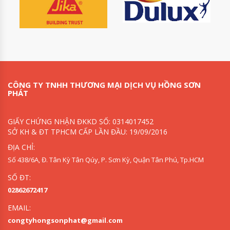
CÔNG TY TNHH THƯƠNG MẠI DỊCH VỤ HỒNG SƠN
PHÁT
GIẤY CHỨNG NHẬN ĐKKD SỐ: 0314017452
SỞ KH & ĐT TPHCM CẤP LẦN ĐẦU: 19/09/2016
ĐỊA CHỈ:
Số 438/6A, Đ. Tân Kỳ Tân Qúy, P. Sơn Kỳ, Quận Tân Phú, Tp.HCM
SỐ ĐT:
02862672417
EMAIL:
congtyhongsonphat@gmail.com