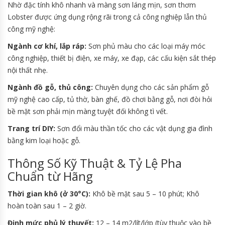
Nhờ đặc tính khô nhanh và màng sơn láng mịn, sơn thơm
Lobster được ứng dụng rộng rãi trong cả công nghiệp lẫn thủ
công mỹ nghệ:
Ngành cơ khí, lắp ráp:
Sơn phủ màu cho các loại máy móc
công nghiệp, thiết bị điện, xe máy, xe đạp, các cấu kiện sắt thép
nội thất nhẹ.
Ngành đồ gỗ, thủ công:
Chuyên dụng cho các sản phẩm gỗ
mỹ nghệ cao cấp, tủ thờ, bàn ghế, đồ chơi bằng gỗ, nơi đòi hỏi
bề mặt sơn phải mịn màng tuyệt đối không tì vết.
Trang trí DIY:
Sơn đổi màu thần tốc cho các vật dụng gia đình
bằng kim loại hoặc gỗ.
Thông Số Kỹ Thuật & Tỷ Lệ Pha
Chuẩn từ Hãng
Thời gian khô (ở 30°C):
Khô bề mặt sau 5 – 10 phút; Khô
hoàn toàn sau 1 – 2 giờ.
Định mức phủ lý thuyết:
12 – 14 m2/lít/lớp (tùy thuộc vào bề