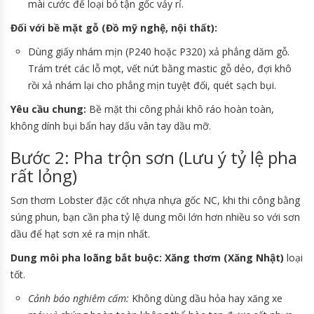
mài cước để loại bỏ tận gốc vảy rỉ.
Đối với bề mặt gỗ (Đồ mỹ nghệ, nội thất):
Dùng giấy nhám mịn (P240 hoặc P320) xả phẳng dăm gỗ.
Trám trét các lỗ mọt, vết nứt bằng mastic gỗ dẻo, đợi khô
rồi xả nhám lại cho phẳng mịn tuyệt đối, quét sạch bụi.
Yêu cầu chung:
Bề mặt thi công phải khô ráo hoàn toàn,
không dính bụi bẩn hay dấu vân tay dầu mỡ.
Bước 2: Pha trộn sơn (Lưu ý tỷ lệ pha
rất lỏng)
Sơn thơm Lobster đặc cốt nhựa nhựa gốc NC, khi thi công bằng
súng phun, bạn cần pha tỷ lệ dung môi lớn hơn nhiều so với sơn
dầu để hạt sơn xé ra mịn nhất.
Dung môi pha loãng bắt buộc:
Xăng thơm (Xăng Nhật)
loại
tốt.
Cảnh báo nghiêm cấm:
Không dùng dầu hỏa hay xăng xe