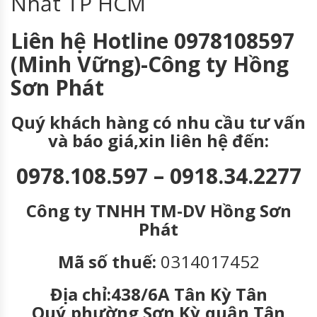
Nhất TP HCM
Liên hệ Hotline 0978108597
(Minh Vững)-Công ty Hồng
Sơn Phát
Quý khách hàng có nhu cầu tư vấn
và báo giá,xin liên hệ đến:
0978.108.597 – 0918.34.2277
Công ty TNHH TM-DV Hồng Sơn
Phát
Mã số thuế:
0314017452
Địa chỉ:438/6A Tân Kỳ Tân
Quý,phường Sơn Kỳ,quận Tân