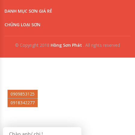
DANH MỤC SƠN GIÁ RẺ
CHỦNG LOẠI SƠN
© Copyright 2018
Hồng Sơn Phát
.
All rights reserved
0909853125
0918342277
Chào anh/ chị !