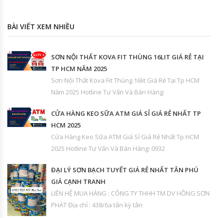
BÀI VIẾT XEM NHIỀU
SƠN NỘI THẤT KOVA FIT THÙNG 16LIT GIÁ RẺ TẠI
TP HCM NĂM 2025
Sơn Nội Thất Kova Fit Thùng 16lit Giá Rẻ Tại Tp HCM
Năm 2025 Hotline Tư Vấn Và Bán Hàng:
CỬA HÀNG KEO SỮA ATM GIÁ SỈ GIÁ RẺ NHẤT TP
HCM 2025
Cửa Hàng Keo Sữa ATM Giá Sỉ Giá Rẻ Nhất Tp HCM
2025 Hotline Tư Vấn Và Bán Hàng: 0932
ĐẠI LÝ SƠN BẠCH TUYẾT GIÁ RẺ NHẤT TÂN PHÚ
GIÁ CẠNH TRANH
LIÊN HỆ MUA HÀNG : CÔNG TY THHH TM DV HỒNG SƠN
PHÁT Địa chỉ : 438/6a tân kỳ tân