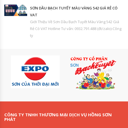
SƠN DẦU BẠCH TUYẾT MÀU VÀNG 542 GIÁ RẺ CÓ
VAT
Giới Thiệu Về Sơn Dầu Bạch Tuyết Màu Vàng 542 Giá
Rẻ Có VAT Hotline Tư vấn: 0932.791.488 (đt/zalo)-Công
ty
CÔNG TY TNHH THƯƠNG MẠI DỊCH VỤ HỒNG SƠN
PHÁT