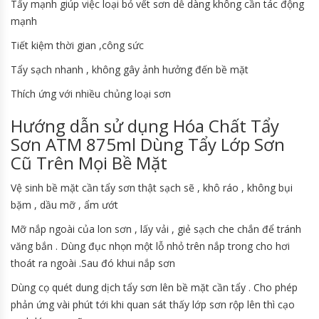
Tẩy mạnh giúp việc loại bỏ vết sơn dễ dàng không cần tác động
mạnh
Tiết kiệm thời gian ,công sức
Tẩy sạch nhanh , không gây ảnh hưởng đến bề mặt
Thích ứng với nhiều chủng loại sơn
Hướng dẫn sử dụng Hóa Chất Tẩy
Sơn ATM 875ml Dùng Tẩy Lớp Sơn
Cũ Trên Mọi Bề Mặt
Vệ sinh bề mặt cần tẩy sơn thật sạch sẽ , khô ráo , không bụi
bặm , dầu mỡ , ẩm ướt
Mỡ nắp ngoài của lon sơn , lấy vải , giẻ sạch che chắn để tránh
văng bắn . Dùng đục nhọn một lỗ nhỏ trên nắp trong cho hơi
thoát ra ngoài .Sau đó khui nắp sơn
Dùng cọ quét dung dịch tẩy sơn lên bề mặt cần tẩy . Cho phép
phản ứng vài phút tới khi quan sát thấy lớp sơn rộp lên thì cạo