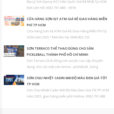
Đại Lý Sơn Epoxy KCC Hàn Quốc Giá Rẻ Nhất Tp HCM
Mời Liên Hệ: 0932 791 488 – 0918
CỬA HÀNG SƠN XỊT ATM GIÁ RẺ GIAO HÀNG MIỄN
PHÍ TP HCM
Cửa Hàng Sơn Xịt ATM Giá Rẻ Giao Hàng Miễn Phí Tp
HCM năm 2025 ? Mời liên hệ: 0909.853.125
SƠN TERRACO THỂ THAO DÙNG CHO SÂN
PICKLEBALL THÀNH PHỐ HỒ CHÍ MINH
Sơn Terraco là là dòng sơn acrylic cao cấp chuyên
dụng cho các mặt sân tennis , pickleball , bóng
SƠN CHỊU NHIỆT CADIN 600 ĐỘ MÀU ĐEN GIÁ TỐT
TP HCM
Sơn Chịu Nhiệt Cadin 600 Độ Màu Đen Giá Tốt TP HCM
năm 2025, giao hàng miễn phí! Hotline: 0932.791.488