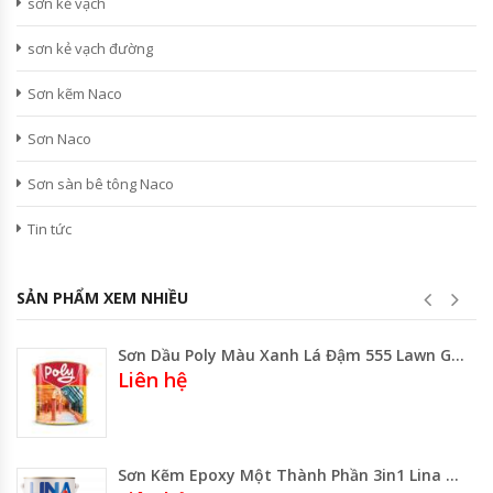
sơn kẻ vạch
sơn kẻ vạch đường
Sơn kẽm Naco
Sơn Naco
Sơn sàn bê tông Naco
Tin tức
SẢN PHẨM XEM NHIỀU
Sơn Dầu Poly Màu Xanh Lá Đậm 555 Lawn Green Lon 800ml-3 lít -Thùng 17.75 Lít
Liên hệ
Sơn Kẽm Epoxy Một Thành Phần 3in1 Lina 922 Màu Cam Đỏ