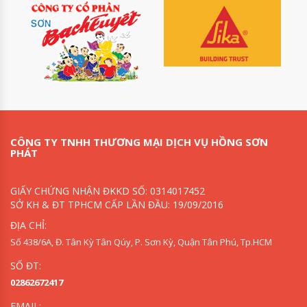
CÔNG TY TNHH THƯƠNG MẠI DỊCH VỤ HỒNG SƠN
PHÁT
GIẤY CHỨNG NHẬN ĐKKD SỐ: 0314017452
SỞ KH & ĐT TPHCM CẤP LẦN ĐẦU: 19/09/2016
ĐỊA CHỈ:
Số 438/6A, Đ. Tân Kỳ Tân Qúy, P. Sơn Kỳ, Quận Tân Phú, Tp.HCM
SỐ ĐT:
02862672417
EMAIL: