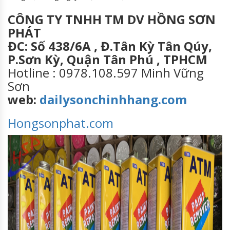
CÔNG TY TNHH TM DV HỒNG SƠN
PHÁT
ĐC: Số 438/6A , Đ.Tân Kỳ Tân Qúy,
P.Sơn Kỳ, Quận Tân Phú , TPHCM
Hotline : 0978.108.597 Minh Vững
Sơn
web:
dailysonchinhhang.com
Hongsonphat.com