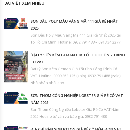
BÀI VIẾT XEM NHIỀU
SƠN DẦU POLY MÀU VÀNG MÃ 444 GIÁ RẺ NHẤT
2025
Sơn Dầu Poly Màu Vàng Mã 444 Giá Rẻ Nhất 2025 tại
Tp Hồ Chí Minh! Hotline: 0932.791.488 – 0918.34.2277
ĐẠI LÝ SƠN KẼM GEMAN GIÁ TỐT CHO CÔNG TRÌNH
CÓ VAT
Đại Lý Sơn Kẽm Geman Giá Tốt Cho Công Trình Có
VAT- Hotline: 0909.853.125 (zalo)- 0932.791.488 (zalo)-
Nhà phân phối sơn
SƠN THƠM CÔNG NGHIỆP LOBSTER GIÁ RẺ CÓ VAT
NĂM 2025
Sơn Thơm Công Nghiệp Lobster Giá Rẻ Có VAT Năm
2025 Hotline tư vấn và báo giá: 0932 791 488
ĐỊA CHỈ BÁN SƠN JOTON GIÁ RẺ CÓ HÓA ĐƠN VAT