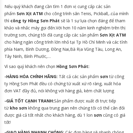
Nếu quý khách đang cần tìm 1 đơn vị cung cấp các sản
phẩm
Sơn Xịt ATM
cho công trình sân Tenis, Pickball,..của mình
thì
công ty Hồng Sơn Phát
sẽ là 1 sự lựa chọn đáng để tham
khảo và nhấc máy gọi đến.Với hơn 10 năm kinh nghiệm trên thị
trường sơn, chúng tôi đã cung cấp các sản phẩm
Sơn Xịt ATM
cho hàng ngàn công trình lớn nhỏ tại Tp Hồ Chí Minh và các tỉnh
phía Nam, Bình Dương, Đồng Nai,Bà Rịa Vũng Tàu, Long An,
Tây Ninh, Bình Phước,…
Vì sao quý khách nên chọn
Hồng Sơn Phát:
-HÀNG HÓA CHÍNH HÃNG:
Tất cả các sản phẩm
sơn
từ công
ty Hồng Sơn Phát đều có chứng từ xuất xứ rõ ràng, xuất hóa
đơn VAT đầy đủ, nói không với hàng giả, kém chất lượng
-GIÁ TỐT CẠNH TRANH:
Sản phẩm được xuất đi trực tiếp
từ
kho sơn
không qua trung gian nên chúng tôi có thể cân đối
được giá cả tốt nhất cho khách hàng, dù 1 lon
sơn
cũng có giá
tốt!
-GIAO HÀNG NHANH CHÓNG:
Các đơn hàng sẽ nhanh chóng