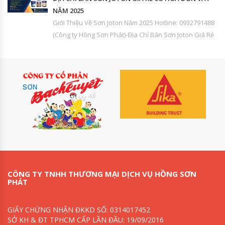
NĂM 2025
Giới Thiệu Về Sơn Joton Năm 2025 Hotline: 0932791488
(Công ty Hồng Sơn Phát)-Địa Chỉ Bán Sơn Joton Giá Rẻ
CÔNG TY TNHH THƯƠNG MẠI DỊCH VỤ HỒNG SƠN
PHÁT
GIẤY CHỨNG NHẬN ĐKKD SỐ: 0314017452
SỞ KH & ĐT TPHCM CẤP LẦN ĐẦU: 19/09/2016