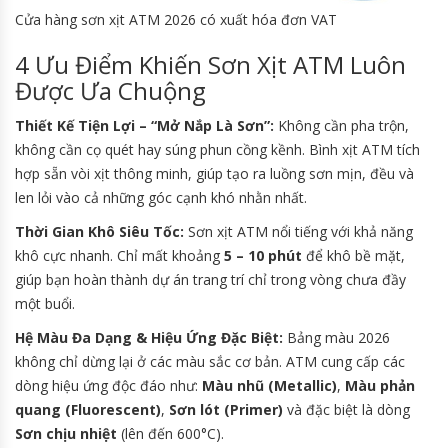
Cửa hàng sơn xịt ATM 2026 có xuất hóa đơn VAT
4 Ưu Điểm Khiến Sơn Xịt ATM Luôn
Được Ưa Chuộng
Thiết Kế Tiện Lợi – “Mở Nắp Là Sơn”:
Không cần pha trộn,
không cần cọ quét hay súng phun cồng kềnh. Bình xịt ATM tích
hợp sẵn vòi xịt thông minh, giúp tạo ra luồng sơn mịn, đều và
len lỏi vào cả những góc cạnh khó nhằn nhất.
Thời Gian Khô Siêu Tốc:
Sơn xịt ATM nổi tiếng với khả năng
khô cực nhanh. Chỉ mất khoảng
5 – 10 phút
để khô bề mặt,
giúp bạn hoàn thành dự án trang trí chỉ trong vòng chưa đầy
một buổi.
Hệ Màu Đa Dạng & Hiệu Ứng Đặc Biệt:
Bảng màu 2026
không chỉ dừng lại ở các màu sắc cơ bản. ATM cung cấp các
dòng hiệu ứng độc đáo như:
Màu nhũ (Metallic)
,
Màu phản
quang (Fluorescent)
,
Sơn lót (Primer)
và đặc biệt là dòng
Sơn chịu nhiệt
(lên đến 600°C).