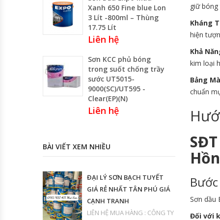
giữ bóng 
Xanh 650 Fine blue Lon
3 Lít -800ml – Thùng
Kháng Th
17.75 Lít
hiện tượ
Liên hệ
Khả Năng
Sơn KCC phủ bóng
kim loại 
trong suốt chống trầy
sước UT5015-
Bảng Mà
9000(SC)/UT595 -
chuẩn mực
Clear(EP)(N)
Liên hệ
Hướ
SĐT 
BÀI VIẾT XEM NHIỀU
Hồn
ĐẠI LÝ SƠN BẠCH TUYẾT
Bước 
GIÁ RẺ NHẤT TÂN PHÚ GIÁ
Sơn dầu E
CẠNH TRANH
LIÊN HỆ MUA HÀNG : CÔNG TY
Đối với 