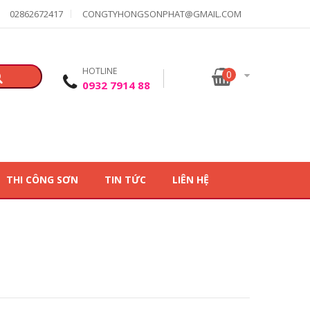
02862672417
CONGTYHONGSONPHAT@GMAIL.COM
HOTLINE
0
0932 7914 88
THI CÔNG SƠN
TIN TỨC
LIÊN HỆ