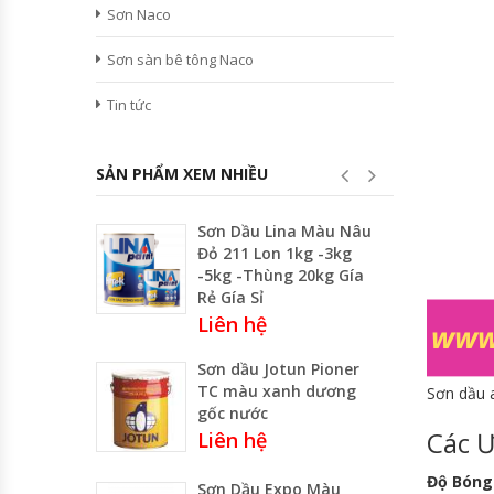
Sơn Naco
Sơn sàn bê tông Naco
Tin tức
SẢN PHẨM XEM NHIỀU
Sơn Dầu Lina Màu Nâu
Đỏ 211 Lon 1kg -3kg
-5kg -Thùng 20kg Gía
Rẻ Gía Sỉ
Liên hệ
Sơn dầu Jotun Pioner
TC màu xanh dương
Sơn dầu 
gốc nước
Các 
Liên hệ
Độ Bóng
Sơn Dầu Expo Màu