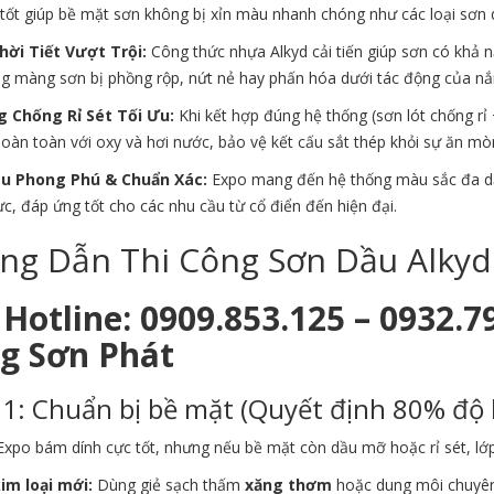
tốt giúp bề mặt sơn không bị xỉn màu nhanh chóng như các loại sơn d
ời Tiết Vượt Trội:
Công thức nhựa Alkyd cải tiến giúp sơn có khả 
ng màng sơn bị phồng rộp, nứt nẻ hay phấn hóa dưới tác động của n
 Chống Rỉ Sét Tối Ưu:
Khi kết hợp đúng hệ thống (sơn lót chống rỉ
hoàn toàn với oxy và hơi nước, bảo vệ kết cấu sắt thép khỏi sự ăn mòn
u Phong Phú & Chuẩn Xác:
Expo mang đến hệ thống màu sắc đa dạ
, đáp ứng tốt cho các nhu cầu từ cổ điển đến hiện đại.
ng Dẫn Thi Công Sơn Dầu Alkyd
Hotline: 0909.853.125 – 0932.7
g Sơn Phát
1: Chuẩn bị bề mặt (Quyết định 80% độ 
xpo bám dính cực tốt, nhưng nếu bề mặt còn dầu mỡ hoặc rỉ sét, lớp
kim loại mới:
Dùng giẻ sạch thấm
xăng thơm
hoặc dung môi chuyên 