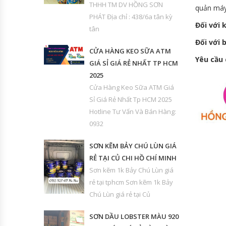
THHH TM DV HỒNG SƠN
quản máy
PHÁT Địa chỉ : 438/6a tân kỳ
Đối với k
tân
Đối với 
CỬA HÀNG KEO SỮA ATM
Yêu cầu
GIÁ SỈ GIÁ RẺ NHẤT TP HCM
2025
Cửa Hàng Keo Sữa ATM Giá
Sỉ Giá Rẻ Nhất Tp HCM 2025
Hotline Tư Vấn Và Bán Hàng:
0932
SƠN KẼM BẢY CHÚ LÙN GIÁ
RẺ TẠI CỦ CHI HỒ CHÍ MINH
Sơn kẽm 1k Bảy Chú Lùn giá
rẻ tại tphcm Sơn kẽm 1k Bảy
Chú Lùn giá rẻ tại Củ
SƠN DẦU LOBSTER MÀU 920