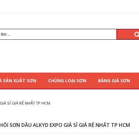
À SẢN XUẤT SƠN
CHỦNG LOẠI SƠN
BẢNG GIÁ SƠN
IÁ SỈ GIÁ RẺ NHẤT TP HCM
HỐI SƠN DẦU ALKYD EXPO GIÁ SỈ GIÁ RẺ NHẤT TP HCM