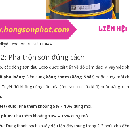
alkyd Expo lon 3L Màu P444
2: Pha trộn sơn đúng cách
 các dòng sơn dầu Expo được cải tiến về độ đậm đặc, vì vậy việc pha 
i pha loãng:
Nên dùng
Xăng thơm (Xăng Nhật)
hoặc dung môi ch
:
Tuyệt đối không dùng dầu hỏa (làm sơn cực lâu khô) hoặc xăng xe 
a:
uét/Rulo:
Pha thêm khoảng
5% – 10%
dung môi.
 phun:
Pha thêm khoảng
10% – 15%
dung môi.
ều:
Dùng thanh sạch khuấy đều tận đáy thùng trong 2-3 phút cho đến