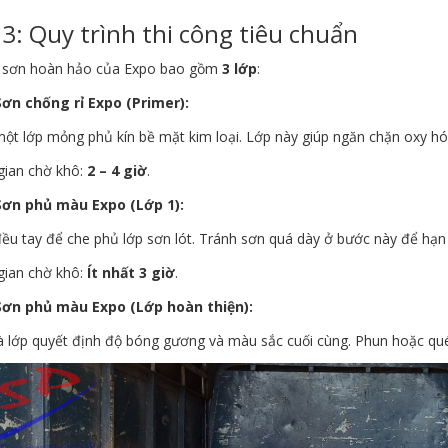
3: Quy trình thi công tiêu chuẩn
 sơn hoàn hảo của Expo bao gồm
3 lớp
:
Sơn chống rỉ Expo (Primer):
ột lớp mỏng phủ kín bề mặt kim loại. Lớp này giúp ngăn chặn oxy h
gian chờ khô:
2 – 4 giờ
.
Sơn phủ màu Expo (Lớp 1):
ều tay để che phủ lớp sơn lót. Tránh sơn quá dày ở bước này để hạn 
gian chờ khô:
Ít nhất 3 giờ
.
Sơn phủ màu Expo (Lớp hoàn thiện):
à lớp quyết định độ bóng gương và màu sắc cuối cùng. Phun hoặc qu