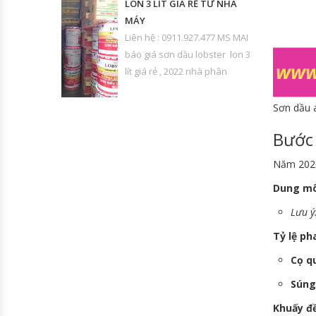
LON 3 LÍT GIÁ RẺ TỪ NHÀ
MÁY
Liên hệ : 0911.927.477 MS MAI
báo giá sơn dầu lobster lon 3
lít giá rẻ , 2022 nhà phân
Sơn dầu 
Bước 
Năm 2026,
Dung mô
Lưu ý
Tỷ lệ ph
Cọ q
Súng
Khuấy đ