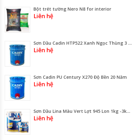
Bột trét tường Nero N8 for interior
Liên hệ
Sơn Dầu Cadin HTP522 Xanh Ngọc Thùng 3 Lít Thùng 17.75 Lít
Liên hệ
Sơn Cadin PU Century X270 Độ Bền 20 Năm
Liên hệ
Sơn Dầu Lina Màu Vert Lợt 945 Lon 1kg -3kg -5kg -Thùng 20kg Gía Rẻ Gía Sỉ
Liên hệ