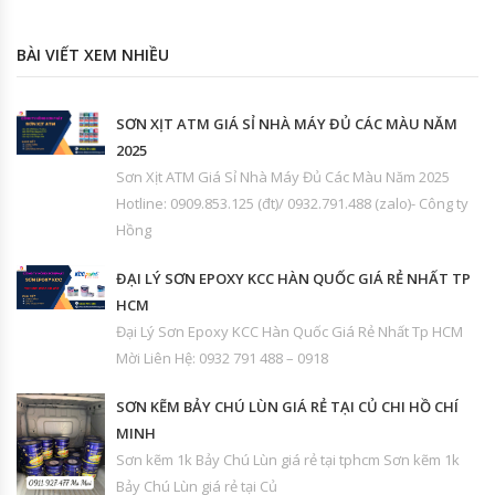
BÀI VIẾT XEM NHIỀU
SƠN XỊT ATM GIÁ SỈ NHÀ MÁY ĐỦ CÁC MÀU NĂM
2025
Sơn Xịt ATM Giá Sỉ Nhà Máy Đủ Các Màu Năm 2025
Hotline: 0909.853.125 (đt)/ 0932.791.488 (zalo)- Công ty
Hồng
ĐẠI LÝ SƠN EPOXY KCC HÀN QUỐC GIÁ RẺ NHẤT TP
HCM
Đại Lý Sơn Epoxy KCC Hàn Quốc Giá Rẻ Nhất Tp HCM
Mời Liên Hệ: 0932 791 488 – 0918
SƠN KẼM BẢY CHÚ LÙN GIÁ RẺ TẠI CỦ CHI HỒ CHÍ
MINH
Sơn kẽm 1k Bảy Chú Lùn giá rẻ tại tphcm Sơn kẽm 1k
Bảy Chú Lùn giá rẻ tại Củ