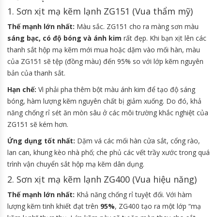
1. Sơn xịt mạ kẽm lạnh ZG151 (Vua thẩm mỹ)
Thế mạnh lớn nhất:
Màu sắc. ZG151 cho ra màng sơn màu
sáng bạc, có độ bóng và ánh kim
rất đẹp. Khi bạn xịt lên các
thanh sắt hộp mạ kẽm mới mua hoặc dặm vào mối hàn, màu
của ZG151 sẽ tệp (đồng màu) đến 95% so với lớp kẽm nguyên
bản của thanh sắt.
Hạn chế:
Vì phải pha thêm bột màu ánh kim để tạo độ sáng
bóng, hàm lượng kẽm nguyên chất bị giảm xuống. Do đó, khả
năng chống rỉ sét ăn mòn sâu ở các môi trường khắc nghiệt của
ZG151 sẽ kém hơn.
Ứng dụng tốt nhất:
Dặm vá các mối hàn cửa sắt, cổng rào,
lan can, khung kèo nhà phố; che phủ các vết trầy xước trong quá
trình vận chuyển sắt hộp mạ kẽm dân dụng.
2. Sơn xịt mạ kẽm lạnh ZG400 (Vua hiệu năng)
Thế mạnh lớn nhất:
Khả năng chống rỉ tuyệt đối. Với hàm
lượng kẽm tinh khiết đạt trên
95%
, ZG400 tạo ra một lớp “mạ