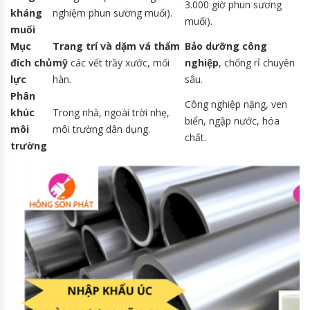
3.000 giờ phun sương
kháng
nghiệm phun sương muối).
muối).
muối
Mục
Trang trí và dặm vá thẩm
Bảo dưỡng công
đích chủ
mỹ
các vết trầy xước, mối
nghiệp
, chống rỉ chuyên
lực
hàn.
sâu.
Phân
Công nghiệp nặng, ven
khúc
Trong nhà, ngoài trời nhẹ,
biển, ngập nước, hóa
môi
môi trường dân dụng.
chất.
trường