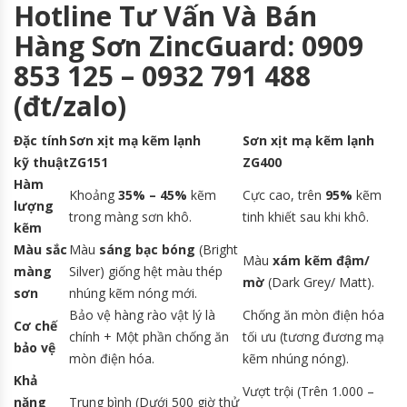
Hotline Tư Vấn Và Bán
Hàng Sơn ZincGuard: 0909
853 125 – 0932 791 488
(đt/zalo)
Đặc tính
Sơn xịt mạ kẽm lạnh
Sơn xịt mạ kẽm lạnh
kỹ thuật
ZG151
ZG400
Hàm
Khoảng
35% – 45%
kẽm
Cực cao, trên
95%
kẽm
lượng
trong màng sơn khô.
tinh khiết sau khi khô.
kẽm
Màu sắc
Màu
sáng bạc bóng
(Bright
Màu
xám kẽm đậm/
màng
Silver) giống hệt màu thép
mờ
(Dark Grey/ Matt).
sơn
nhúng kẽm nóng mới.
Bảo vệ hàng rào vật lý là
Chống ăn mòn điện hóa
Cơ chế
chính + Một phần chống ăn
tối ưu (tương đương mạ
bảo vệ
mòn điện hóa.
kẽm nhúng nóng).
Khả
Vượt trội (Trên 1.000 –
năng
Trung bình (Dưới 500 giờ thử