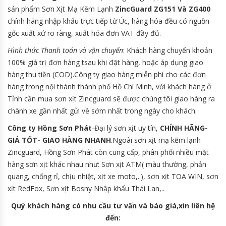
sản phẩm Sơn Xịt Mạ Kẽm Lạnh
ZincGuard ZG151 Và ZG400
chính hãng nhập khẩu trực tiếp từ Úc, hàng hóa đều có nguồn
gốc xuất xứ rõ ràng, xuất hóa đơn VAT đầy đủ.
Hình thức Thanh toán và vận chuyển
: Khách hàng chuyển khoản
100% giá trị đơn hàng tsau khi đặt hàng, hoặc áp dụng giao
hàng thu tiền (COD).Công ty giao hàng miễn phí cho các đơn
hàng trong nội thành thành phố Hồ Chí Minh, với khách hàng ở
Tỉnh cần mua sơn xịt Zincguard sẽ được chúng tôi giao hàng ra
chành xe gần nhất gửi về sớm nhất trong ngày cho khách.
Công ty Hồng Sơn Phát
-Đại lý sơn xịt uy tín,
CHÍNH HÃNG-
GIÁ TỐT- GIAO HÀNG NHANH
.Ngoài sơn xịt mạ kẽm lạnh
Zincguard, Hồng Sơn Phát còn cung cấp, phân phối nhiều mặt
hàng sơn xịt khác nhau như: Sơn xịt ATM( màu thường, phản
quang, chống rỉ, chịu nhiệt, xịt xe moto,..), sơn xịt TOA WIN, sơn
xịt RedFox, Sơn xịt Bosny Nhập khẩu Thái Lan,..
Quý khách hàng có nhu cầu tư vấn và báo giá,xin liên hệ
đến: