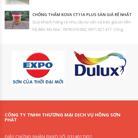
CHỐNG THẤM KOVA CT11A PLUS SÀN GIÁ RẺ NHẤT
Quý khách hàng có nhu cầu tư vấn và báo giá,xin liên
hệ đến: Ms Mai : 0978.019.062; 0911.927.477 Công
CÔNG TY TNHH THƯƠNG MẠI DỊCH VỤ HỒNG SƠN
PHÁT
GIẤY CHỨNG NHẬN ĐKKD SỐ: 0314017452