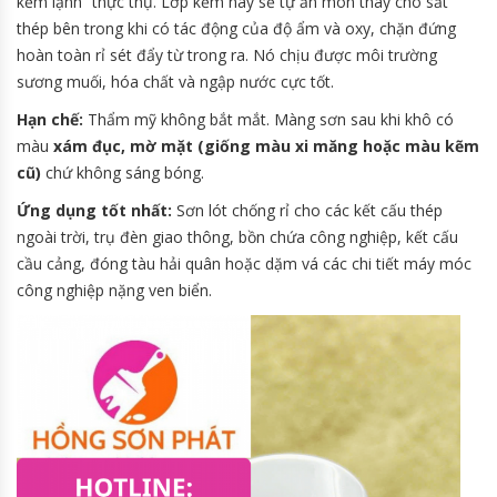
kẽm lạnh” thực thụ. Lớp kẽm này sẽ tự ăn mòn thay cho sắt
thép bên trong khi có tác động của độ ẩm và oxy, chặn đứng
hoàn toàn rỉ sét đẩy từ trong ra. Nó chịu được môi trường
sương muối, hóa chất và ngập nước cực tốt.
Hạn chế:
Thẩm mỹ không bắt mắt. Màng sơn sau khi khô có
màu
xám đục, mờ mặt (giống màu xi măng hoặc màu kẽm
cũ)
chứ không sáng bóng.
Ứng dụng tốt nhất:
Sơn lót chống rỉ cho các kết cấu thép
ngoài trời, trụ đèn giao thông, bồn chứa công nghiệp, kết cấu
cầu cảng, đóng tàu hải quân hoặc dặm vá các chi tiết máy móc
công nghiệp nặng ven biển.