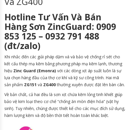
Và ZG400
Hotline Tư Vấn Và Bán
Hàng Sơn ZincGuard: 0909
853 125 – 0932 791 488
(đt/zalo)
Khi nhắc đến các giải pháp dặm vá và bảo vệ chống rỉ sét cho
kết cấu thép mạ kẽm bằng phương pháp mạ kẽm lạnh, thương
hiệu
Zinc Guard (Emonra)
với các dòng xịt áp suất luôn là sự
lựa chọn hàng đầu của thợ cơ khí và kỹ sư công trình. Hai mã
sản phẩm
ZG151
và
ZG400
thường xuyên được đặt lên bàn cân.
Về bản chất, cả hai đều là sơn xịt chứa kẽm lỏng tinh khiết giúp
bảo vệ kim loại theo cơ chế “chống ăn mòn điện hóa” (vật hy
sinh). Tuy nhiên, chúng được thiết kế cho các mục đích sử dụng,
hàm lượng kẽm và độ bền thời tiết hoàn toàn khác biệt.