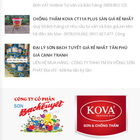
Đơn VAT Hotline Tư vấn và Bán hàng: 0909.853.125
CHỐNG THẤM KOVA CT11A PLUS SÀN GIÁ RẺ NHẤT
Quý khách hàng có nhu cầu tư vấn và báo giá,xin liên
hệ đến: Ms Mai : 0978.019.062; 0911.927.477 Công
ĐẠI LÝ SƠN BẠCH TUYẾT GIÁ RẺ NHẤT TÂN PHÚ
GIÁ CẠNH TRANH
LIÊN HỆ MUA HÀNG : CÔNG TY THHH TM DV HỒNG SƠN
PHÁT Địa chỉ : 438/6a tân kỳ tân