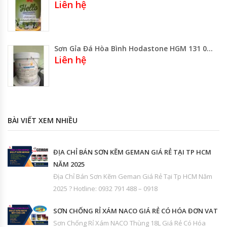
Liên hệ
Sơn Gỉa Đá Hòa Bình Hodastone HGM 131 022
Liên hệ
BÀI VIẾT XEM NHIỀU
ĐỊA CHỈ BÁN SƠN KẼM GEMAN GIÁ RẺ TẠI TP HCM
NĂM 2025
Địa Chỉ Bán Sơn Kẽm Geman Giá Rẻ Tại Tp HCM Năm
2025 ? Hotline: 0932 791 488 – 0918
SƠN CHỐNG RỈ XÁM NACO GIÁ RẺ CÓ HÓA ĐƠN VAT
Sơn Chống Rỉ Xám NACO Thùng 18L Giá Rẻ Có Hóa