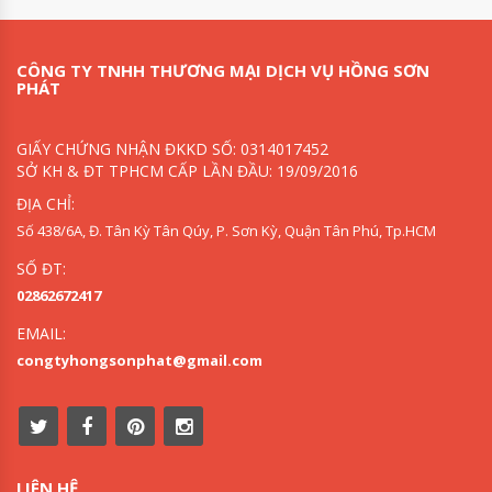
CÔNG TY TNHH THƯƠNG MẠI DỊCH VỤ HỒNG SƠN
PHÁT
GIẤY CHỨNG NHẬN ĐKKD SỐ: 0314017452
SỞ KH & ĐT TPHCM CẤP LẦN ĐẦU: 19/09/2016
ĐỊA CHỈ:
Số 438/6A, Đ. Tân Kỳ Tân Qúy, P. Sơn Kỳ, Quận Tân Phú, Tp.HCM
SỐ ĐT:
02862672417
EMAIL:
congtyhongsonphat@gmail.com
LIÊN HỆ