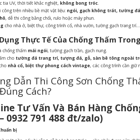
 tia UV, thời tiết khắc nghiệt,
không bong tróc
.
i công trên nhiều bề mặt vật liệu:
ngói, gạch không trát, tường đá
hô
, dễ thi công bằng chổi, rulo hoặc máy phun.
ng
cho nhà ở, biệt thự, công trình cổ, nhà vườn, tường gạch trang trí…
Dụng Thực Tế Của Chống Thấm Trong 
à chống thấm
mái ngói
, tường gạch trần, gạch nung.
hấm cho
tường đá trang trí, tượng đá, gỗ, sàn bê tông ngoài tr
 cho
nhà cổ, biệt thự phong cách vintage
, các công trình cần giữ
ng Dẫn Thi Công Sơn Chống Thấ
 Đúng Cách?
line Tư Vấn Và Bán Hàng Chốn
– 0932 791 488 đt/zalo)
Chuẩn bị