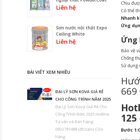
Chịu được
Liên hệ
Có thể th
Nhanh k
Ứng dụ
Sơn nước nội thất Expo
Ceiling White
Ứng 
Liên hệ
Bảo vệ v
Chống t
Sử dụng
BÀI VIẾT XEM NHIỀU
Hướ
669
ĐẠI LÝ SƠN KOVA GIÁ RẺ
CHO CÔNG TRÌNH NĂM 2025
Hot
Đại Lý Sơn Kova Giá Rẻ Cho
Công Trình Năm 2025 Hotline
125 
Tư vấn và Bán hàng:
0932791488 (đt/zalo)-Cửa
Bước 1:
hàng