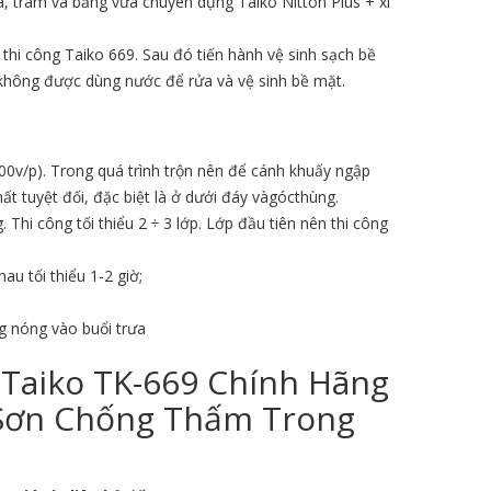
a, trám vá bằng vữa chuyên dụng Taiko Nitton Plus + xi
hi công Taiko 669. Sau đó tiến hành vệ sinh sạch bề
i không được dùng nước để rửa và vệ sinh bề mặt.
0v/p). Trong quá trình trộn nên để cánh khuấy ngập
t tuyệt đối, đặc biệt là ở dưới đáy vàgócthùng.
Thi công tối thiểu 2 ÷ 3 lớp. Lớp đầu tiên nên thi công
au tối thiểu 1-2 giờ;
ng nóng vào buổi trưa
 Taiko TK-669 Chính Hãng
?Sơn Chống Thấm Trong