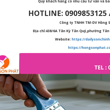
Quý khách hàng có nhu cầu tư vấn và báo 
HOTLINE: 0909853125 
Công ty TNHH TM-DV Hồng 
Địa chỉ:438/6A Tân Kỳ Tân Quý,phường Tân 
Website:
https://dailysonchin
https://hongsonphat.c