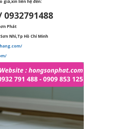
giá,xin liên hệ đến:
/ 0932791488
Sơn Phát
Sơn Nhì,Tp Hồ Chí Minh
hhang.com/
om/