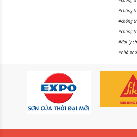
#chống t
#chống t
#chống t
#chống th
#đại lý c
#nhà phâ