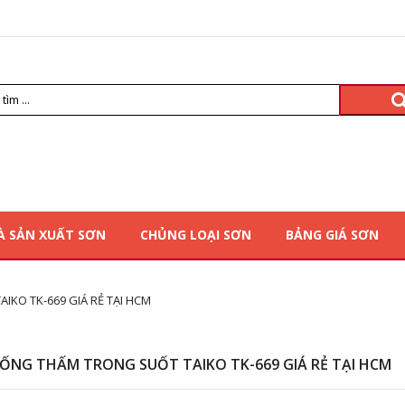
À SẢN XUẤT SƠN
CHỦNG LOẠI SƠN
BẢNG GIÁ SƠN
KO TK-669 GIÁ RẺ TẠI HCM
ỐNG THẤM TRONG SUỐT TAIKO TK-669 GIÁ RẺ TẠI HCM