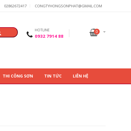
02862672417
CONGTYHONGSONPHAT@GMAIL.COM
HOTLINE
0
0932 7914 88
THI CÔNG SƠN
TIN TỨC
LIÊN HỆ