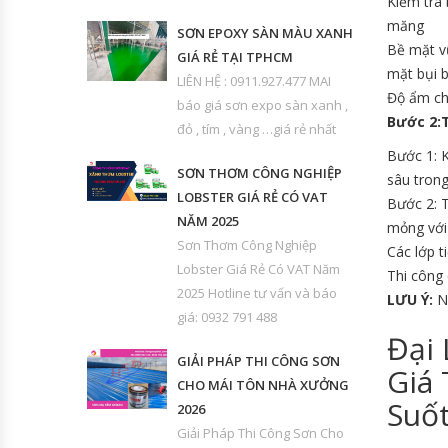
Kiểm tra 
măng
SƠN EPOXY SÀN MÀU XANH
Bề mặt v
GIÁ RẺ TẠI TPHCM
mặt bụi b
LIÊN HỆ : 0911.927.477 MAI
Độ ẩm ch
báo giá sơn expo sàn xanh ,
Bước 2:
đỏ , tím , vàng …giá rẻ nhất
Bước 1: 
SƠN THƠM CÔNG NGHIỆP
sâu trong
LOBSTER GIÁ RẺ CÓ VAT
Bước 2: T
NĂM 2025
mỏng với
Sơn Thơm Công Nghiệp
Các lớp t
Lobster Giá Rẻ Có VAT Năm
Thi công 
2025 Hotline tư vấn và báo
LƯU Ý:
Nê
giá: 0932 791 488
Đại
GIẢI PHÁP THI CÔNG SƠN
Giá
CHO MÁI TÔN NHÀ XƯỞNG
Suốt
2026
Giải Pháp Thi Công Sơn Cho