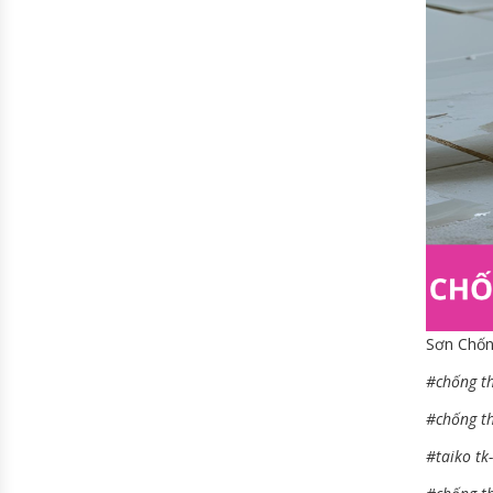
Sơn Chốn
#chống t
#chống t
#taiko tk