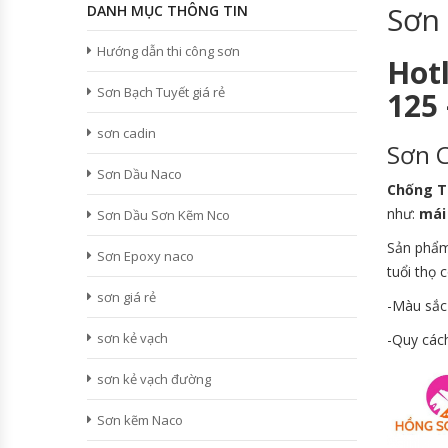
Sơn
DANH MỤC THÔNG TIN
Hướng dẫn thi công sơn
Hot
Sơn Bạch Tuyết giá rẻ
125 
sơn cadin
Sơn C
Sơn Dầu Naco
Chống T
như:
mái
Sơn Dầu Sơn Kẽm Nco
Sản phẩm
Sơn Epoxy naco
tuổi thọ 
sơn giá rẻ
-Màu sắc
sơn kẻ vạch
-Quy cách
sơn kẻ vạch đường
Sơn kẽm Naco