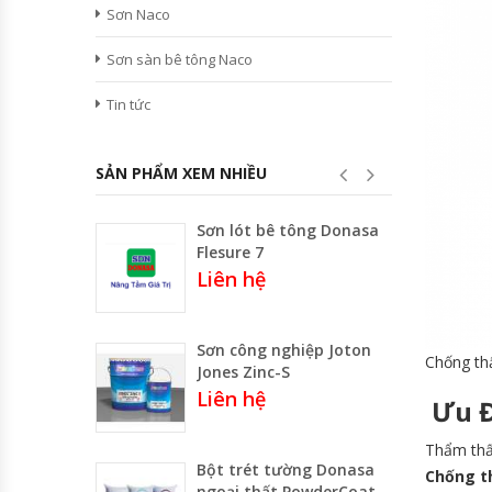
Sơn Naco
Sơn sàn bê tông Naco
Tin tức
SẢN PHẨM XEM NHIỀU
Sơn lót bê tông Donasa
Flesure 7
Liên hệ
Sơn công nghiệp Joton
Chống th
Jones Zinc-S
Liên hệ
Ưu Đ
Thẩm thấ
Bột trét tường Donasa
Chống t
ngoại thất PowderCoat