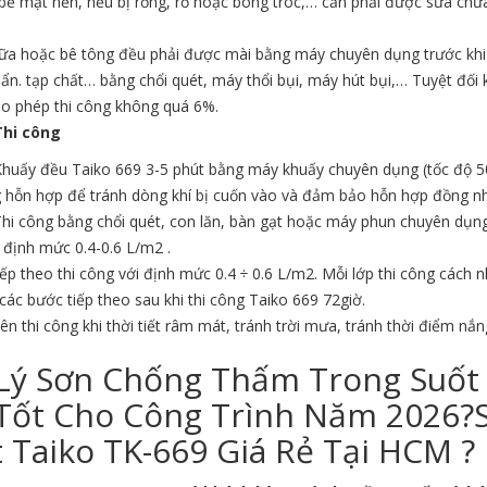
bề mặt nền, nếu bị rỗng, rỗ hoặc bong tróc,… cần phải được sửa chữ
ữa hoặc bê tông đều phải được mài bằng máy chuyên dụng trước khi t
ẩn. tạp chất… bằng chổi quét, máy thổi bụi, máy hút bụi,… Tuyệt đố
o phép thi công không quá 6%.
Thi công
Khuấy đều Taiko 669 3-5 phút bằng máy khuấy chuyên dụng (tốc độ 50
 hỗn hợp để tránh dòng khí bị cuốn vào và đảm bảo hỗn hợp đồng nhấ
hi công bằng chổi quét, con lăn, bàn gạt hoặc máy phun chuyên dụng. 
 định mức 0.4-0.6 L/m2 .
iếp theo thi công với định mức 0.4 ÷ 0.6 L/m2. Mỗi lớp thi công cách nh
các bước tiếp theo sau khi thi công Taiko 669 72giờ.
n thi công khi thời tiết râm mát, tránh trời mưa, tránh thời điểm nắ
 Lý Sơn Chống Thấm Trong Suốt
 Tốt Cho Công Trình Năm 2026
 Taiko TK-669 Giá Rẻ Tại HCM ?