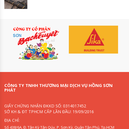
CÔNG TY TNHH THƯƠNG MẠI DỊCH VỤ HỒNG SƠN
PHÁT
GIẤY CHỨNG NHẬN ĐKKD SỐ: 0314017452
SỞ KH & ĐT TPHCM CẤP LẦN ĐẦU: 19/09/2016
ĐỊA CHỈ:
Số 438/6A, Đ. Tân Kỳ Tân Qúy, P. Sơn Kỳ, Quận Tân Phú, Tp.HCM