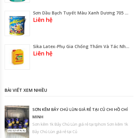
Sơn Dầu Bạch Tuyết Màu Xanh Dương 705 Lon 2.8kg -Lon 0.8kg Gía Rẻ Gía Sỉ
Liên hệ
Sika Latex-Phụ Gia Chống Thấm Và Tác Nhân Kết Nối
Liên hệ
BÀI VIẾT XEM NHIỀU
SƠN KẼM BẢY CHÚ LÙN GIÁ RẺ TẠI CỦ CHI HỒ CHÍ
MINH
Sơn kẽm 1k Bảy Chú Lùn giá rẻ tại tphcm Sơn kẽm 1k
Bảy Chú Lùn giá rẻ tại Củ