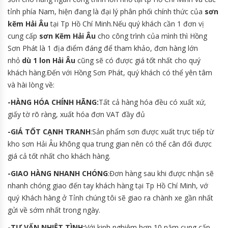
tỉnh phía Nam, hiện đang là đại lý phân phối chính thức của
sơn
kẽm Hải Âu
tại Tp Hồ Chí Minh.Nếu quý khách cần 1 đơn vị
cung cấp
sơn Kẽm Hải Âu
cho công trình của mình thì Hồng
Sơn Phát là 1 địa điểm đáng để tham khảo, đơn hàng lớn
nhỏ
dù 1 lon Hải Âu
cũng sẽ có được giá tốt nhất cho quý
khách hàng.Đến với Hồng Sơn Phát, quý khách có thể yên tâm
và hài lòng về:
-HÀNG HÓA CHÍNH HÃNG:
Tất cả hàng hóa đều có xuất xứ,
giấy tờ rõ ràng, xuất hóa đơn VAT đầy đủ
-GIÁ TỐT CẠNH TRANH
:Sản phẩm sơn được xuất trực tiếp từ
kho sơn Hải Âu không qua trung gian nên có thể cân đối được
giá cả tốt nhất cho khách hàng.
-GIAO HÀNG NHANH CHÓNG
:Đơn hàng sau khi được nhận sẽ
nhanh chóng giao đến tay khách hàng tại Tp Hồ Chí Minh, vớ
quý Khách hàng ở Tỉnh chúng tôi sẽ giao ra chành xe gần nhất
gửi về sớm nhất trong ngày.
-TƯ VẤN NHIỆT TÌNH:
Với kinh nghiệm hơn 10 năm cung cấp