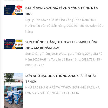
ĐẠI LÝ SƠN KOVA GIÁ RẺ CHO CÔNG TRÌNH NĂM
2025
Đại Lý Sơn Kova Giá Rẻ Cho Công Trình Năm 2025
Hotline Tư vấn và Bán hàng: 0932791488 (đt/zalo)-Cửa
hàng
SƠN CHỐNG THẤM JOTUN WATERGARD THÙNG
20KG GIÁ RẺ NĂM 2025
Sơn Chống Thấm Jotun Watergard Thùng 20Kg Giá Rẻ
Năm 2025 Hotline Tư vấn và Bán hàng: 0932.791.488 –
0918.34.2277
SƠN NHŨ BẠC LINA THÙNG 20 KG GIÁ RẺ NHẤT
TPHCM
NHŨ BẠC LINA GIÁ RẺ TẠI TPHCM SƠN NHŨ BẠC LINA
LON 5 KG GIÁ TỐT NHẤT ĐỊA CHỈ MUA