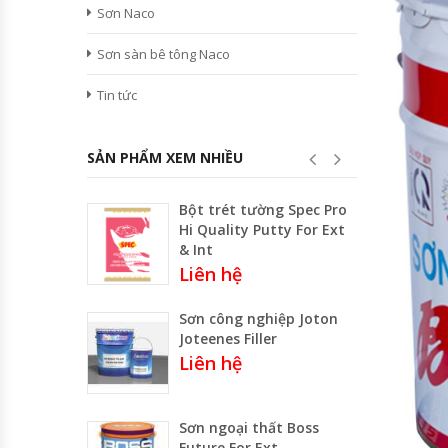
Sơn Naco
Sơn sàn bê tông Naco
Tin tức
SẢN PHẨM XEM NHIỀU
Bột trét tường Spec Pro
Hi Quality Putty For Ext
& Int
Liên hệ
Sơn công nghiệp Joton
Joteenes Filler
Liên hệ
Sơn ngoại thất Boss
Future For Ext