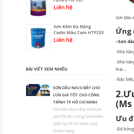
Liên hệ
Sơn Dầu 
Sơn Kẽm Đa Năng
Ứng 
Cadin Màu Cam HTP233
Liên hệ
–
Sơn dầ
-Khả năng
-Khả năng
BÀI VIẾT XEM NHIỀU
loại….
-Đặc biệt
SƠN DẦU NACO BẢY CHÚ
2.Ư
LÙN GIÁ TỐT CHO CÔNG
(Ms
TRÌNH TP HỒ CHÍ MINH
Sơn Dầu Naco Bảy Chú Lùn
Ưu đ
Giá Tốt Cho Công Trình Năm
2025 Tp Hồ Chí Minh Quý
-Độ bóng 
khách hàng