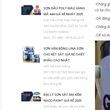
-Chống gỉ
SƠN DẦU POLY MÀU VÀNG
có lợi ch
MÃ 444 GIÁ RẺ NHẤT 2025
-Dễ dàng 
Sơn Dầu Poly Màu Vàng Mã
444 Giá Rẻ Nhất 2025 tại Tp Hồ
-Chống ẩ
Chí Minh! Hotline:
-Dễ sử dụ
0932.791.488 – 0918.34.2277
SƠN VÂN BÔNG LINA SƠN
CHO KÉT SẮT GIÁ RẺ CHIẾT
KHẤU CAO NHẤT
Liên hệ mua hàng :
0911.927.477 MS MAI báo giá
tư vấn miễn phí Sơn vân bông
lina dùng để
ĐẠI LÝ SƠN SẮT MẠ KẼM
NACO PAINT GIÁ RẺ 2025
Giới thiệu về sơn sắt mạ kẽm