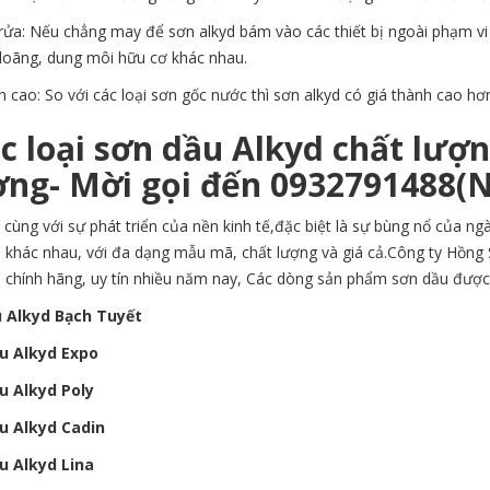
rửa: Nếu chẳng may để sơn alkyd bám vào các thiết bị ngoài phạm vi
 loãng, dung môi hữu cơ khác nhau.
h cao: So với các loại sơn gốc nước thì sơn alkyd có giá thành cao hơ
c loại sơn dầu Alkyd chất lượn
ờng- Mời gọi đến 0932791488(
cùng với sự phát triển của nền kinh tế,đặc biệt là sự bùng nổ của ngà
d khác nhau, với đa dạng mẫu mã, chất lượng và giá cả.Công ty Hồng
d chính hãng, uy tín nhiều năm nay, Các dòng sản phẩm sơn dầu được
u Alkyd Bạch Tuyết
u Alkyd Expo
u Alkyd Poly
u Alkyd Cadin
u Alkyd Lina