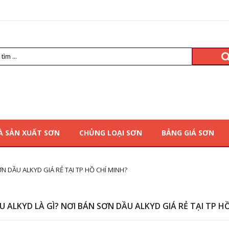
À SẢN XUẤT SƠN
CHỦNG LOẠI SƠN
BẢNG GIÁ SƠN
N DẦU ALKYD GIÁ RẺ TẠI TP HỒ CHÍ MINH?
 ALKYD LÀ GÌ? NƠI BÁN SƠN DẦU ALKYD GIÁ RẺ TẠI TP H