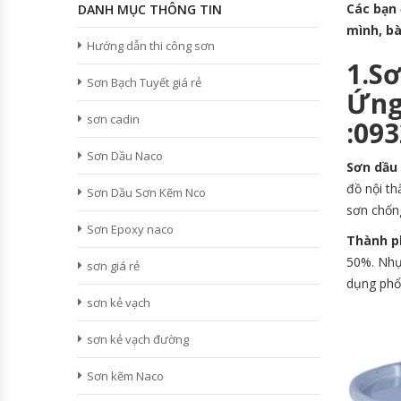
Các bạn 
DANH MỤC THÔNG TIN
mình, bà
Hướng dẫn thi công sơn
1.S
Sơn Bạch Tuyết giá rẻ
Ứng
sơn cadin
:09
Sơn Dầu Naco
Sơn dầu
đồ nội thấ
Sơn Dầu Sơn Kẽm Nco
sơn chống
Sơn Epoxy naco
Thành p
50%. Nhựa
sơn giá rẻ
dụng phổ 
sơn kẻ vạch
sơn kẻ vạch đường
Sơn kẽm Naco