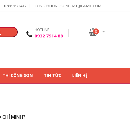
02862672417
CONGTYHONGSONPHAT@GMAIL.COM
HOTLINE
0
0932 7914 88
THI CÔNG SƠN
TIN TỨC
LIÊN HỆ
Ồ CHÍ MINH?