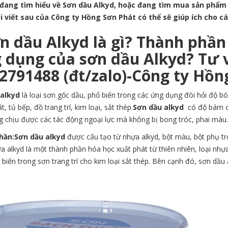
đang tìm hiểu về Sơn dầu Alkyd, hoặc đang tìm mua sản phẩm 
i viết sau của Công ty Hồng Sơn Phát có thể sẽ giúp ích cho cá
ơn dầu Alkyd là gì? Thành phần
 dụng của sơn dầu Alkyd? Tư v
32791488 (đt/zalo)-Công ty Hồn
 alkyd
là loại sơn gốc dầu, phổ biến trong các ứng dụng đòi hỏi độ b
t, tủ bếp, đồ trang trí, kim loại, sắt thép.
Sơn dầu alkyd
có độ bám dí
 chịu được các tác động ngoại lực mà không bị bong tróc, phai màu.
hần
:Sơn dầu alkyd
được cấu tạo từ nhựa alkyd, bột màu, bột phụ tr
 alkyd là một thành phần hóa học xuất phát từ thiên nhiên, loại nhựa 
biến trong sơn trang trí cho kim loại sắt thép. Bên cạnh đó, sơn dầu