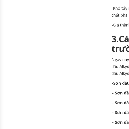
-Khó tẩy 
chất pha
-Giá thàn
3.Cá
trư
Ngày nay 
dầu Alky
dầu Alky
-Sơn dầ
– Sơn dầ
– Sơn dầ
– Sơn dầ
– Sơn dầ