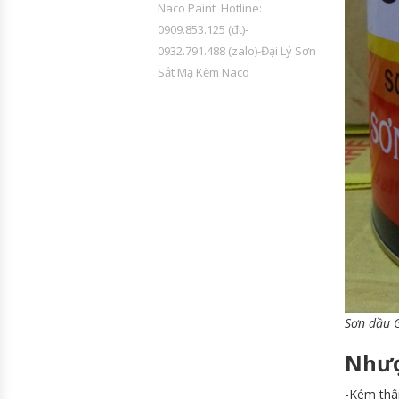
Naco Paint Hotline:
0909.853.125 (đt)-
0932.791.488 (zalo)-Đại Lý Sơn
Sắt Mạ Kẽm Naco
Sơn dầu 
Nhượ
-Kém thân