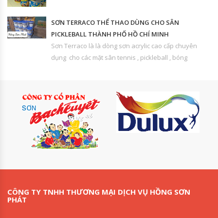
SƠN TERRACO THỂ THAO DÙNG CHO SÂN
PICKLEBALL THÀNH PHỐ HỒ CHÍ MINH
Sơn Terraco là là dòng sơn acrylic cao cấp chuyên
dụng cho các mặt sân tennis , pickleball , bóng
CÔNG TY TNHH THƯƠNG MẠI DỊCH VỤ HỒNG SƠN
PHÁT