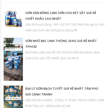
SƠN VÂN BÔNG LINA SƠN CHO KÉT SẮT GIÁ RẺ
CHIẾT KHẤU CAO NHẤT
Liên hệ mua hàng : 0911.927.477 MS MAI báo giá tư vấn
miễn phí Sơn vân bông lina dùng để
SƠN NHŨ BẠC LINA THÙNG 20 KG GIÁ RẺ NHẤT
TPHCM
NHŨ BẠC LINA GIÁ RẺ TẠI TPHCM SƠN NHŨ BẠC LINA
LON 5 KG GIÁ TỐT NHẤT ĐỊA CHỈ MUA
ĐẠI LÝ SƠN BẠCH TUYẾT GIÁ RẺ NHẤT TÂN PHÚ
GIÁ CẠNH TRANH
LIÊN HỆ MUA HÀNG : CÔNG TY THHH TM DV HỒNG SƠN
PHÁT Địa chỉ : 438/6a tân kỳ tân