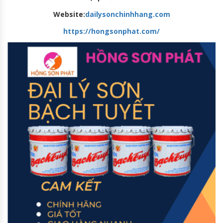
Website:
dailysonchinhhang.com
https://hongsonphat.com/