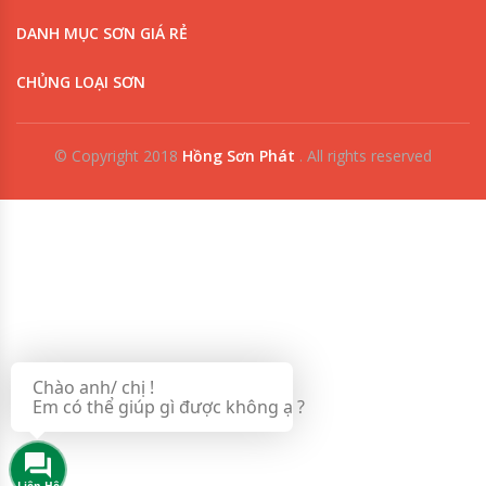
DANH MỤC SƠN GIÁ RẺ
CHỦNG LOẠI SƠN
© Copyright 2018
Hồng Sơn Phát
.
All rights reserved
0909853125
0918342277
Chào anh/ chị !
Em có thể giúp gì được không ạ ?