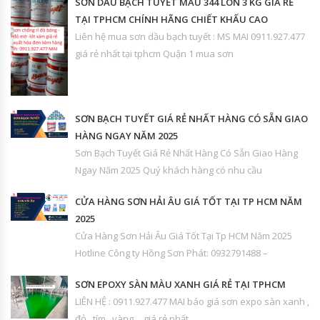
SƠN DẦU BẠCH TUYẾT MÀU 344 LON 3 KG GIÁ RẺ
TẠI TPHCM CHÍNH HÃNG CHIẾT KHẤU CAO
Liên hệ mua sơn dầu bạch tuyết : MS MAI 0911.927.477
giá rẻ nhất tại tphcm Quận 1 mua sơn
SƠN BẠCH TUYẾT GIÁ RẺ NHẤT HÀNG CÓ SẴN GIAO
HÀNG NGAY NĂM 2025
Sơn Bạch Tuyết Giá Rẻ Nhất Hàng Có Sẵn Giao Hàng
Ngay Năm 2025 Quý khách hàng có nhu cầu
CỬA HÀNG SƠN HẢI ÂU GIÁ TỐT TẠI TP HCM NĂM
2025
Cửa Hàng Sơn Hải Âu Giá Tốt Tại Tp HCM Năm 2025
Hotline Công ty Hồng Sơn Phát: 0932791488 –
SƠN EPOXY SÀN MÀU XANH GIÁ RẺ TẠI TPHCM
LIÊN HỆ : 0911.927.477 MAI báo giá sơn expo sàn xanh ,
đỏ , tím , vàng …giá rẻ nhất