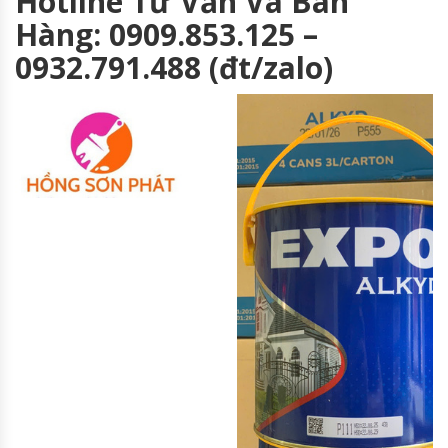
Hotline Tư Vấn Và Bán
Hàng: 0909.853.125 –
0932.791.488 (đt/zalo)