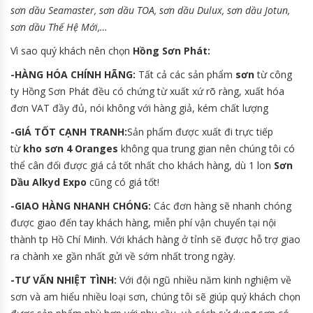
sơn dầu Seamaster, sơn dầu TOA, sơn dầu Dulux, sơn dầu Jotun,
sơn dầu Thế Hệ Mới,…
Vì sao quý khách nên chọn
Hồng Sơn Phát:
-HÀNG HÓA CHÍNH HÃNG:
Tất cả các sản phẩm
sơn
từ công
ty Hồng Sơn Phát đều có chứng từ xuất xứ rõ ràng, xuất hóa
đơn VAT đầy đủ, nói không với hàng giả, kém chất lượng
-GIÁ TỐT CẠNH TRANH:
Sản phẩm được xuất đi trực tiếp
từ
kho sơn 4 Oranges
không qua trung gian nên chúng tôi có
thể cân đối được giá cả tốt nhất cho khách hàng, dù 1 lon
Sơn
Dầu Alkyd Expo
cũng có giá tốt!
-GIAO HÀNG NHANH CHÓNG:
Các đơn hàng sẽ nhanh chóng
được giao đến tay khách hàng, miễn phí vận chuyển tại nội
thành tp Hồ Chí Minh. Với khách hàng ở tỉnh sẽ được hỗ trợ giao
ra chành xe gần nhất gửi về sớm nhất trong ngày.
-TƯ VẤN NHIỆT TÌNH:
Với đội ngũ nhiều năm kinh nghiệm về
sơn và am hiểu nhiều loại sơn, chúng tôi sẽ giúp quý khách chọn