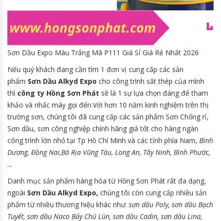
Sơn Dầu Expo Màu Trắng Mã P111 Giá Sỉ Giá Rẻ Nhất 2026
Nếu quý khách đang cần tìm 1 đơn vị cung cấp các sản
phẩm
Sơn Dầu Alkyd Expo
cho công trình sắt thép của mình
thì
công ty Hồng Sơn Phát
sẽ là 1 sự lựa chọn đáng để tham
khảo và nhấc máy gọi đến.Với hơn 10 năm kinh nghiệm trên thị
trường sơn, chúng tôi đã cung cấp các sản phẩm Sơn Chống rỉ,
Sơn dầu, sơn công nghiệp chính hãng giá tốt cho hàng ngàn
công trình lớn nhỏ tại Tp Hồ Chí Minh và các tỉnh phía Nam,
Bình
Dương, Đồng Nai,Bà Rịa Vũng Tàu, Long An, Tây Ninh, Bình Phước,
…
Danh mục sản phẩm hàng hóa từ Hồng Sơn Phát rất đa dạng,
ngoài
Sơn Dầu Alkyd Expo
,
chúng tôi còn cung cấp nhiều sản
phẩm từ nhiều thương hiệu khác như:
sơn dầu Poly, sơn dầu Bạch
Tuyết, sơn dầu Naco Bảy Chú Lùn, sơn dầu Cadin, sơn dầu Lina,