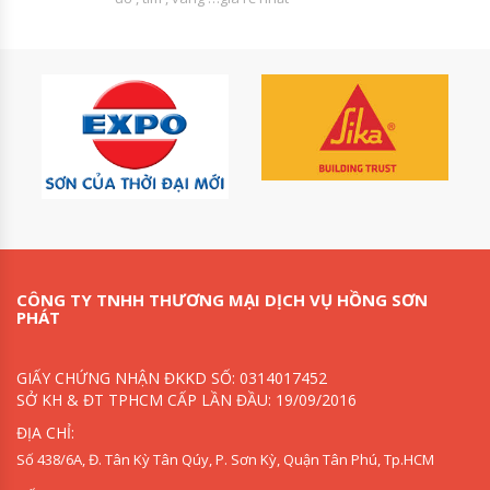
CÔNG TY TNHH THƯƠNG MẠI DỊCH VỤ HỒNG SƠN
PHÁT
GIẤY CHỨNG NHẬN ĐKKD SỐ: 0314017452
SỞ KH & ĐT TPHCM CẤP LẦN ĐẦU: 19/09/2016
ĐỊA CHỈ:
Số 438/6A, Đ. Tân Kỳ Tân Qúy, P. Sơn Kỳ, Quận Tân Phú, Tp.HCM