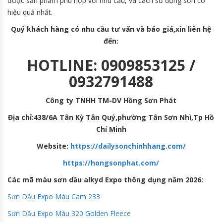
được sản phẩm phù hợp với nhu cầu, và cách sử dụng sơn có
hiệu quả nhất.
Quý khách hàng có nhu cầu tư vấn và báo giá,xin liên hệ
đến:
HOTLINE: 0909853125 /
0932791488
Công ty TNHH TM-DV Hồng Sơn Phát
Địa chỉ:438/6A Tân Kỳ Tân Quý,phường Tân Sơn Nhì,Tp Hồ
Chí Minh
Website:
https://dailysonchinhhang.com/
https://hongsonphat.com/
Các mã màu sơn dầu alkyd Expo thông dụng năm 2026:
Sơn Dầu Expo Màu Cam
233
Sơn Dầu Expo Màu 320 Golden Fleece