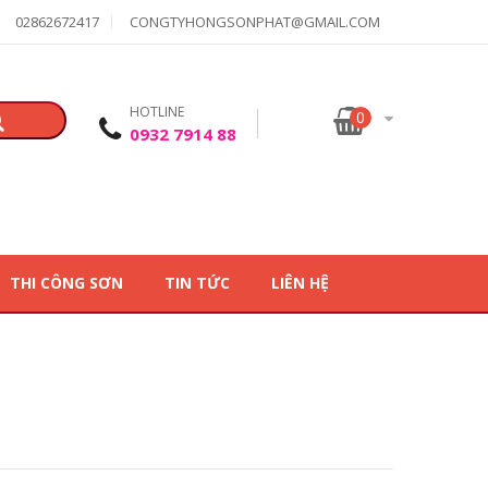
02862672417
CONGTYHONGSONPHAT@GMAIL.COM
HOTLINE
0
0932 7914 88
THI CÔNG SƠN
TIN TỨC
LIÊN HỆ