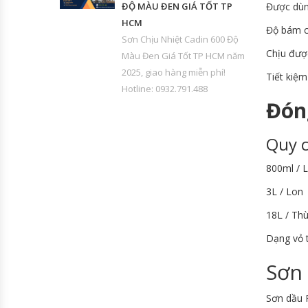
ĐỘ MÀU ĐEN GIÁ TỐT TP
Được dùn
HCM
Độ bám củ
Sơn Chịu Nhiệt Cadin 600 Độ
Chịu được
Màu Đen Giá Tốt TP HCM năm
2025, giao hàng miễn phí!
Tiết kiệm
Hotline: 0932.791.488
Đón
Quy c
800ml / 
3L / Lon
18L / Th
Dạng vỏ t
Sơn
Sơn dầu 