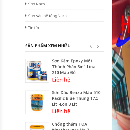
Sơn Naco
Sơn sàn bê tông Naco
Tin tức
SẢN PHẨM XEM NHIỀU
Sơn Kẽm Epoxy Một
Thành Phần 3in1 Lina
210 Màu Đỏ
Liên hệ
Sơn Dầu Benzo Màu 510
Pacific Blue Thùng 17.5
Lít -Lon 3 Lít
Liên hệ
Chống thấm TOA
Weatherkote No.3