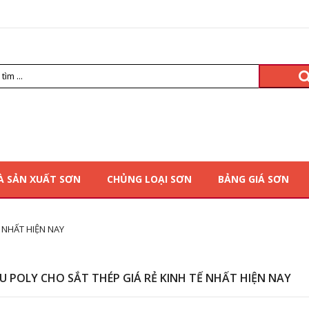
À SẢN XUẤT SƠN
CHỦNG LOẠI SƠN
BẢNG GIÁ SƠN
 NHẤT HIỆN NAY
U POLY CHO SẮT THÉP GIÁ RẺ KINH TẾ NHẤT HIỆN NAY