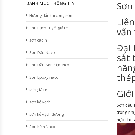
Sơn 
DANH MỤC THÔNG TIN
Hướng dẫn thi công sơn
Liên
Sơn Bạch Tuyết giá rẻ
vấn 
sơn cadin
Đại 
Sơn Dầu Naco
sắt 
hãng
Sơn Dầu Sơn Kẽm Nco
thép
Sơn Epoxy naco
sơn giá rẻ
Giới
sơn kẻ vạch
Sơn dầu 
trong nhự
sơn kẻ vạch đường
hợp cho v
Sơn kẽm Naco