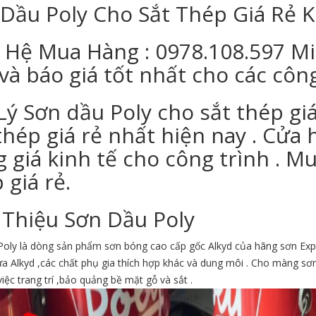
Dầu Poly Cho Sắt Thép Giá Rẻ 
 Hệ Mua Hàng : 0978.108.597 M
và báo giá tốt nhất cho các côn
Lý Sơn dầu Poly cho sắt thép gi
thép giá rẻ nhất hiện nay . Cửa
 giá kinh tế cho công trình . M
 giá rẻ.
 Thiệu Sơn Dầu Poly
Poly là dòng sản phẩm sơn bóng cao cấp gốc Alkyd của hãng sơn Ex
a Alkyd ,các chất phụ gia thích hợp khác và dung môi . Cho màng sơ
iệc trang trí ,bảo quảng bề mặt gỗ và sắt .