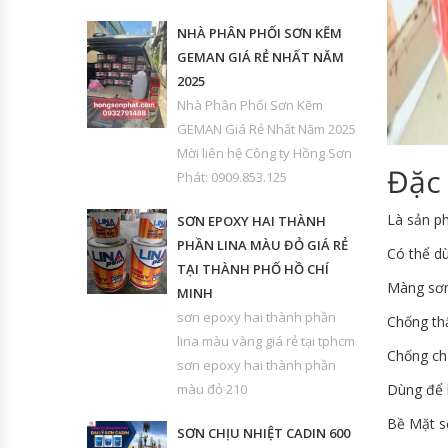
NHÀ PHÂN PHỐI SƠN KẼM
GEMAN GIÁ RẺ NHẤT NĂM
2025
Nhà Phân Phối Sơn Kẽm
GEMAN Giá Rẻ Nhất Năm 2025
Mời liên hệ Công ty Hồng Sơn
Đặc 
Phát: 0909.853.125
Là sản p
SƠN EPOXY HAI THÀNH
PHẦN LINA MÀU ĐỎ GIÁ RẺ
Có thể dù
TẠI THÀNH PHỐ HỒ CHÍ
Màng sơn
MINH
sơn epoxy hai thành phần
Chống th
lina màu vàng giá rẻ tại tphcm
Chống ch
sơn epoxy hai thành phần
màu đỏ 210
Dùng để 
Bề Mặt s
SƠN CHỊU NHIỆT CADIN 600