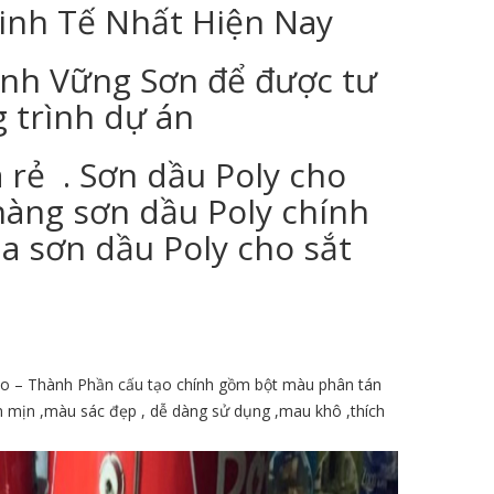
Kinh Tế Nhất Hiện Nay
inh Vững Sơn để được tư
g trình dự án
á rẻ . Sơn dầu Poly cho
 hàng sơn dầu Poly chính
ua sơn dầu Poly cho sắt
po – Thành Phần cấu tạo chính gồm bột màu phân tán
n mịn ,màu sác đẹp , dễ dàng sử dụng ,mau khô ,thích