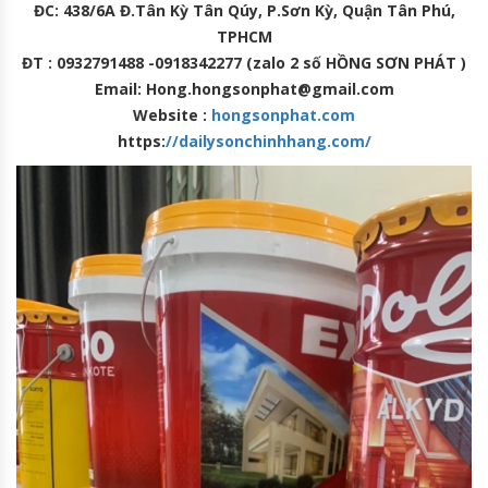
ĐC: 438/6A Đ.Tân Kỳ Tân Qúy, P.Sơn Kỳ, Quận Tân Phú,
TPHCM
ĐT : 0932791488 -0918342277 (zalo 2 số HỒNG SƠN PHÁT )
Email: Hong.hongsonphat@gmail.com
Website :
hongsonphat.com
https:
//dailysonchinhhang.com/