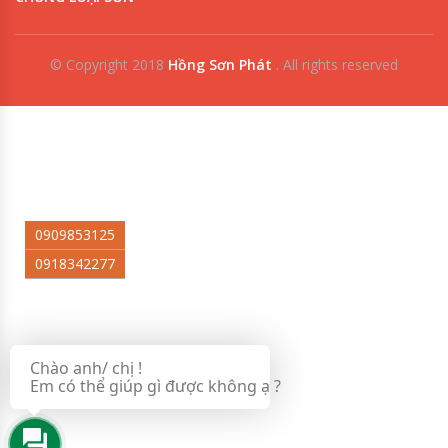
© Copyright 2018
Hồng Sơn Phát
.
All rights reserved
0909853125
0918342277
Chào anh/ chị !
Em có thể giúp gì được không ạ ?