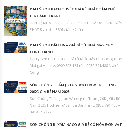
ĐẠI LÝ SƠN BẠCH TUYẾT GIÁ RẺ NHẤT TÂN PHÚ
GIÁ CẠNH TRANH
LIÊN HỆ MUA HÀNG : CÔNG TY THHH TM DV HỒNG SƠN
PHÁT Địa chỉ : 438/6a tân kỳ tân
ĐẠI LÝ SƠN DẦU LINA GIÁ SỈ TỪ NHÀ MÁY CHO
CÔNG TRÌNH
Đại Lý Sơn Dầu Lina Giá Sỉ Từ Nhà Máy Cho Công Trình
Mời gọi Hotline: 0909.853.125 (đt)- 0932.791.488 (zalo)-
Công
SƠN CHỐNG THẤM JOTUN WATERGARD THÙNG
20KG GIÁ RẺ NĂM 2025
Sơn Chống Thấm Jotun Watergard Thùng 20Kg Giá Rẻ
Năm 2025 Hotline Tư vấn và Bán hàng: 0932.791.488 –
0918.34.2277
SƠN CHỐNG RỈ XÁM NACO GIÁ RẺ CÓ HÓA ĐƠN VAT