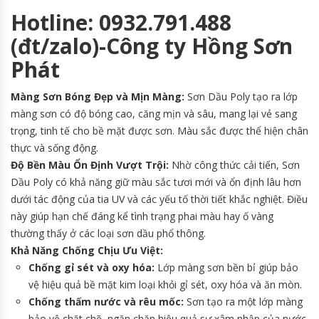
Hotline: 0932.791.488
(đt/zalo)-Công ty Hồng Sơn
Phát
Màng Sơn Bóng Đẹp và Mịn Màng:
Sơn Dầu Poly tạo ra lớp
màng sơn có độ bóng cao, căng mịn và sâu, mang lại vẻ sang
trọng, tinh tế cho bề mặt được sơn. Màu sắc được thể hiện chân
thực và sống động.
Độ Bền Màu Ổn Định Vượt Trội:
Nhờ công thức cải tiến, Sơn
Dầu Poly có khả năng giữ màu sắc tươi mới và ổn định lâu hơn
dưới tác động của tia UV và các yếu tố thời tiết khắc nghiệt. Điều
này giúp hạn chế đáng kể tình trạng phai màu hay ố vàng
thường thấy ở các loại sơn dầu phổ thông.
Khả Năng Chống Chịu Ưu Việt:
Chống gỉ sét và oxy hóa:
Lớp màng sơn bền bỉ giúp bảo
vệ hiệu quả bề mặt kim loại khỏi gỉ sét, oxy hóa và ăn mòn.
Chống thấm nước và rêu mốc:
Sơn tạo ra một lớp màng
bảo vệ chặt chẽ, ngăn chặn hiệu quả sự xâm nhập của nước