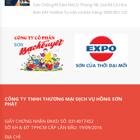
Sơn Chống Rỉ Xám NACO Thùng 18L Giá Rẻ Có Hóa
Đơn VAT Hotline Tư vấn và Bán hàng: 0909.853.125
CÔNG TY TNHH THƯƠNG MẠI DỊCH VỤ HỒNG SƠN
PHÁT
GIẤY CHỨNG NHẬN ĐKKD SỐ: 0314017452
SỞ KH & ĐT TPHCM CẤP LẦN ĐẦU: 19/09/2016
ĐỊA CHỈ: