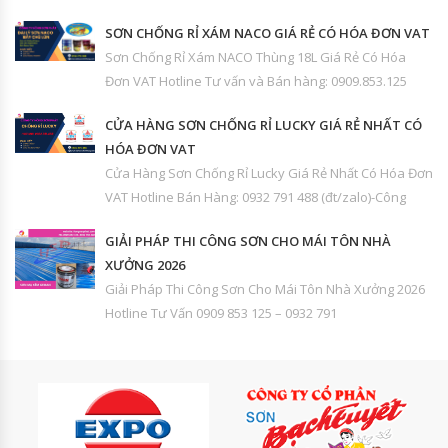
SƠN CHỐNG RỈ XÁM NACO GIÁ RẺ CÓ HÓA ĐƠN VAT
Sơn Chống Rỉ Xám NACO Thùng 18L Giá Rẻ Có Hóa
Đơn VAT Hotline Tư vấn và Bán hàng: 0909.853.125
CỬA HÀNG SƠN CHỐNG RỈ LUCKY GIÁ RẺ NHẤT CÓ
HÓA ĐƠN VAT
Cửa Hàng Sơn Chống Rỉ Lucky Giá Rẻ Nhất Có Hóa Đơn
VAT Hotline Bán Hàng: 0932 791 488 (đt/zalo)-Công
GIẢI PHÁP THI CÔNG SƠN CHO MÁI TÔN NHÀ
XƯỞNG 2026
Giải Pháp Thi Công Sơn Cho Mái Tôn Nhà Xưởng 2026
Hotline Tư Vấn 0909 853 125 – 0932 791