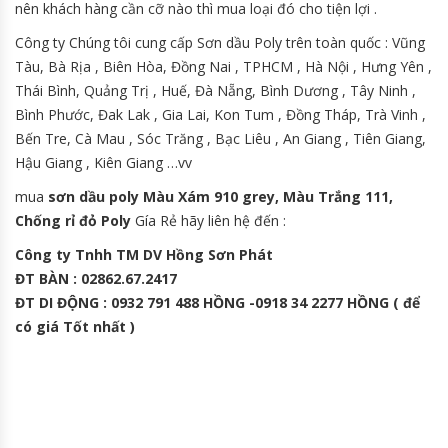
nên khách hàng cần cỡ nào thì mua loại đó cho tiện lợi .
Công ty Chúng tôi cung cấp Sơn dầu Poly trên toàn quốc : Vũng
Tàu, Bà Rịa , Biên Hòa, Đồng Nai , TPHCM , Hà Nội , Hưng Yên ,
Thái Bình, Quảng Trị , Huế, Đà Nẵng, Bình Dương , Tây Ninh ,
Bình Phước, Đak Lak , Gia Lai, Kon Tum , Đồng Tháp, Trà Vinh ,
Bến Tre, Cà Mau , Sóc Trăng , Bạc Liêu , An Giang , Tiên Giang,
Hậu Giang , Kiên Giang …vv
mua
sơn dầu poly Màu Xám 910 grey, Màu Trắng 111,
Chống rỉ đỏ Poly
Gía Rẻ hãy liên hệ đến :
Công ty Tnhh TM DV Hồng Sơn Phát
ĐT BÀN : 02862.67.2417
ĐT DI ĐỘNG : 0932 791 488 HỒNG -0918 34 2277 HỒNG ( để
có giá Tốt nhất )