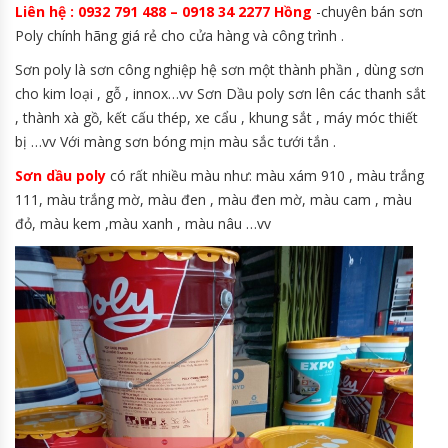
Liên hệ : 0932 791 488 – 0918 34 2277 Hồng
-chuyên bán sơn
Poly chính hãng giá rẻ cho cửa hàng và công trình .
Sơn poly là sơn công nghiệp hệ sơn một thành phần , dùng sơn
cho kim loại , gỗ , innox…vv Sơn Dầu poly sơn lên các thanh sắt
, thành xà gồ, kết cấu thép, xe cẩu , khung sắt , máy móc thiết
bị …vv Với màng sơn bóng mịn màu sắc tưới tắn .
Sơn dầu poly
có rất nhiều màu như: màu xám 910 , màu trắng
111, màu trắng mờ, màu đen , màu đen mờ, màu cam , màu
đỏ, màu kem ,màu xanh , màu nâu …vv