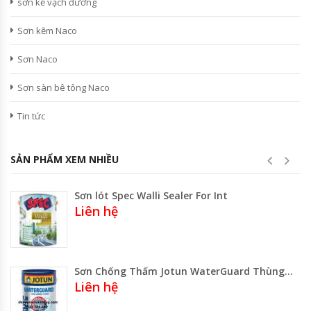
sơn kẻ vạch đường
Sơn kẽm Naco
Sơn Naco
Sơn sàn bê tông Naco
Tin tức
SẢN PHẨM XEM NHIỀU
Sơn lót Spec Walli Sealer For Int
Liên hệ
Sơn Chống Thấm Jotun WaterGuard Thùng 20kg Màu Vàng
Liên hệ