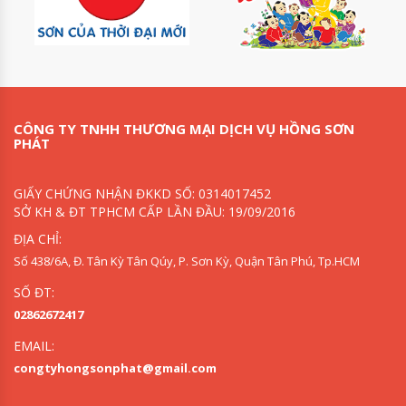
CÔNG TY TNHH THƯƠNG MẠI DỊCH VỤ HỒNG SƠN
PHÁT
GIẤY CHỨNG NHẬN ĐKKD SỐ: 0314017452
SỞ KH & ĐT TPHCM CẤP LẦN ĐẦU: 19/09/2016
ĐỊA CHỈ:
Số 438/6A, Đ. Tân Kỳ Tân Qúy, P. Sơn Kỳ, Quận Tân Phú, Tp.HCM
SỐ ĐT:
02862672417
EMAIL:
congtyhongsonphat@gmail.com