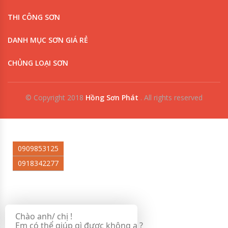
THI CÔNG SƠN
DANH MỤC SƠN GIÁ RẺ
CHỦNG LOẠI SƠN
© Copyright 2018
Hồng Sơn Phát
.
All rights reserved
0909853125
0918342277
Chào anh/ chị !
Em có thể giúp gì được không ạ ?