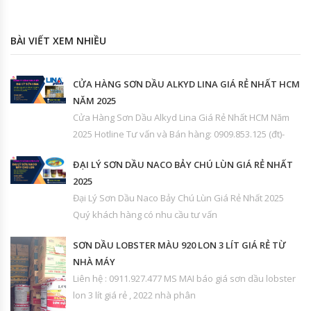
BÀI VIẾT XEM NHIỀU
CỬA HÀNG SƠN DẦU ALKYD LINA GIÁ RẺ NHẤT HCM
NĂM 2025
Cửa Hàng Sơn Dầu Alkyd Lina Giá Rẻ Nhất HCM Năm
2025 Hotline Tư vấn và Bán hàng: 0909.853.125 (đt)-
ĐẠI LÝ SƠN DẦU NACO BẢY CHÚ LÙN GIÁ RẺ NHẤT
2025
Đại Lý Sơn Dầu Naco Bảy Chú Lùn Giá Rẻ Nhất 2025
Quý khách hàng có nhu cầu tư vấn
SƠN DẦU LOBSTER MÀU 920 LON 3 LÍT GIÁ RẺ TỪ
NHÀ MÁY
Liên hệ : 0911.927.477 MS MAI báo giá sơn dầu lobster
lon 3 lít giá rẻ , 2022 nhà phân