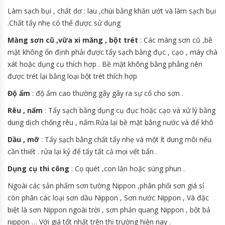
Làm sạch bụi , chất dơ : lau ,chùi bằng khăn ướt và làm sạch bụi
.Chất tẩy nhẹ có thể được sử dụng
Màng sơn cũ ,vữa xi măng , bột trét
: Các màng sơn cũ ,bề
mặt không ổn định phải được tẩy sạch bằng đục , cạo , máy chà
xát hoặc dụng cụ thích hợp . Bề mặt không bằng phẳng nên
được trét lại bằng loại bột trét thích hợp
Độ ẩm
: độ ẩm cao thường gây gây ra sự cố cho sơn .
Rêu , nấm
: Tẩy sạch bằng dụng cụ đục hoặc cạo và xử lý bằng
dung dịch chống rêu , nấm.Rửa lại bề mặt bằng nước và để khô
Dầu , mỡ
: Tẩy sạch bằng chất tẩy nhẹ và một ít dung môi nếu
cần thiết . rửa lại kỷ để tẩy tất cả mọi vết bẩn .
Dụng cụ thi công
: Cọ quét ,con lăn hoặc súng phun .
Ngoài các sản phẩm sơn tường Nippon ,phân phối sơn giá sỉ
còn phân các loại sơn dầu Nippon , Sơn nước Nippon , Và đặc
biệt là sơn Nippon ngoài trời , sơn phản quang Nippon , bột bả
nippon … Với giá tốt nhất trên thị trường hiện nay .