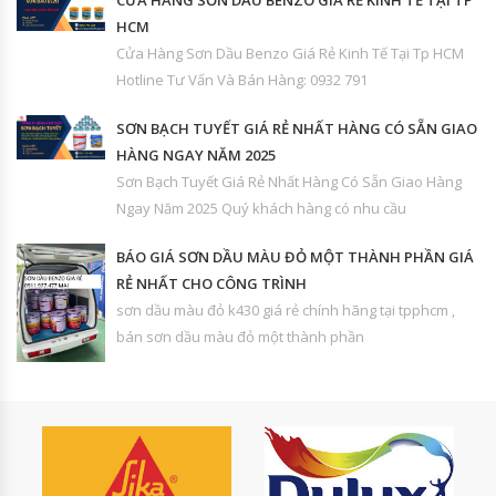
CỬA HÀNG SƠN DẦU BENZO GIÁ RẺ KINH TẾ TẠI TP
HCM
Cửa Hàng Sơn Dầu Benzo Giá Rẻ Kinh Tế Tại Tp HCM
Hotline Tư Vấn Và Bán Hàng: 0932 791
SƠN BẠCH TUYẾT GIÁ RẺ NHẤT HÀNG CÓ SẴN GIAO
HÀNG NGAY NĂM 2025
Sơn Bạch Tuyết Giá Rẻ Nhất Hàng Có Sẵn Giao Hàng
Ngay Năm 2025 Quý khách hàng có nhu cầu
BÁO GIÁ SƠN DẦU MÀU ĐỎ MỘT THÀNH PHẦN GIÁ
RẺ NHẤT CHO CÔNG TRÌNH
sơn dầu màu đỏ k430 giá rẻ chính hãng tại tpphcm ,
bán sơn dầu màu đỏ một thành phần