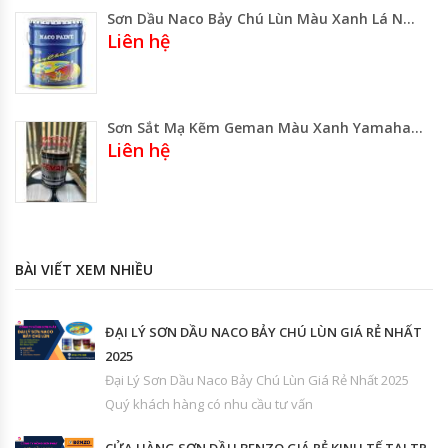
Sơn Dầu Naco Bảy Chú Lùn Màu Xanh Lá NC 617
Liên hệ
Sơn Sắt Mạ Kẽm Geman Màu Xanh Yamaha Lợt 7140Z
Liên hệ
BÀI VIẾT XEM NHIỀU
ĐẠI LÝ SƠN DẦU NACO BẢY CHÚ LÙN GIÁ RẺ NHẤT
2025
Đại Lý Sơn Dầu Naco Bảy Chú Lùn Giá Rẻ Nhất 2025
Quý khách hàng có nhu cầu tư vấn