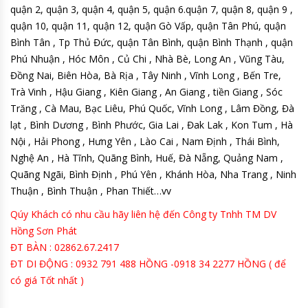
quận 2, quận 3, quận 4, quận 5, quận 6.quận 7, quận 8, quận 9 ,
quận 10, quận 11, quận 12, quận Gò Vấp, quận Tân Phú, quận
Bình Tân , Tp Thủ Đức, quận Tân Bình, quận Bình Thạnh , quận
Phú Nhuận , Hóc Môn , Củ Chi , Nhà Bè, Long An , Vũng Tàu,
Đồng Nai, Biên Hòa, Bà Rịa , Tây Ninh , Vĩnh Long , Bến Tre,
Trà Vinh , Hậu Giang , Kiên Giang , An Giang , tiền Giang , Sóc
Trăng , Cà Mau, Bạc Liêu, Phú Quốc, Vĩnh Long , Lâm Đồng, Đà
lạt , Bình Dương , Bình Phước, Gia Lai , Đak Lak , Kon Tum , Hà
Nội , Hải Phong , Hưng Yên , Lào Cai , Nam Định , Thái Bình,
Nghệ An , Hà Tĩnh, Quãng Bình, Huế, Đà Nẵng, Quảng Nam ,
Quãng Ngãi, Bình Định , Phú Yên , Khánh Hòa, Nha Trang , Ninh
Thuận , Bình Thuận , Phan Thiết…vv
Qúy Khách có nhu cầu hãy liên hệ đến Công ty Tnhh TM DV
Hồng Sơn Phát
ĐT BÀN : 02862.67.2417
ĐT DI ĐỘNG : 0932 791 488 HỒNG -0918 34 2277 HỒNG ( để
có giá Tốt nhất )