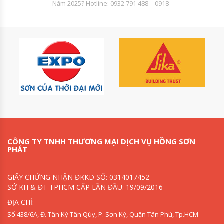
Năm 2025? Hotline: 0932 791 488 – 0918
CÔNG TY TNHH THƯƠNG MẠI DỊCH VỤ HỒNG SƠN
PHÁT
GIẤY CHỨNG NHẬN ĐKKD SỐ: 0314017452
SỞ KH & ĐT TPHCM CẤP LẦN ĐẦU: 19/09/2016
ĐỊA CHỈ:
Số 438/6A, Đ. Tân Kỳ Tân Qúy, P. Sơn Kỳ, Quận Tân Phú, Tp.HCM