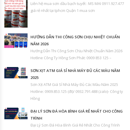
Liên hệ mua sơn dầu bạch tuyết : MS MAI 0911.927.477
giá rẻ nhất tại tphcm Quận 1 mua sơn
HƯỚNG DẪN THI CÔNG SƠN CHỊU NHIỆT CHUẨN
NĂM 2026
Hướng Dẫn Thi Công Sơn Chịu Nhiệt Chuẩn Năm 2026
Hotline Công Ty Hồng Sơn Phát: 0909 853 125 –
SƠN XỊT ATM GIÁ SỈ NHÀ MÁY ĐỦ CÁC MÀU NĂM
2025
Sơn Xịt ATM Giá Sỉ Nhà Máy Đủ Các Màu Năm 2025
Hotline: 0909.853.125 (đt)/ 0932.791.488 (zalo)- Công ty
Hồng
ĐẠI LÝ SƠN ĐÁ HÒA BÌNH GIÁ RẺ NHẤT CHO CÔNG
TRÌNH
Đại Lý Sơn Đá Hòa Bình Giá Rẻ Nhất Cho Công Trình