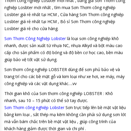
Thơm công nghiệp Losbter mới nhất , bảng giá Sơn Thơm công
nghiệp Losbter mới nhất , tìm mua Sơn Thơm công nghiệp
Losbter giá rẻ nhất tại HCM , Cửa hàng Sơn Thơm công nghiệp
Losbter giá rẻ nhất tại HCM , Bỏ sỉ Sơn Thơm công nghiệp
Losbter giá rẻ cho cửa hàng.
Sơn Thơm Công Nghiệp Lobster
là loại sơn công nghiệp khô
nhanh, được sản xuất từ nhựa NC, nhựa Alkyd và bột màu cao
cấp cho sản phẩm có độ bóng và độ bền cơ học cao, bền màu
giúp bảo vệ tốt vật sử dụng.
Sơn thơm công nghiêp LOBSTER dùng để sơn phủ bảo vệ và
trang trí cho các bề mặt gỗ và kim loại như xe hơi, xe máy, máy
công nghiệp và các vật dụng khác….vv
Thời gian khô của Sơn thơm công nghiêp LOBSTER : Khô
nhanh, sau 10 – 15 phút có thể sờ tay được.
Sơn Thơm công nghiệp Lobster
Sơn trực tiếp lên bề mặt vật liệu
bằng kim loại , sắt thép mạ kẽm không cần phải sử dụng sơn lót
mà vẫn bám chắc trên bề mặt vật liệu , giúp công trình của
khách hàng giảm được thời gian và chi phí .