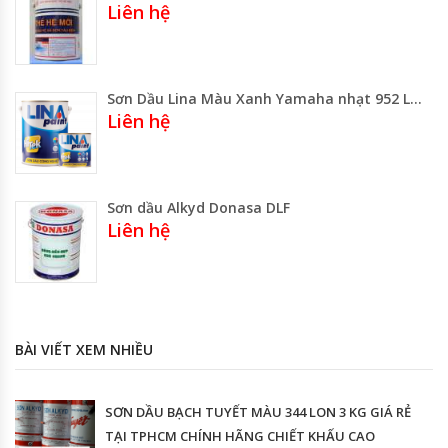
Liên hệ
Sơn Dầu Lina Màu Xanh Yamaha nhạt 952 Lon1kg -3kg -5kg- Thùng 20kg
Liên hệ
Sơn dầu Alkyd Donasa DLF
Liên hệ
BÀI VIẾT XEM NHIỀU
SƠN DẦU BẠCH TUYẾT MÀU 344 LON 3 KG GIÁ RẺ
TẠI TPHCM CHÍNH HÃNG CHIẾT KHẤU CAO