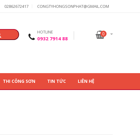
02862672417
CONGTYHONGSONPHAT@GMAIL.COM
HOTLINE
0
0932 7914 88
THI CÔNG SƠN
TIN TỨC
LIÊN HỆ