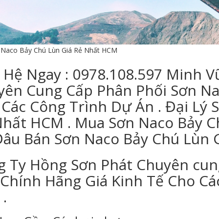
Naco Bảy Chú Lùn Giá Rẻ Nhất HCM
 Hệ Ngay : 0978.108.597 Minh 
yên Cung Cấp Phân Phối Sơn Na
Các Công Trình Dự Án . Đại Lý 
Nhất HCM . Mua Sơn Naco Bảy C
Đâu Bán Sơn Naco Bảy Chú Lùn G
g Ty Hồng Sơn Phát Chuyên cun
 Chính Hãng Giá Kinh Tế Cho Cá
.