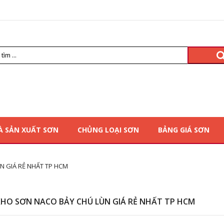
À SẢN XUẤT SƠN
CHỦNG LOẠI SƠN
BẢNG GIÁ SƠN
N GIÁ RẺ NHẤT TP HCM
HO SƠN NACO BẢY CHÚ LÙN GIÁ RẺ NHẤT TP HCM