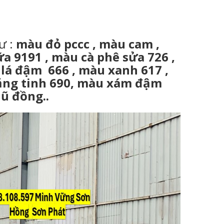
ư :
màu đỏ pccc , màu cam ,
 9191 , màu cà phê sửa 726 ,
 lá đậm 666 , màu xanh 617 ,
ắng tinh 690, màu xám đậm
ũ đồng..