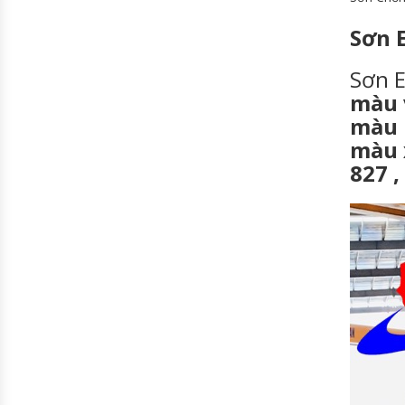
Sơn 
Sơn E
màu 
màu 
màu 
827 