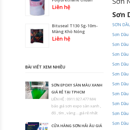
Sơn N
Liên hệ
Sơn 
SƠN DẦU
Bituseal T130 Sg-10m-
Màng Khò Nóng
Sơn Dầu 
Liên hệ
Sơn Dầu 
Sơn Dầu 
Sơn Dầu 
BÀI VIẾT XEM NHIỀU
Sơn Dầu
Sơn Dầu
SƠN EPOXY SÀN MÀU XANH
GIÁ RẺ TẠI TPHCM
Sơn Dầu 
LIÊN HỆ : 0911.927.477 MAI
Sơn Dầu 
báo giá sơn expo sàn xanh ,
đỏ , tím , vàng …giá rẻ nhất
Sơn Dầu 
Sơn Dầu
CỬA HÀNG SƠN HẢI ÂU GIÁ