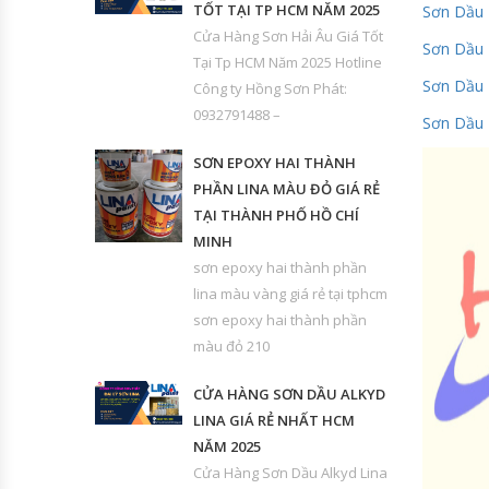
TỐT TẠI TP HCM NĂM 2025
Sơn Dầu 
Cửa Hàng Sơn Hải Âu Giá Tốt
Sơn Dầu 
Tại Tp HCM Năm 2025 Hotline
Sơn Dầu
Công ty Hồng Sơn Phát:
0932791488 –
Sơn Dầu 
SƠN EPOXY HAI THÀNH
PHẦN LINA MÀU ĐỎ GIÁ RẺ
TẠI THÀNH PHỐ HỒ CHÍ
MINH
sơn epoxy hai thành phần
lina màu vàng giá rẻ tại tphcm
sơn epoxy hai thành phần
màu đỏ 210
CỬA HÀNG SƠN DẦU ALKYD
LINA GIÁ RẺ NHẤT HCM
NĂM 2025
Cửa Hàng Sơn Dầu Alkyd Lina