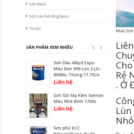
Sơn Naco
Sơn sàn bê tông Naco
Tin tức
Mua Sơn 
Liên
SẢN PHẨM XEM NHIỀU
Chu
Cho 
Sơn Dầu Alkyd Expo
Màu Đen 999 Lon 3 Lít-
Rẻ 
800ML-Thùng 17.75Lit
Liên hệ
. Ở 
Sơn Sắt Mạ Kẽm Geman
Côn
Màu Nhà Binh 1700z
Lùn
Liên hệ
Nhỏ 
Sơn phủ KCC
Polyurethane chuẩn