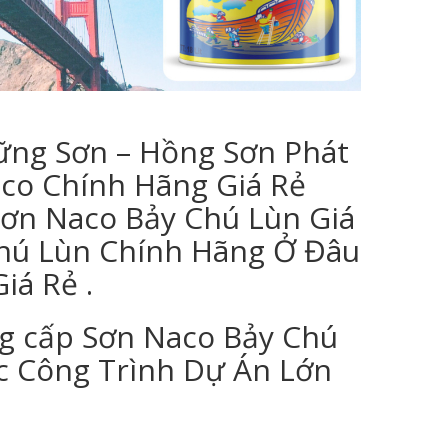
Vững Sơn – Hồng Sơn Phát
co Chính Hãng Giá Rẻ
Sơn Naco Bảy Chú Lùn Giá
hú Lùn Chính Hãng Ở Đâu
iá Rẻ .
g cấp Sơn Naco Bảy Chú
c Công Trình Dự Án Lớn