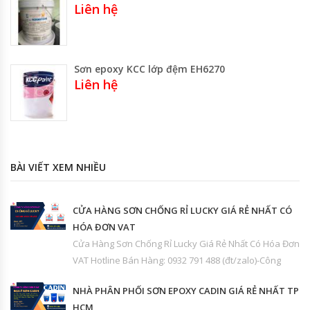
Liên hệ
Sơn epoxy KCC lớp đệm EH6270
Liên hệ
BÀI VIẾT XEM NHIỀU
CỬA HÀNG SƠN CHỐNG RỈ LUCKY GIÁ RẺ NHẤT CÓ
HÓA ĐƠN VAT
Cửa Hàng Sơn Chống Rỉ Lucky Giá Rẻ Nhất Có Hóa Đơn
VAT Hotline Bán Hàng: 0932 791 488 (đt/zalo)-Công
NHÀ PHÂN PHỐI SƠN EPOXY CADIN GIÁ RẺ NHẤT TP
HCM