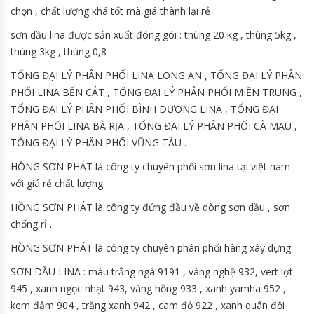
chọn , chất lượng khá tốt mà giá thành lại rẻ .
sơn dầu lina được sản xuất đóng gói : thùng 20 kg , thùng 5kg ,
thùng 3kg , thùng 0,8
TỔNG ĐẠI LÝ PHÂN PHỐI LINA LONG AN , TỔNG ĐẠI LÝ PHÂN
PHỐI LINA BẾN CÁT , TỔNG ĐẠI LÝ PHÂN PHỐI MIỀN TRUNG ,
TỔNG ĐẠI LÝ PHÂN PHỐI BÌNH DƯƠNG LINA , TỔNG ĐẠI
PHÂN PHỐI LINA BÀ RỊA , TỔNG ĐAI LÝ PHÂN PHỐI CÀ MAU ,
TỔNG ĐẠI LÝ PHÂN PHỐI VŨNG TÀU .
HỒNG SƠN PHÁT là công ty chuyên phối sơn lina tại việt nam
với giá rẻ chất lượng .
HỒNG SƠN PHÁT là công ty đứng đầu về dòng sơn dầu , sơn
chống rỉ .
HỒNG SƠN PHÁT là công ty chuyên phân phối hàng xây dựng
SƠN DẦU LINA : màu trắng ngà 9191 , vàng nghệ 932, vert lợt
945 , xanh ngọc nhạt 943, vàng hồng 933 , xanh yamha 952 ,
kem đậm 904 , trắng xanh 942 , cam đỏ 922 , xanh quân đội