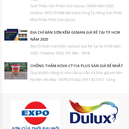
Giới Thiệu Sản Phẩm Sơn Epoxy CADIN Năm 2025
Hotline: 0932791488 (đt/zalo)-Công Ty Hồng Sơn Phát-
Nhà Phân Phối Sơn Epoxy
ĐỊA CHỈ BÁN SƠN KẼM GEMAN GIÁ RẺ TẠI TP HCM
NĂM 2025
Địa Chỉ Bán Sơn Kẽm Geman Giá Rẻ Tại Tp HCM Năm
2025 ? Hotline: 0932 791 488 – 0918
CHỐNG THẤM KOVA CT11A PLUS SÀN GIÁ RẺ NHẤT
Quý khách hàng có nhu cầu tư vấn và báo giá,xin liên
hệ đến: Ms Mai : 0978.019.062; 0911.927.477 Công