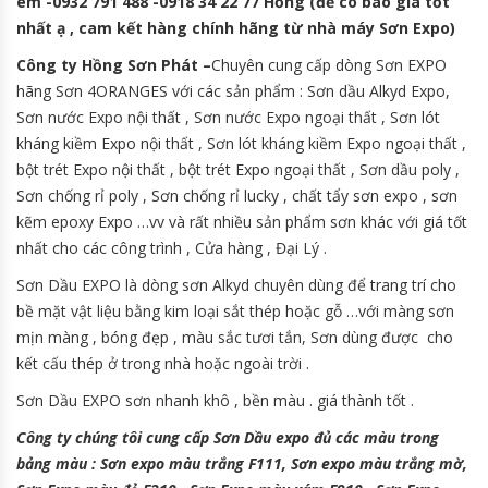
em -0932 791 488 -0918 34 22 77 Hồng (để có báo giá tốt
nhất ạ , cam kết hàng chính hãng từ nhà máy Sơn Expo)
Công ty Hồng Sơn Phát –
Chuyên cung cấp dòng Sơn EXPO
hãng Sơn 4ORANGES với các sản phẩm : Sơn dầu Alkyd Expo,
Sơn nước Expo nội thất , Sơn nước Expo ngoại thất , Sơn lót
kháng kiềm Expo nội thất , Sơn lót kháng kiềm Expo ngoại thất ,
bột trét Expo nội thất , bột trét Expo ngoại thất , Sơn dầu poly ,
Sơn chống rỉ poly , Sơn chống rỉ lucky , chất tẩy sơn expo , sơn
kẽm epoxy Expo …vv và rất nhiều sản phẩm sơn khác với giá tốt
nhất cho các công trình , Cửa hàng , Đại Lý .
Sơn Dầu EXPO là dòng sơn Alkyd chuyên dùng để trang trí cho
bề mặt vật liệu bằng kim loại sắt thép hoặc gỗ …với màng sơn
mịn màng , bóng đẹp , màu sắc tươi tắn, Sơn dùng được cho
kết cấu thép ở trong nhà hoặc ngoài trời .
Sơn Dầu EXPO sơn nhanh khô , bền màu . giá thành tốt .
Công ty chúng tôi cung cấp Sơn Dầu expo đủ các màu trong
bảng màu : Sơn expo màu trắng F111, Sơn expo màu trắng mờ,