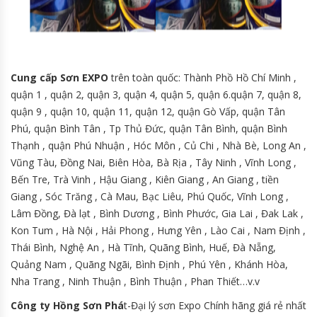
Cung cấp Sơn EXPO
trên toàn quốc: Thành Phồ Hồ Chí Minh ,
quận 1 , quận 2, quận 3, quận 4, quận 5, quận 6.quận 7, quận 8,
quận 9 , quận 10, quận 11, quận 12, quận Gò Vấp, quận Tân
Phú, quận Bình Tân , Tp Thủ Đức, quận Tân Bình, quận Bình
Thạnh , quận Phú Nhuận , Hóc Môn , Củ Chi , Nhà Bè, Long An ,
Vũng Tàu, Đồng Nai, Biên Hòa, Bà Rịa , Tây Ninh , Vĩnh Long ,
Bến Tre, Trà Vinh , Hậu Giang , Kiên Giang , An Giang , tiền
Giang , Sóc Trăng , Cà Mau, Bạc Liêu, Phú Quốc, Vĩnh Long ,
Lâm Đồng, Đà lạt , Bình Dương , Bình Phước, Gia Lai , Đak Lak ,
Kon Tum , Hà Nội , Hải Phong , Hưng Yên , Lào Cai , Nam Định ,
Thái Bình, Nghệ An , Hà Tĩnh, Quãng Bình, Huế, Đà Nẵng,
Quảng Nam , Quãng Ngãi, Bình Định , Phú Yên , Khánh Hòa,
Nha Trang , Ninh Thuận , Bình Thuận , Phan Thiết…v.v
Công ty Hồng Sơn Phá
t-Đại lý sơn Expo Chính hãng giá rẻ nhất