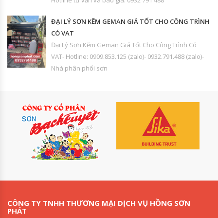
Hotline tư vấn và báo giá: 0932 791 488
ĐẠI LÝ SƠN KẼM GEMAN GIÁ TỐT CHO CÔNG TRÌNH
CÓ VAT
Đại Lý Sơn Kẽm Geman Giá Tốt Cho Công Trình Có
VAT- Hotline: 0909.853.125 (zalo)- 0932.791.488 (zalo)-
Nhà phân phối sơn
CÔNG TY TNHH THƯƠNG MẠI DỊCH VỤ HỒNG SƠN
PHÁT