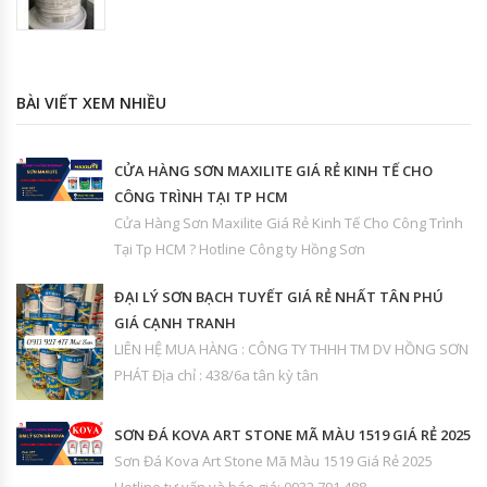
BÀI VIẾT XEM NHIỀU
CỬA HÀNG SƠN MAXILITE GIÁ RẺ KINH TẾ CHO
CÔNG TRÌNH TẠI TP HCM
Cửa Hàng Sơn Maxilite Giá Rẻ Kinh Tế Cho Công Trình
Tại Tp HCM ? Hotline Công ty Hồng Sơn
ĐẠI LÝ SƠN BẠCH TUYẾT GIÁ RẺ NHẤT TÂN PHÚ
GIÁ CẠNH TRANH
LIÊN HỆ MUA HÀNG : CÔNG TY THHH TM DV HỒNG SƠN
PHÁT Địa chỉ : 438/6a tân kỳ tân
SƠN ĐÁ KOVA ART STONE MÃ MÀU 1519 GIÁ RẺ 2025
Sơn Đá Kova Art Stone Mã Màu 1519 Giá Rẻ 2025