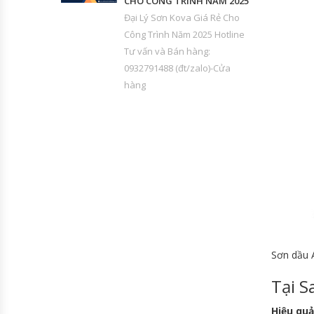
CHO CÔNG TRÌNH NĂM 2025
Đại Lý Sơn Kova Giá Rẻ Cho
Công Trình Năm 2025 Hotline
Tư vấn và Bán hàng:
0932791488 (đt/zalo)-Cửa
hàng
Sơn dầu 
Tại S
Hiệu quả