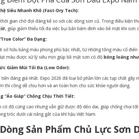
hệ Siêu Nhanh Khô (Fast-Dry Tech):
thời gian chờ đợi đáng kể so với các dòng sơn cũ. Trong điều kiện t
giờ
, giúp giảm thiểu tối đa việc bụi bẩn bám dính vào bề mặt khi sơn 
True Color” Đa Dạng:
6 sở hữu bảng màu phong phú bậc nhất, từ những tông màu cổ điển n
 Hạt màu được xử lý siêu mịn giúp bề mặt sơn có độ
bóng loáng nh
ức Giảm Mùi Tối Đa (Low Odor):
i tiến đáng giá nhất. Expo 2026 đã loại bỏ phần lớn các tạp chất gây
ệm thi công dễ chịu hơn và an toàn hơn cho sức khỏe người dùng.
 “Áo Giáp” Chống Chịu Thời Tiết:
có độ cứng cao nhưng vẫn giữ được độ dẻo dai, giúp chống chọi tốt v
ng tróc dưới cái nắng gắt của khí hậu Việt Nam.
 Dòng Sản Phẩm Chủ Lực Sơn 