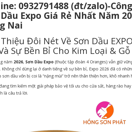
line: 0932791488 (đt/zalo)-Côn
 Dầu Expo Giá Rẻ Nhất Năm 2
g Nai
 Thiệu Đôi Nét Về Sơn Dầu EXP
Và Sự Bền Bỉ Cho Kim Loại & Gỗ
ng năm
2026
,
Sơn Dầu Expo
(thuộc tập đoàn 4 Oranges) vẫn giữ vững
. Không chỉ dừng lại ở danh tiếng về sự bền bỉ, Expo 2026 đã có nh
 sơn dầu vốn bị coi là “nặng mùi” trở nên thân thiện hơn, khô nhanh
ang tìm kiếm một giải pháp bảo vệ tối ưu cho cửa sắt, hàng rào hay 
 là câu trả lời.