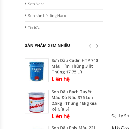
Sơn Naco
Sơn sàn bê tông Naco
Tin tức
SẢN PHẨM XEM NHIỀU
Sơn Dầu Cadin HTP 740
Màu Tím Thùng 3 lít
Thùng 17.75 Lít
Liên hệ
Sơn Dầu Bạch Tuyết
Màu Đỏ Nâu 376 Lon
2.8kg -Thùng 16kg Gía
Rẻ Gía Sỉ
Liên hệ
Đại Lý S
Nhữn
Sơn Dầu Poly Màu 221