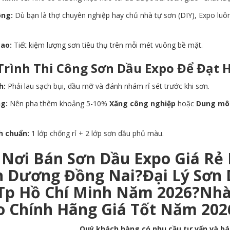
ông:
Dù bạn là thợ chuyên nghiệp hay chủ nhà tự sơn (DIY), Expo luô
cao:
Tiết kiệm lượng sơn tiêu thụ trên mỗi mét vuông bề mặt.
Trình Thi Công Sơn Dầu Expo Để Đạt 
h:
Phải lau sạch bụi, dầu mỡ và đánh nhám rỉ sét trước khi sơn.
g:
Nên pha thêm khoảng 5-10%
Xăng công nghiệp
hoặc
Dung mô
h chuẩn:
1 lớp chống rỉ + 2 lớp sơn dầu phủ màu.
 Nơi Bán Sơn Dầu Expo Giá Rẻ
h Dương Đồng Nai?Đại Lý Sơn 
 Tp Hồ Chí Minh Năm 2026?Nhà
o Chính Hãng Giá Tốt Năm 202
Quý khách hàng có nhu cầu tư vấn và báo 