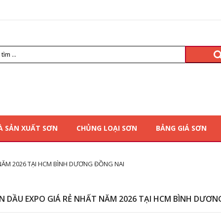
À SẢN XUẤT SƠN
CHỦNG LOẠI SƠN
BẢNG GIÁ SƠN
NĂM 2026 TẠI HCM BÌNH DƯƠNG ĐỒNG NAI
N DẦU EXPO GIÁ RẺ NHẤT NĂM 2026 TẠI HCM BÌNH DƯƠN