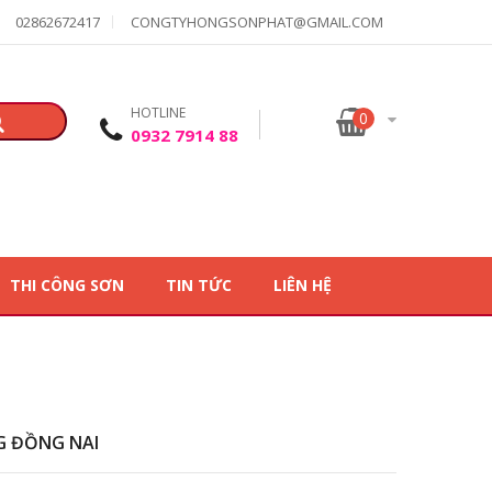
02862672417
CONGTYHONGSONPHAT@GMAIL.COM
HOTLINE
0
0932 7914 88
THI CÔNG SƠN
TIN TỨC
LIÊN HỆ
G ĐỒNG NAI