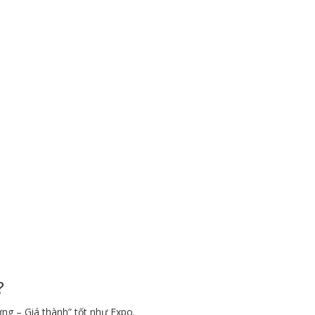
?
ng – Giá thành” tốt như Expo.