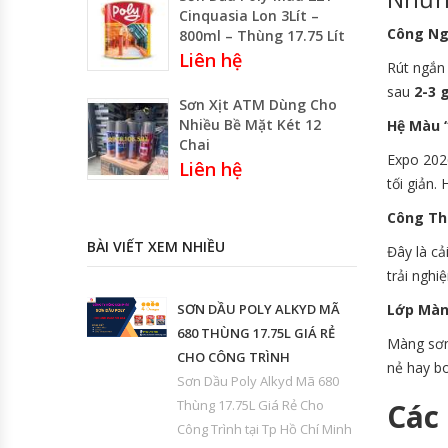
Cinquasia Lon 3Lít –
Công Ng
800ml – Thùng 17.75 Lít
Liên hệ
Rút ngắn 
sau
2-3 
Sơn Xịt ATM Dùng Cho
Nhiều Bề Mặt Két 12
Hệ Màu “
Chai
Expo 202
Liên hệ
tối giản.
Công Th
BÀI VIẾT XEM NHIỀU
Đây là cả
trải nghi
SƠN DẦU POLY ALKYD MÃ
Lớp Màng
680 THÙNG 17.75L GIÁ RẺ
Màng sơn 
CHO CÔNG TRÌNH
nẻ hay bo
Sơn Dầu Poly Alkyd Mã 680
Thùng 17.75L Giá Rẻ Cho
Các
Công Trình tại Tp Hồ Chí Minh