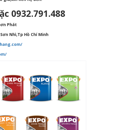
ặc 0932.791.488
Sơn Phát
Sơn Nhì,Tp Hồ Chí Minh
hhang.com/
om/