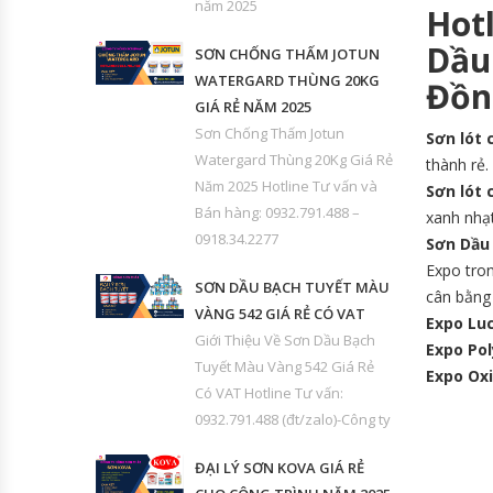
năm 2025
Hot
Dầu
SƠN CHỐNG THẤM JOTUN
WATERGARD THÙNG 20KG
Đồn
GIÁ RẺ NĂM 2025
Sơn Chống Thấm Jotun
Sơn lót 
Watergard Thùng 20Kg Giá Rẻ
thành rẻ.
Năm 2025 Hotline Tư vấn và
Sơn lót 
Bán hàng: 0932.791.488 –
xanh nhạ
0918.34.2277
Sơn Dầu 
Expo tron
SƠN DẦU BẠCH TUYẾT MÀU
cân bằng 
VÀNG 542 GIÁ RẺ CÓ VAT
Expo Luc
Giới Thiệu Về Sơn Dầu Bạch
Expo Pol
Tuyết Màu Vàng 542 Giá Rẻ
Expo Oxi
Có VAT Hotline Tư vấn:
0932.791.488 (đt/zalo)-Công ty
ĐẠI LÝ SƠN KOVA GIÁ RẺ