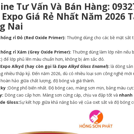
line Tư Vấn Và Bán Hàng: 0932
 Expo Giá Rẻ Nhất Năm 2026 
g Nai
chống rỉ Đỏ (Red Oxide Primer):
Thường dùng cho các bề mặt sắt th
chống rỉ Xám (Grey Oxide Primer):
Thường dùng làm lớp nền nếu bạ
t) để lớp phủ lên màu chuẩn hơn, không bị ám sắc đỏ.
Expo Alkyd (hay còn gọi là
Expo Alkyd Gloss Enamel
):
là dòng sản 
g nhiều thập kỷ. Đến năm 2026, dù có nhiều loại sơn công nghệ mới r
hoàn hảo giữa chất lượng, độ bóng và giá thành.
ky :
Dòng phổ biến nhất. Độ bóng cao, màng sơn mịn, bảng màu cực
y:
Dòng cao cấp hơn. Màng sơn cứng cáp, chịu va đập tốt và
nhanh
de Gloss:
Sự kết hợp giữa khả năng bảo vệ của oxit sắt và độ bóng 