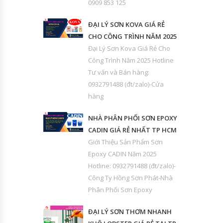
0909 853 125
ĐẠI LÝ SƠN KOVA GIÁ RẺ
CHO CÔNG TRÌNH NĂM 2025
Đại Lý Sơn Kova Giá Rẻ Cho
Công Trình Năm 2025 Hotline
Tư vấn và Bán hàng:
0932791488 (đt/zalo)-Cửa
hàng
NHÀ PHÂN PHỐI SƠN EPOXY
CADIN GIÁ RẺ NHẤT TP HCM
Giới Thiệu Sản Phẩm Sơn
Epoxy CADIN Năm 2025
Hotline: 0932791488 (đt/zalo)-
Công Ty Hồng Sơn Phát-Nhà
Phân Phối Sơn Epoxy
ĐẠI LÝ SƠN THƠM NHANH