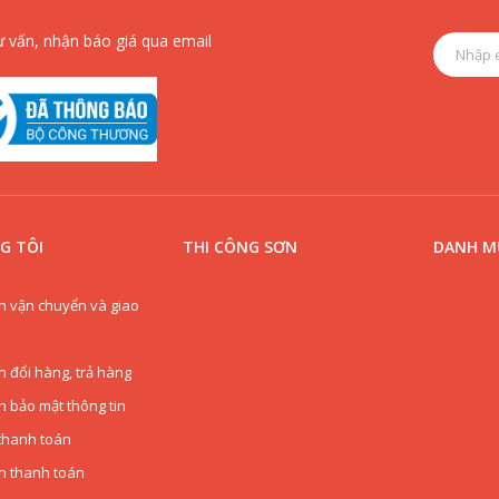
ư vấn, nhận báo giá qua email
G TÔI
THI CÔNG SƠN
DANH MỤ
h vận chuyển và giao
h đổi hàng, trả hàng
h bảo mật thông tin
thanh toán
n thanh toán