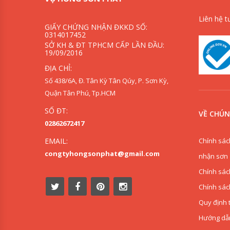
Liên hệ t
GIẤY CHỨNG NHẬN ĐKKD SỐ:
0314017452
SỞ KH & ĐT TPHCM CẤP LẦN ĐẦU:
19/09/2016
ĐỊA CHỈ:
Số 438/6A, Đ. Tân Kỳ Tân Qúy, P. Sơn Kỳ,
Quận Tân Phú, Tp.HCM
SỐ ĐT:
VỀ CHÚN
02862672417
Chính sác
EMAIL:
congtyhongsonphat@gmail.com
nhận sơn
Chính sác
Chính sác
Quy định 
Hướng dẫ