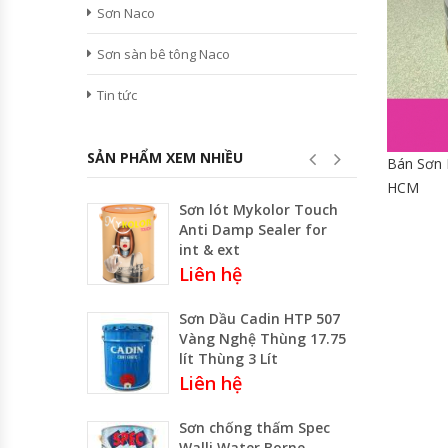
Sơn Naco
Sơn sàn bê tông Naco
Tin tức
SẢN PHẨM XEM NHIỀU
Bán Sơn 
HCM
Sơn lót Mykolor Touch
Anti Damp Sealer for
int & ext
Liên hệ
Sơn Dầu Cadin HTP 507
Vàng Nghệ Thùng 17.75
lít Thùng 3 Lít
Liên hệ
Sơn chống thấm Spec
Walli Water Borne