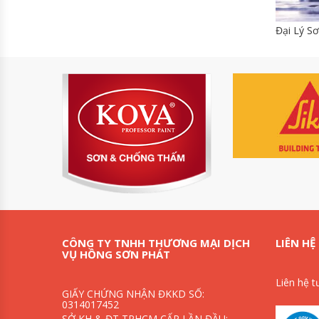
Đại Lý S
CÔNG TY TNHH THƯƠNG MẠI DỊCH
LIÊN HỆ
VỤ HỒNG SƠN PHÁT
Liên hệ t
GIẤY CHỨNG NHẬN ĐKKD SỐ:
0314017452
SỞ KH & ĐT TPHCM CẤP LẦN ĐẦU: