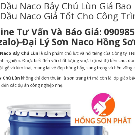
 Dầu Naco Bảy Chú Lùn Giá Bao 
 Dầu Naco Giá Tốt Cho Công Tr
line Tư Vấn Và Báo Giá: 09098
/zalo)-Đại Lý Sơn Naco Hồng Sơ
 Naco Bảy Chú Lùn
là sản phẩm chủ lực và nổi tiếng của Công ty T
inh nghiệm. Được biết đến với chất lượng vượt trội và độ bền cao, dòn
t gỗ và kim loại, mang lại vẻ đẹp bóng bẩy, sang trọng và bền vững 
y Chú Lùn
không chỉ đơn thuần là sơn trang trí mà còn là lớp giáp bảo
 đến các dự án công nghiệp nhẹ.