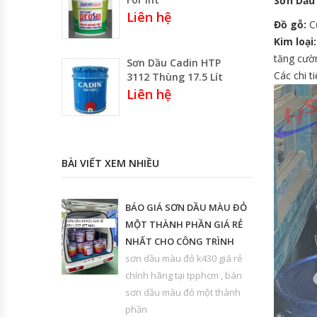
Sơn Dầu
Liên hệ
Đồ gỗ:
Cử
Kim loại:
tăng cườ
Sơn Dầu Cadin HTP
Các chi t
3112 Thùng 17.5 Lít
Liên hệ
BÀI VIẾT XEM NHIỀU
BÁO GIÁ SƠN DẦU MÀU ĐỎ
MỘT THÀNH PHẦN GIÁ RẺ
NHẤT CHO CÔNG TRÌNH
sơn dầu màu đỏ k430 giá rẻ
chính hãng tại tpphcm , bán
sơn dầu màu đỏ một thành
phần