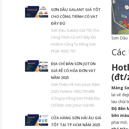
SƠN DẦU GALANT GIÁ TỐT
CHO CÔNG TRÌNH CÓ VAT
ĐẦY ĐỦ
Sơn Dầu Galant Giá Tốt Cho
Công Trình Có VAT Đầy Đủ
Sơn Dầu 
Hotline Công Ty Hồng Sơn
Các
Phát: 0932 791
ĐỊA CHỈ BÁN SƠN JOTON
Hot
GIÁ RẺ CÓ HÓA ĐƠN VAT
(đt
NĂM 2025
Giới Thiệu Về Sơn Joton Năm
Màng Sơ
2025 Hotline: 0932791488
lại vẻ đẹ
(Công ty Hồng Sơn Phát)-Địa
lau chùi 
Chỉ Bán Sơn Joton Giá Rẻ
Độ Bền 
bền màu
CỬA HÀNG SƠN HẢI ÂU GIÁ
phai mờ, 
TỐT TẠI TP HCM NĂM 2025