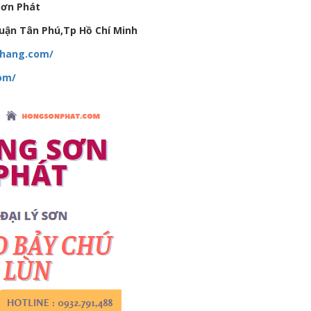
Sơn Phát
uận Tân Phú,Tp Hồ Chí Minh
hhang.com/
om/