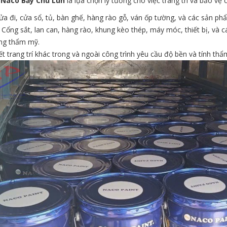
 Naco Bảy Chú Lùn
là lựa chọn lý tưởng cho việc trang trí và bảo vệ
a đi, cửa sổ, tủ, bàn ghế, hàng rào gỗ, ván ốp tường, và các sản phẩ
Cổng sắt, lan can, hàng rào, khung kèo thép, máy móc, thiết bị, và cá
ng thẩm mỹ.
iết trang trí khác trong và ngoài công trình yêu cầu độ bền và tính th