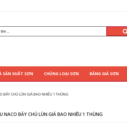
À SẢN XUẤT SƠN
CHỦNG LOẠI SƠN
BẢNG GIÁ SƠN
O BẢY CHÚ LÙN GIÁ BAO NHIÊU 1 THÙNG
U NACO BẢY CHÚ LÙN GIÁ BAO NHIÊU 1 THÙNG