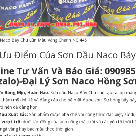
Naco Bảy Chú Lùn Màu Vàng Chanh NC 445
 Ưu Điểm Của Sơn Dầu Naco Bả
line Tư Vấn Và Báo Giá: 09098
/zalo)-Đại Lý Sơn Naco Hồng Sơ
n Bóng Mịn, Hoàn Hảo:
Sơn dầu Naco Bảy Chú Lùn tạo ra lớp màn
p thẩm mỹ tinh tế và đẳng cấp cho bề mặt được sơn. Sự bóng bẩy này k
trở nên dễ dàng hơn.
Màu Xuất Sắc:
Sản phẩm được pha chế với công thức đặc biệt, sử dụn
 vượt trội
dưới tác động của ánh nắng mặt trời và các yếu tố thời ti
ngả vàng hay bạc màu theo thời gian.