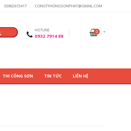
02862672417
CONGTYHONGSONPHAT@GMAIL.COM
HOTLINE
0
0932 7914 88
THI CÔNG SƠN
TIN TỨC
LIÊN HỆ