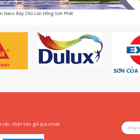
ơn Naco Bảy Chú Lùn Hồng Sơn Phát
ư vấn, nhận báo giá qua email