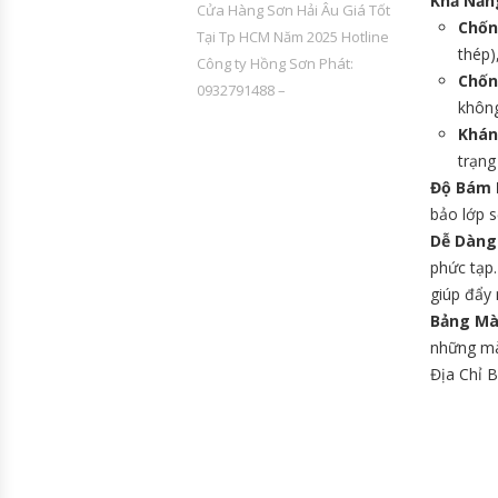
Khả Năng
Cửa Hàng Sơn Hải Âu Giá Tốt
Chốn
Tại Tp HCM Năm 2025 Hotline
thép)
Công ty Hồng Sơn Phát:
Chốn
0932791488 –
không
Khán
trạng
Độ Bám 
bảo lớp s
Dễ Dàng
phức tạp
giúp đẩy 
Bảng Mà
những màu
Địa Chỉ 