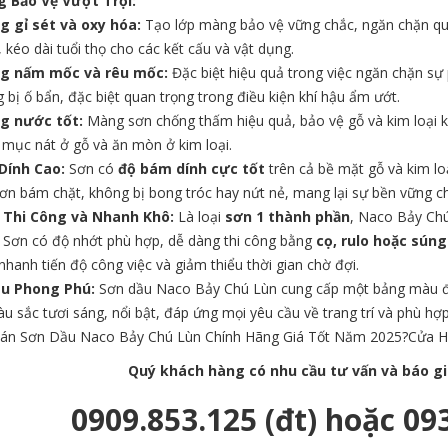
 Bảo Vệ Vượt Trội:
g gỉ sét và oxy hóa:
Tạo lớp màng bảo vệ vững chắc, ngăn chặn quá t
, kéo dài tuổi thọ cho các kết cấu và vật dụng.
g nấm mốc và rêu mốc:
Đặc biệt hiệu quả trong việc ngăn chặn sự p
 bị ố bẩn, đặc biệt quan trọng trong điều kiện khí hậu ẩm ướt.
g nước tốt:
Màng sơn chống thấm hiệu quả, bảo vệ gỗ và kim loại k
 mục nát ở gỗ và ăn mòn ở kim loại.
Dính Cao:
Sơn có
độ bám dính cực tốt
trên cả bề mặt gỗ và kim loạ
ơn bám chặt, không bị bong tróc hay nứt nẻ, mang lại sự bền vững ch
 Thi Công và Nhanh Khô:
Là loại
sơn 1 thành phần
, Naco Bảy Chú 
. Sơn có độ nhớt phù hợp, dễ dàng thi công bằng
cọ, rulo hoặc sún
nhanh tiến độ công việc và giảm thiểu thời gian chờ đợi.
u Phong Phú:
Sơn dầu Naco Bảy Chú Lùn cung cấp một bảng màu đa
 sắc tươi sáng, nổi bật, đáp ứng mọi yêu cầu về trang trí và phù hợp
Bán Sơn Dầu Naco Bảy Chú Lùn Chính Hãng Giá Tốt Năm 2025?Cửa H
Quý khách hàng có nhu cầu tư vấn và báo giá 
0909.853.125 (đt) hoặc 093