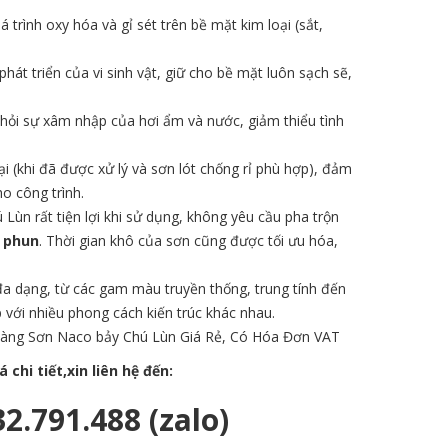
rình oxy hóa và gỉ sét trên bề mặt kim loại (sắt,
hát triển của vi sinh vật, giữ cho bề mặt luôn sạch sẽ,
hỏi sự xâm nhập của hơi ẩm và nước, giảm thiểu tình
i (khi đã được xử lý và sơn lót chống rỉ phù hợp), đảm
o công trình.
Lùn rất tiện lợi khi sử dụng, không yêu cầu pha trộn
g phun
. Thời gian khô của sơn cũng được tối ưu hóa,
 dạng, từ các gam màu truyền thống, trung tính đến
 với nhiều phong cách kiến trúc khác nhau.
àng Sơn Naco bảy Chú Lùn Giá Rẻ, Có Hóa Đơn VAT
chi tiết,xin liên hệ đến:
2.791.488 (zalo)