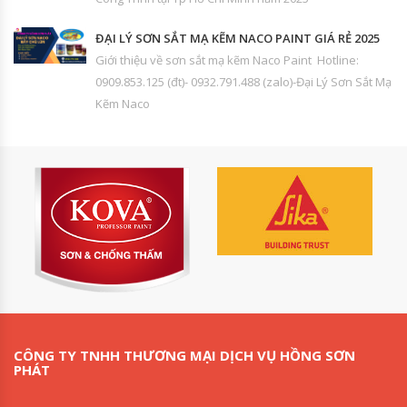
ĐẠI LÝ SƠN SẮT MẠ KẼM NACO PAINT GIÁ RẺ 2025
Giới thiệu về sơn sắt mạ kẽm Naco Paint Hotline:
0909.853.125 (đt)- 0932.791.488 (zalo)-Đại Lý Sơn Sắt Mạ
Kẽm Naco
CÔNG TY TNHH THƯƠNG MẠI DỊCH VỤ HỒNG SƠN
PHÁT