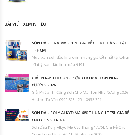
BÀI VIẾT XEM NHIỀU
SƠN DẦU LINA MÀU 9191 GIÁ RẺ CHÍNH HÃNG TẠI
TPHCM
Mua bán sơn dầu lina chính hãng giá tốt nhất tại tphcm
, đại lý sơn dầu lina màu 9191
GIẢI PHÁP THI CÔNG SƠN CHO MÁI TÔN NHÀ
XƯỞNG 2026
Giải Pháp Thi Công Sơn Cho Mái Tôn Nhà Xưởng 2026
Hotline Tư Vấn 0909 853 125 – 0932 791
SƠN DẦU POLY ALKYD MÃ 680 THÙNG 17.75L GIÁ RẺ
CHO CÔNG TRÌNH
Sơn Dầu Poly Alkyd Mã 680 Thùng 17.75L Giá Rẻ Cho
Công Trình tại Tp Hồ Chí Minh năm 2025