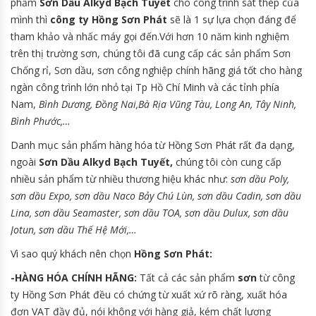
phẩm
Sơn Dầu Alkyd Bạch Tuyết
cho công trình sắt thép của
mình thì
công ty Hồng Sơn Phát
sẽ là 1 sự lựa chọn đáng để
tham khảo và nhấc máy gọi đến.Với hơn 10 năm kinh nghiệm
trên thị trường sơn, chúng tôi đã cung cấp các sản phẩm Sơn
Chống rỉ, Sơn dầu, sơn công nghiệp chính hãng giá tốt cho hàng
ngàn công trình lớn nhỏ tại Tp Hồ Chí Minh và các tỉnh phía
Nam,
Bình Dương, Đồng Nai,Bà Rịa Vũng Tàu, Long An, Tây Ninh,
Bình Phước,…
Danh mục sản phẩm hàng hóa từ Hồng Sơn Phát rất đa dạng,
ngoài
Sơn Dầu Alkyd Bạch Tuyết
,
chúng tôi còn cung cấp
nhiều sản phẩm từ nhiều thương hiệu khác như:
sơn dầu Poly,
sơn dầu Expo, sơn dầu Naco Bảy Chú Lùn, sơn dầu Cadin, sơn dầu
Lina, sơn dầu Seamaster, sơn dầu TOA, sơn dầu Dulux, sơn dầu
Jotun, sơn dầu Thế Hệ Mới,…
Vì sao quý khách nên chọn
Hồng Sơn Phát:
-HÀNG HÓA CHÍNH HÃNG:
Tất cả các sản phẩm
sơn
từ công
ty Hồng Sơn Phát đều có chứng từ xuất xứ rõ ràng, xuất hóa
đơn VAT đầy đủ, nói không với hàng giả, kém chất lượng