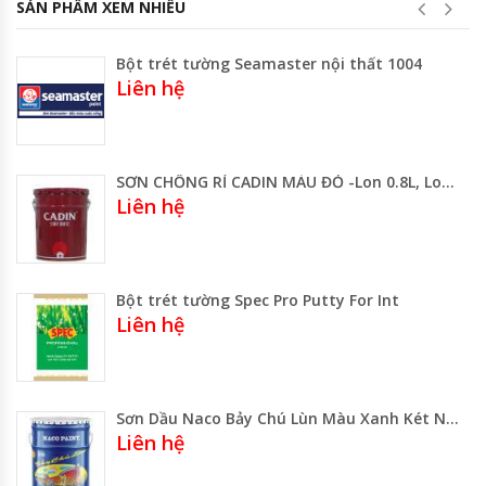
SẢN PHẨM XEM NHIỀU
Bột trét tường Seamaster nội thất 1004
Liên hệ
SƠN CHỐNG RỈ CADIN MÀU ĐỎ -Lon 0.8L, Lon 3L, Thùng 17.5L
Liên hệ
Bột trét tường Spec Pro Putty For Int
Liên hệ
Sơn Dầu Naco Bảy Chú Lùn Màu Xanh Két NC 666
Liên hệ