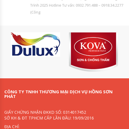
Trình 2025 Hotline Tư vấn: 0932.791.488 – 0918.34.2277
(Công
CÔNG TY TNHH THƯƠNG MẠI DỊCH VỤ HỒNG SƠN
PHÁT
GIẤY CHỨNG NHẬN ĐKKD SỐ: 0314017452
SỞ KH & ĐT TPHCM CẤP LẦN ĐẦU: 19/09/2016
ĐỊA CHỈ: