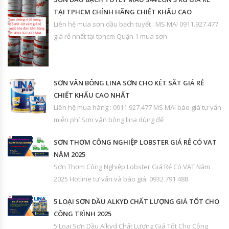
TẠI TPHCM CHÍNH HÃNG CHIẾT KHẤU CAO
Liên hệ mua sơn dầu bạch tuyết : MS MAI 0911.927.477
giá rẻ nhất tại tphcm Quận 1 mua sơn
SƠN VÂN BÔNG LINA SƠN CHO KÉT SẮT GIÁ RẺ
CHIẾT KHẤU CAO NHẤT
Liên hệ mua hàng : 0911.927.477 MS MAI báo giá tư vấn
miễn phí Sơn vân bông lina dùng để
SƠN THƠM CÔNG NGHIỆP LOBSTER GIÁ RẺ CÓ VAT
NĂM 2025
Sơn Thơm Công Nghiệp Lobster Giá Rẻ Có VAT Năm
2025 Hotline tư vấn và báo giá: 0932 791 488
5 LOẠI SƠN DẦU ALKYD CHẤT LƯỢNG GIÁ TỐT CHO
CÔNG TRÌNH 2025
5 Loại Sơn Dầu Alkyd Chất Lượng Giá Tốt Cho Công