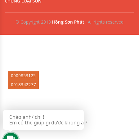
CHỦNG LOẠI SƠN
© Copyright 2018
Hồng Sơn Phát
.
All rights reserved
0909853125
0918342277
Chào anh/ chị !
Em có thể giúp gì được không ạ ?