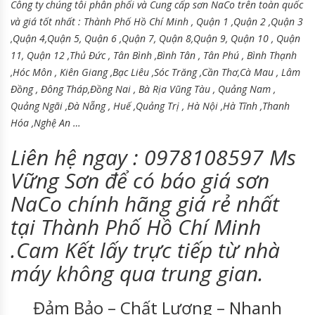
Công ty chúng tôi phân phối và Cung cấp sơn NaCo trên toàn quốc
và giá tốt nhất : Thành Phố Hồ Chí Minh , Quận 1 ,Quận 2 ,Quận 3
,Quận 4,Quận 5, Quận 6 ,Quận 7, Quận 8,Quận 9, Quận 10 , Quận
11, Quận 12 ,Thủ Đức , Tân Bình ,Bình Tân , Tân Phú , Bình Thạnh
,Hóc Môn , Kiên Giang ,Bạc Liêu ,Sóc Trăng ,Cần Thơ,Cà Mau , Lâm
Đồng , Đông Tháp,Đồng Nai , Bà Rịa Vũng Tàu , Quảng Nam ,
Quảng Ngãi ,Đà Nẵng , Huế ,Quảng Trị , Hà Nội ,Hà Tĩnh ,Thanh
Hóa ,Nghệ An …
Liên hệ ngay : 0978108597 Ms
Vững Sơn để có báo giá sơn
NaCo chính hãng giá rẻ nhất
tại Thành Phố Hồ Chí Minh
.Cam Kết lấy trực tiếp từ nhà
máy không qua trung gian.
Đảm Bảo – Chất Lượng – Nhanh