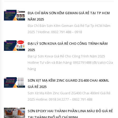
ĐỊA CHỈ BÁN SƠN KẼM GEMAN GIÁ RẺ TẠI TP HCM
NĂM 2025
Địa Chỉ Bán Sơn Kẽm Geman Giá Rẻ Tại Tp HCM Năm
2025 ? Hotline: 0932 791 488 – 0918
ĐẠI LÝ SƠN KOVA GIÁ RẺ CHO CÔNG TRÌNH NĂM
2025
Đại Lý Sơn Kova Giá Rẻ Cho Công Trình Năm 2025
Hotline Tư vấn và Bán hàng: 0932791488 (đt/zalo)-Cửa
hàng
SƠN XỊT MẠ KẼM ZINC GUARD ZG400 CHAI 400ML
GIÁ RẺ 2025
Sơn Xịt Mạ Kẽm Zinc Guard ZG400 Chai 400ml Giá Rẻ
2025 Hotline: 0918 34 2277 – 0932 791 488
SƠN EPOXY HAI THÀNH PHẦN LINA MÀU ĐỎ GIÁ RẺ
TẠI THÀNH PHỐ HỒ CHÍ MINH