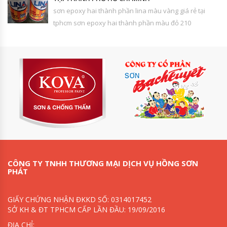
sơn epoxy hai thành phần lina màu vàng giá rẻ tại
tphcm sơn epoxy hai thành phần màu đỏ 210
CÔNG TY TNHH THƯƠNG MẠI DỊCH VỤ HỒNG SƠN
PHÁT
GIẤY CHỨNG NHẬN ĐKKD SỐ: 0314017452
SỞ KH & ĐT TPHCM CẤP LẦN ĐẦU: 19/09/2016
ĐỊA CHỈ: