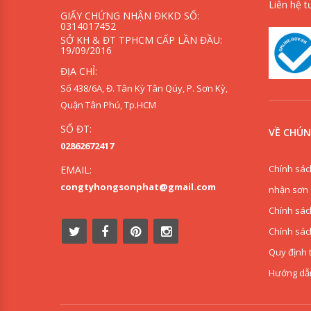
Liên hệ t
GIẤY CHỨNG NHẬN ĐKKD SỐ:
0314017452
SỞ KH & ĐT TPHCM CẤP LẦN ĐẦU:
19/09/2016
ĐỊA CHỈ:
Số 438/6A, Đ. Tân Kỳ Tân Qúy, P. Sơn Kỳ,
Quận Tân Phú, Tp.HCM
SỐ ĐT:
VỀ CHÚN
02862672417
Chính sác
EMAIL:
congtyhongsonphat@gmail.com
nhận sơn
Chính sác
Chính sác
Quy định 
Hướng dẫ
0909853125
0918342277