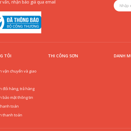
ư vấn, nhận báo giá qua email
G TÔI
THI CÔNG SƠN
DANH MỤ
h vận chuyển và giao
h đổi hàng, trả hàng
h bảo mật thông tin
thanh toán
n thanh toán