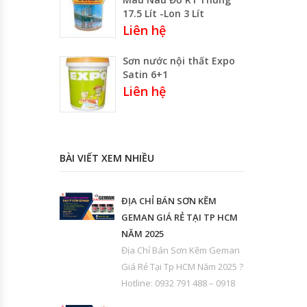
17.5 Lít -Lon 3 Lít
Liên hệ
Sơn nước nội thất Expo
Satin 6+1
Liên hệ
BÀI VIẾT XEM NHIỀU
ĐỊA CHỈ BÁN SƠN KẼM
GEMAN GIÁ RẺ TẠI TP HCM
NĂM 2025
Địa Chỉ Bán Sơn Kẽm Geman
Giá Rẻ Tại Tp HCM Năm 2025 ?
Hotline: 0932 791 488 – 0918