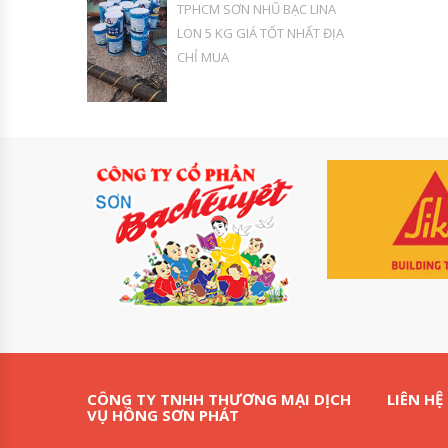
TPHCM SƠN NHŨ BẠC LINA
LON 5 KG GIÁ TỐT NHẤT ĐỊA
CHỈ MUA
CÔNG TY TNHH THƯƠNG MẠI DỊCH
LIÊN HỆ
VỤ HỒNG SƠN PHÁT