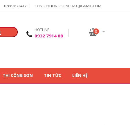
02862672417
CONGTYHONGSONPHAT@GMAIL.COM
HOTLINE
0
0932 7914 88
THI CÔNG SƠN
TIN TỨC
LIÊN HỆ