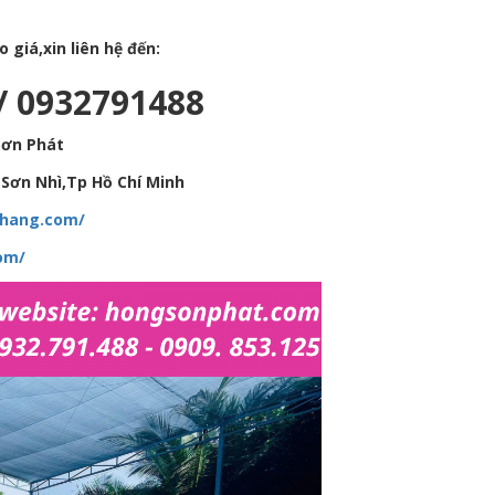
giá,xin liên hệ đến:
/ 0932791488
Sơn Phát
Sơn Nhì,Tp Hồ Chí Minh
hhang.com/
om/