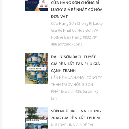
CỬA HÀNG SƠN CHỐNG RỈ
LUCKY GIÁ RẺ NHẤT CÓ HÓA
ĐƠN VAT
Cửa Hàng Sơn Chống Rỉ Lucky
Giá Rẻ Nhất Có Hóa Đơn VAT
Hotline Bán Hàng: 0932 791
488 (đt/zalo)-Công
ĐẠI LÝ SƠN BẠCH TUYẾT
GIÁ RẺ NHẤT TÂN PHÚ GIÁ
CẠNH TRANH
LIÊN HỆ MUA HÀNG : CÔNG TY
THHH TM DV HỒNG SƠN
PHÁT Địa chỉ : 438/6a tân kỳ
tân
SƠN NHŨ BẠC LINA THÙNG
20 KG GIÁ RẺ NHẤT TPHCM
NHŨ BẠC LINA GIÁ RẺ TẠI