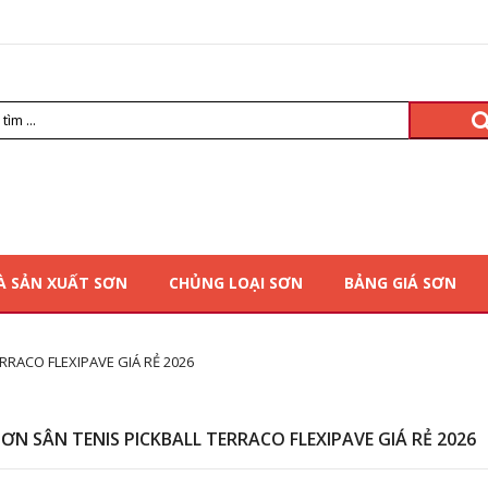
À SẢN XUẤT SƠN
CHỦNG LOẠI SƠN
BẢNG GIÁ SƠN
ERRACO FLEXIPAVE GIÁ RẺ 2026
SƠN SÂN TENIS PICKBALL TERRACO FLEXIPAVE GIÁ RẺ 2026