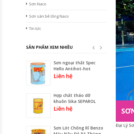
Sơn Naco
Sơn sàn bê tông Naco
Tin tức
SẢN PHẨM XEM NHIỀU
Sơn ngoại thất Spec
Hello Antihot-hot
Liên hệ
Hợp chất tháo dỡ
khuôn Sika SEPAROL
Liên hệ
Đại Lý Sơ
Sơn Lót Chống Rỉ Benzo
Màu Nâu Đỏ R1 Thùng