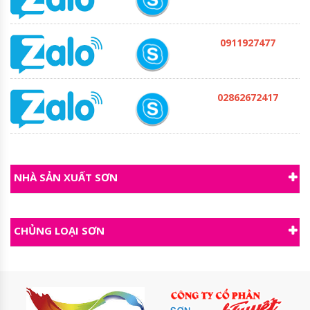
0911927477
02862672417
NHÀ SẢN XUẤT SƠN
CHỦNG LOẠI SƠN