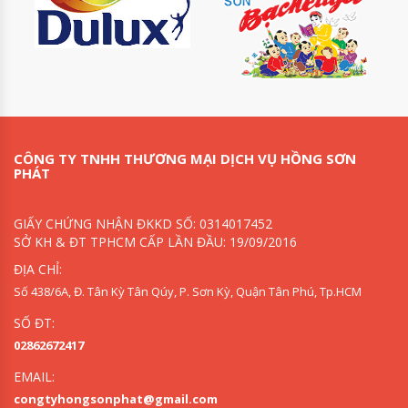
CÔNG TY TNHH THƯƠNG MẠI DỊCH VỤ HỒNG SƠN
PHÁT
GIẤY CHỨNG NHẬN ĐKKD SỐ: 0314017452
SỞ KH & ĐT TPHCM CẤP LẦN ĐẦU: 19/09/2016
ĐỊA CHỈ:
Số 438/6A, Đ. Tân Kỳ Tân Qúy, P. Sơn Kỳ, Quận Tân Phú, Tp.HCM
SỐ ĐT:
02862672417
EMAIL:
congtyhongsonphat@gmail.com