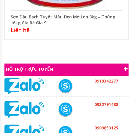
Sơn Dầu Bạch Tuyết Màu Đen Mờ Lon 3kg – Thùng
16kg Gía Rẻ Gía Sỉ
Liên hệ
HỖ TRỢ TRỰC TUYẾN
0918342277
0932791488
0909853125