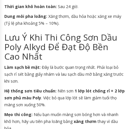
Thời gian khô hoàn toàn:
Sau 24 giờ.
Dung môi pha loãng:
Xăng thơm, dầu hỏa hoặc xăng xe máy
(Tỷ lệ pha khoảng 5% – 10%).
Lưu Ý Khi Thi Công Sơn Dầu
Poly Alkyd Để Đạt Độ Bền
Cao Nhất
Làm sạch bề mặt:
Đây là bước quan trọng nhất. Phải loại bỏ
sạch rỉ sét bằng giấy nhám và lau sạch dầu mỡ bằng xăng trước
khi sơn.
Hệ thống sơn tiêu chuẩn:
Nên sơn
1 lớp lót chống rỉ + 2 lớp
sơn phủ màu Poly
. Việc bỏ qua lớp lót sẽ làm giảm tuổi thọ
màng sơn xuống 50%.
Mẹo thi công:
Nếu bạn muốn màng sơn bóng hơn và nhanh
khô hơn, hãy ưu tiên pha loãng bằng
xăng thơm
thay vì dầu
hỏa.