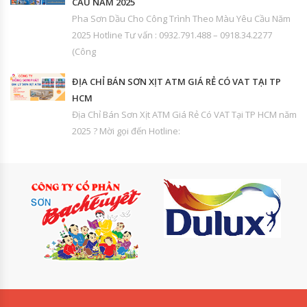
CẦU NĂM 2025
Pha Sơn Dầu Cho Công Trình Theo Màu Yêu Cầu Năm
2025 Hotline Tư vấn : 0932.791.488 – 0918.34.2277
(Công
ĐỊA CHỈ BÁN SƠN XỊT ATM GIÁ RẺ CÓ VAT TẠI TP
HCM
Địa Chỉ Bán Sơn Xịt ATM Giá Rẻ Có VAT Tại TP HCM năm
2025 ? Mời gọi đến Hotline: