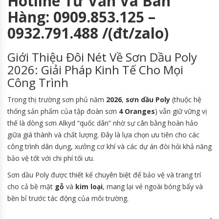
Hotline Tư Vấn Và Bán
Hàng: 0909.853.125 –
0932.791.488 /(đt/zalo)
Giới Thiệu Đôi Nét Về Sơn Dầu Poly
2026: Giải Pháp Kinh Tế Cho Mọi
Công Trình
Trong thị trường sơn phủ năm
2026
,
sơn dầu Poly
(thuộc hệ
thống sản phẩm của tập đoàn sơn
4 Oranges
) vẫn giữ vững vị
thế là dòng sơn Alkyd “quốc dân” nhờ sự cân bằng hoàn hảo
giữa giá thành và chất lượng. Đây là lựa chọn ưu tiên cho các
công trình dân dụng, xưởng cơ khí và các dự án đòi hỏi khả năng
bảo vệ tốt với chi phí tối ưu.
Sơn dầu Poly được thiết kế chuyên biệt để bảo vệ và trang trí
cho cả bề mặt
gỗ
và
kim loại
, mang lại vẻ ngoài bóng bẩy và
bền bỉ trước tác động của môi trường.