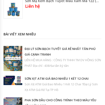
Sơn Mạ Kẽm Bạch Tuyết Màu Xám Mã 122 (Lon 3kg ) Gía Rẻ Gía Sỉ
Liên hệ
BÀI VIẾT XEM NHIỀU
ĐẠI LÝ SƠN BẠCH TUYẾT GIÁ RẺ NHẤT TÂN PHÚ
GIÁ CẠNH TRANH
LIÊN HỆ MUA HÀNG : CÔNG TY THHH TM DV HỒNG SƠN
PHÁT Địa chỉ : 438/6a tân kỳ tân
SƠN XỊT ATM GIÁ BAO NHIÊU 1 KÉT 12 CHAI
Sơn Xịt ATM Giá Bao Nhiêu 1 Két 12 Chai ?Đại Lý Sơn
Xịt ATM Giá Rẻ Tại TP Hồ
PHA SƠN DẦU CHO CÔNG TRÌNH THEO MÀU YÊU