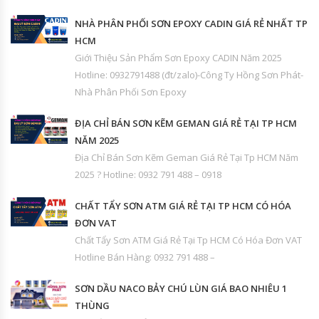
NHÀ PHÂN PHỐI SƠN EPOXY CADIN GIÁ RẺ NHẤT TP
HCM
Giới Thiệu Sản Phẩm Sơn Epoxy CADIN Năm 2025
Hotline: 0932791488 (đt/zalo)-Công Ty Hồng Sơn Phát-
Nhà Phân Phối Sơn Epoxy
ĐỊA CHỈ BÁN SƠN KẼM GEMAN GIÁ RẺ TẠI TP HCM
NĂM 2025
Địa Chỉ Bán Sơn Kẽm Geman Giá Rẻ Tại Tp HCM Năm
2025 ? Hotline: 0932 791 488 – 0918
CHẤT TẨY SƠN ATM GIÁ RẺ TẠI TP HCM CÓ HÓA
ĐƠN VAT
Chất Tẩy Sơn ATM Giá Rẻ Tại Tp HCM Có Hóa Đơn VAT
Hotline Bán Hàng: 0932 791 488 –
SƠN DẦU NACO BẢY CHÚ LÙN GIÁ BAO NHIÊU 1
THÙNG