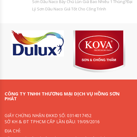
Sơn Dầu Naco Bảy Chú Lùn Giá Bao Nhiêu 1 Thùng?Đại
Lý Sơn Dầu Naco Giá Tốt Cho Công Trình
CÔNG TY TNHH THƯƠNG MẠI DỊCH VỤ HỒNG SƠN
PHÁT
GIẤY CHỨNG NHẬN ĐKKD SỐ: 0314017452
SỞ KH & ĐT TPHCM CẤP LẦN ĐẦU: 19/09/2016
ĐỊA CHỈ: