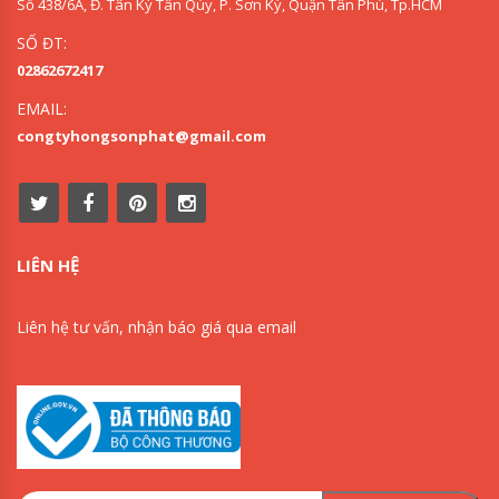
Số 438/6A, Đ. Tân Kỳ Tân Qúy, P. Sơn Kỳ, Quận Tân Phú, Tp.HCM
SỐ ĐT:
02862672417
EMAIL:
congtyhongsonphat@gmail.com
LIÊN HỆ
Liên hệ tư vấn, nhận báo giá qua email