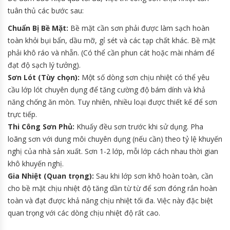
tuân thủ các bước sau:
Chuẩn Bị Bề Mặt:
Bề mặt cần sơn phải được làm sạch hoàn
toàn khỏi bụi bẩn, dầu mỡ, gỉ sét và các tạp chất khác. Bề mặt
phải khô ráo và nhẵn. (Có thể cần phun cát hoặc mài nhám để
đạt độ sạch lý tưởng).
Sơn Lót (Tùy chọn):
Một số dòng sơn chịu nhiệt có thể yêu
cầu lớp lót chuyên dụng để tăng cường độ bám dính và khả
năng chống ăn mòn. Tuy nhiên, nhiều loại được thiết kế để sơn
trực tiếp.
Thi Công Sơn Phủ:
Khuấy đều sơn trước khi sử dụng. Pha
loãng sơn với dung môi chuyên dụng (nếu cần) theo tỷ lệ khuyến
nghị của nhà sản xuất. Sơn 1-2 lớp, mỗi lớp cách nhau thời gian
khô khuyến nghị.
Gia Nhiệt (Quan trọng):
Sau khi lớp sơn khô hoàn toàn, cần
cho bề mặt chịu nhiệt độ tăng dần từ từ để sơn đóng rắn hoàn
toàn và đạt được khả năng chịu nhiệt tối đa. Việc này đặc biệt
quan trọng với các dòng chịu nhiệt độ rất cao.