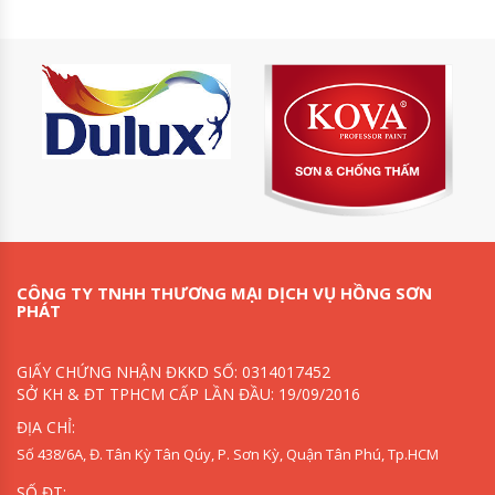
CÔNG TY TNHH THƯƠNG MẠI DỊCH VỤ HỒNG SƠN
PHÁT
GIẤY CHỨNG NHẬN ĐKKD SỐ: 0314017452
SỞ KH & ĐT TPHCM CẤP LẦN ĐẦU: 19/09/2016
ĐỊA CHỈ:
Số 438/6A, Đ. Tân Kỳ Tân Qúy, P. Sơn Kỳ, Quận Tân Phú, Tp.HCM
SỐ ĐT: