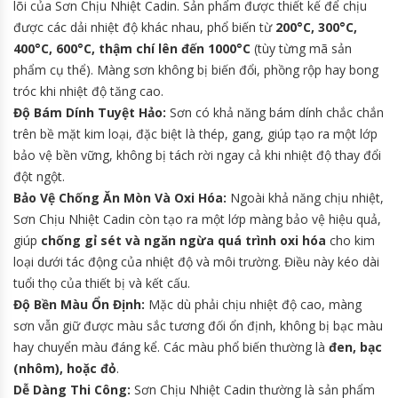
lõi của Sơn Chịu Nhiệt Cadin. Sản phẩm được thiết kế để chịu
được các dải nhiệt độ khác nhau, phổ biến từ
200°C, 300°C,
400°C, 600°C, thậm chí lên đến 1000°C
(tùy từng mã sản
phẩm cụ thể). Màng sơn không bị biến đổi, phồng rộp hay bong
tróc khi nhiệt độ tăng cao.
Độ Bám Dính Tuyệt Hảo:
Sơn có khả năng bám dính chắc chắn
trên bề mặt kim loại, đặc biệt là thép, gang, giúp tạo ra một lớp
bảo vệ bền vững, không bị tách rời ngay cả khi nhiệt độ thay đổi
đột ngột.
Bảo Vệ Chống Ăn Mòn Và Oxi Hóa:
Ngoài khả năng chịu nhiệt,
Sơn Chịu Nhiệt Cadin còn tạo ra một lớp màng bảo vệ hiệu quả,
giúp
chống gỉ sét và ngăn ngừa quá trình oxi hóa
cho kim
loại dưới tác động của nhiệt độ và môi trường. Điều này kéo dài
tuổi thọ của thiết bị và kết cấu.
Độ Bền Màu Ổn Định:
Mặc dù phải chịu nhiệt độ cao, màng
sơn vẫn giữ được màu sắc tương đối ổn định, không bị bạc màu
hay chuyển màu đáng kể. Các màu phổ biến thường là
đen, bạc
(nhôm), hoặc đỏ
.
Dễ Dàng Thi Công:
Sơn Chịu Nhiệt Cadin thường là sản phẩm