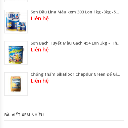
Sơn Dầu Lina Màu kem 303 Lon 1kg -3kg -5kg -Thùng 20kg Gía Rẻ Gía Sỉ
Liên hệ
Sơn Bạch Tuyết Màu Gạch 454 Lon 3kg – Thùng 16kg Gía Rẻ Gía Sỉ
Liên hệ
Chống thấm Sikafloor Chapdur Green Để Gia Cố Cho Bề Mặt Sàn Tấm Bê Tông
Liên hệ
BÀI VIẾT XEM NHIỀU