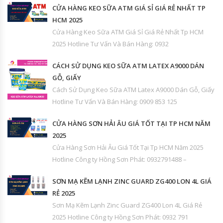
CỬA HÀNG KEO SỮA ATM GIÁ SỈ GIÁ RẺ NHẤT TP
HCM 2025
Cửa Hàng Keo Sữa ATM Giá Sỉ Giá Rẻ Nhất Tp HCM
2025 Hotline Tư Vấn Và Bán Hàng: 0932
CÁCH SỬ DỤNG KEO SỮA ATM LATEX A9000 DÁN
GỖ, GIẤY
Cách Sử Dụng Keo Sữa ATM Latex A9000 Dán Gỗ, Giấy
Hotline Tư Vấn Và Bán Hàng: 0909 853 125
CỬA HÀNG SƠN HẢI ÂU GIÁ TỐT TẠI TP HCM NĂM
2025
Cửa Hàng Sơn Hải Âu Giá Tốt Tại Tp HCM Năm 2025
Hotline Công ty Hồng Sơn Phát: 0932791488 –
SƠN MẠ KẼM LẠNH ZINC GUARD ZG400 LON 4L GIÁ
RẺ 2025
Sơn Mạ Kẽm Lạnh Zinc Guard ZG400 Lon 4L Giá Rẻ
2025 Hotline Công ty Hồng Sơn Phát: 0932 791