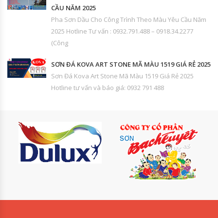
CẦU NĂM 2025
Pha Sơn Dầu Cho Công Trình Theo Màu Yêu Cầu Năm
2025 Hotline Tư vấn : 0932.791.488 – 0918.34.2277
(Công
SƠN ĐÁ KOVA ART STONE MÃ MÀU 1519 GIÁ RẺ 2025
Sơn Đá Kova Art Stone Mã Màu 1519 Giá Rẻ 2025
Hotline tư vấn và báo giá: 0932 791 488