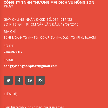
CÔNG TY TNHH THƯƠNG MẠI DỊCH VỤ HỒNG SƠN
PHÁT
GIẤY CHỨNG NHẬN ĐKKD SỐ: 0314017452
SỞ KH & ĐT TPHCM CẤP LẦN ĐẦU: 19/09/2016
ĐỊA CHỈ:
Số 438/6A, Đ. Tân Kỳ Tân Qúy, P. Sơn Kỳ, Quận Tân Phú, Tp.HCM
SỐ ĐT:
02862672417
EMAIL:
congtyhongsonphat@gmail.com
LIÊN HỆ
Liên hệ tư vấn, nhận báo giá qua email