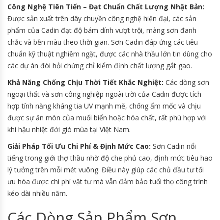
Công Nghệ Tiên Tiến – Đạt Chuẩn Chất Lượng Nhật Bản:
Được sản xuất trên dây chuyền công nghệ hiện đại, các sản
phẩm của Cadin đạt độ bám dính vượt trội, màng sơn đanh
chắc và bền màu theo thời gian. Sơn Cadin đáp ứng các tiêu
chuẩn kỹ thuật nghiêm ngặt, được các nhà thầu lớn tin dùng cho
các dự án đòi hỏi chứng chỉ kiểm định chất lượng gắt gao.
Khả Năng Chống Chịu Thời Tiết Khắc Nghiệt:
Các dòng sơn
ngoại thất và sơn công nghiệp ngoài trời của Cadin được tích
hợp tính năng kháng tia UV mạnh mẽ, chống ẩm mốc và chịu
được sự ăn mòn của muối biển hoặc hóa chất, rất phù hợp với
khí hậu nhiệt đới gió mùa tại Việt Nam.
Giải Pháp Tối Ưu Chi Phí & Định Mức Cao:
Sơn Cadin nổi
tiếng trong giới thợ thầu nhờ độ che phủ cao, định mức tiêu hao
lý tưởng trên mỗi mét vuông. Điều này giúp các chủ đầu tư tối
ưu hóa được chi phí vật tư mà vẫn đảm bảo tuổi thọ công trình
kéo dài nhiều năm.
Các Dòng Sản Phẩm Sơn