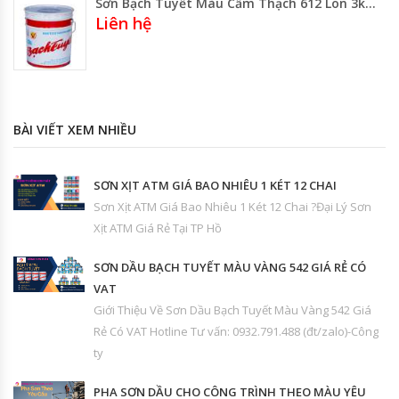
Sơn Bạch Tuyết Màu Cẩm Thạch 612 Lon 3kg – Thùng 16kg Gía Rẻ Gía Sỉ
Liên hệ
BÀI VIẾT XEM NHIỀU
SƠN XỊT ATM GIÁ BAO NHIÊU 1 KÉT 12 CHAI
Sơn Xịt ATM Giá Bao Nhiêu 1 Két 12 Chai ?Đại Lý Sơn
Xịt ATM Giá Rẻ Tại TP Hồ
SƠN DẦU BẠCH TUYẾT MÀU VÀNG 542 GIÁ RẺ CÓ
VAT
Giới Thiệu Về Sơn Dầu Bạch Tuyết Màu Vàng 542 Giá
Rẻ Có VAT Hotline Tư vấn: 0932.791.488 (đt/zalo)-Công
ty
PHA SƠN DẦU CHO CÔNG TRÌNH THEO MÀU YÊU