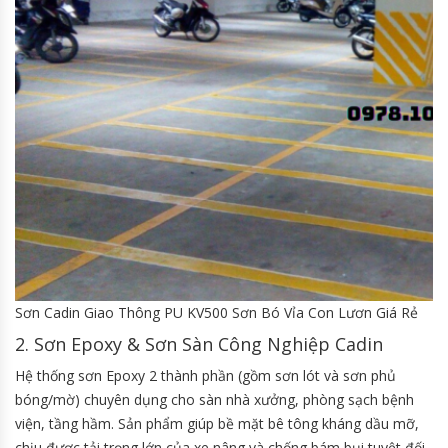
Sơn Cadin Giao Thông PU KV500 Sơn Bó Vỉa Con Lươn Giá Rẻ
2. Sơn Epoxy & Sơn Sàn Công Nghiệp Cadin
Hệ thống sơn Epoxy 2 thành phần (gồm sơn lót và sơn phủ
bóng/mờ) chuyên dụng cho sàn nhà xưởng, phòng sạch bệnh
viện, tầng hầm. Sản phẩm giúp bề mặt bê tông kháng dầu mỡ,
chịu được tải trọng lớn của xe nâng và chống bám bụi tuyệt đối.