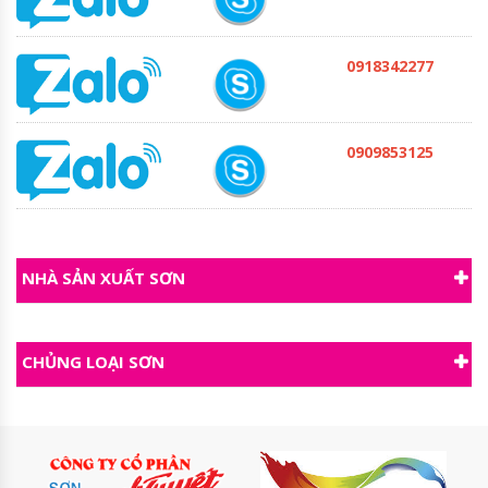
0918342277
0909853125
NHÀ SẢN XUẤT SƠN
CHỦNG LOẠI SƠN