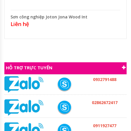
Sơn công nghiệp Joton Jona Wood Int
Liên hệ
HỖ TRỢ TRỰC TUYẾN
0932791488
02862672417
0911927477