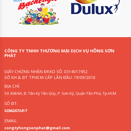
CÔNG TY TNHH THƯƠNG MẠI DỊCH VỤ HỒNG SƠN
PHÁT
GIẤY CHỨNG NHẬN ĐKKD SỐ: 0314017452
SỞ KH & ĐT TPHCM CẤP LẦN ĐẦU: 19/09/2016
ĐỊA CHỈ:
Số 438/6A, Đ. Tân Kỳ Tân Qúy, P. Sơn Kỳ, Quận Tân Phú, Tp.HCM
SỐ ĐT:
02862672417
EMAIL:
congtyhongsonphat@gmail.com