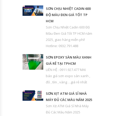
SƠN CHỊU NHIỆT CADIN 600
ĐỘ MÀU ĐEN GIÁ TỐT TP
HCM
Sơn Chịu Nhiệt Cadin 600 Độ
Màu Đen Giá Tốt TP HCM năm
2025, giao hàng miễn phí!
Hotline: 0932.791.488
SƠN EPOXY SÀN MÀU XANH
GIÁ RẺ TẠI TPHCM
LIÊN HỆ : 0911.927.477 MAI
báo giá sơn expo sàn xanh ,
đỏ , tím , vàng …giá rẻ nhất
SƠN XỊT ATM GIÁ SỈ NHÀ
MÁY ĐỦ CÁC MÀU NĂM 2025
Sơn Xịt ATM Giá Sỉ Nhà Máy
Đủ Các Màu Năm 2025