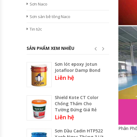
Sơn Naco
Sơn sàn bê tông Naco
Tin tức
SẢN PHẨM XEM NHIỀU
Sơn lót epoxy Jotun
Jotafloor Damp Bond
Liên hệ
Shield Kote CT Color
Chống Thấm Cho
Tường Đứng Giá Rẻ
Liên hệ
Phân Phố
Sơn Dầu Cadin HTP522
Xanh Ngọc Thùng 3 Lít