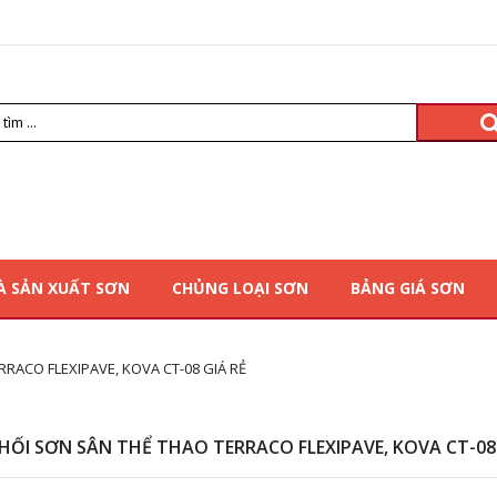
À SẢN XUẤT SƠN
CHỦNG LOẠI SƠN
BẢNG GIÁ SƠN
RACO FLEXIPAVE, KOVA CT-08 GIÁ RẺ
HỐI SƠN SÂN THỂ THAO TERRACO FLEXIPAVE, KOVA CT-08 