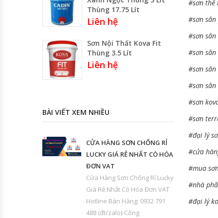
#sơn thể 
Thùng 17.75 Lít
#sơn sân 
Liên hệ
#sơn sân 
Sơn Nội Thất Kova Fit
#sơn sân
Thùng 3.5 Lít
Liên hệ
#sơn sân
#sơn sân 
#sơn kova
BÀI VIẾT XEM NHIỀU
#sơn terr
#đại lý s
CỬA HÀNG SƠN CHỐNG RỈ
#cửa hàng
LUCKY GIÁ RẺ NHẤT CÓ HÓA
ĐƠN VAT
#mua sơn
Cửa Hàng Sơn Chống Rỉ Lucky
#nhà phâ
Giá Rẻ Nhất Có Hóa Đơn VAT
Hotline Bán Hàng: 0932 791
#đại lý k
488 (đt/zalo)-Công