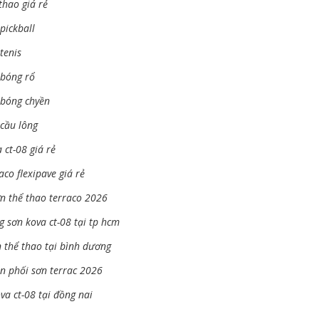
thao giá rẻ
pickball
tenis
 bóng rổ
 bóng chyền
cầu lông
 ct-08 giá rẻ
aco flexipave giá rẻ
ơn thể thao terraco 2026
 sơn kova ct-08 tại tp hcm
 thể thao tại bình dương
n phối sơn terrac 2026
ova ct-08 tại đồng nai