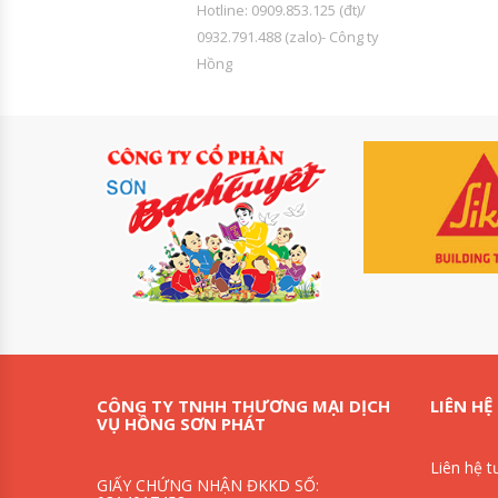
Hotline: 0909.853.125 (đt)/
0932.791.488 (zalo)- Công ty
Hồng
CÔNG TY TNHH THƯƠNG MẠI DỊCH
LIÊN HỆ
VỤ HỒNG SƠN PHÁT
Liên hệ t
GIẤY CHỨNG NHẬN ĐKKD SỐ: