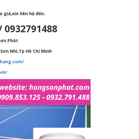
giá,xin liên hệ đến:
/ 0932791488
Sơn Phát
Sơn Nhì,Tp Hồ Chí Minh
hhang.com/
om/