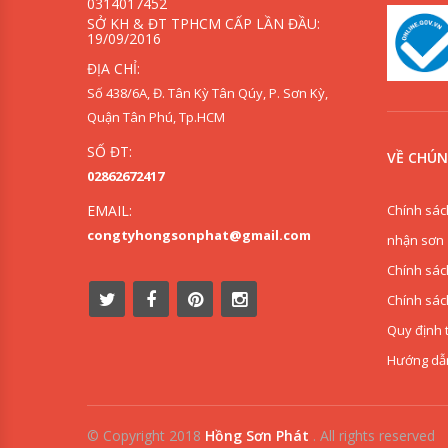
0314017452
SỞ KH & ĐT TPHCM CẤP LẦN ĐẦU:
19/09/2016
ĐỊA CHỈ:
Số 438/6A, Đ. Tân Kỳ Tân Qúy, P. Sơn Kỳ,
Quận Tân Phú, Tp.HCM
SỐ ĐT:
VỀ CHÚN
02862672417
Chính sác
EMAIL:
congtyhongsonphat@gmail.com
nhận sơn
Chính sác
Chính sác
Quy định 
Hướng dẫ
0909853125
© Copyright 2018
Hồng Sơn Phát
.
All rights reserved
0918342277