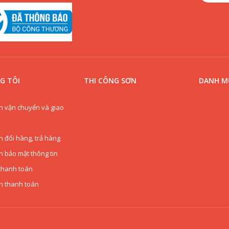
G TÔI
THI CÔNG SƠN
DANH MỤ
h vận chuyển và giao
h đổi hàng, trả hàng
h bảo mật thông tin
thanh toán
n thanh toán