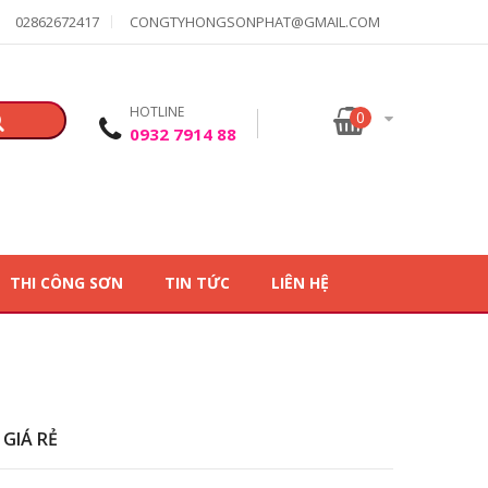
02862672417
CONGTYHONGSONPHAT@GMAIL.COM
HOTLINE
0
0932 7914 88
THI CÔNG SƠN
TIN TỨC
LIÊN HỆ
GIÁ RẺ