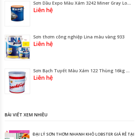
Sơn Dầu Expo Màu Xám 3242 Miner Gray Lon 3 Lít -800ml- Thùng 17.75 Lít
Liên hệ
Sơn thơm công nghiệp Lina màu vàng 933
Liên hệ
Sơn Bạch Tuyết Màu Xám 122 Thùng 16kg Loại Lớn
Liên hệ
BÀI VIẾT XEM NHIỀU
ĐẠI LÝ SƠN THƠM NHANH KHÔ LOBSTER GIÁ RẺ TẠI