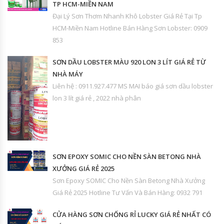
TP HCM-MIỀN NAM
Đại Lý Sơn Thơm Nhanh Khô Lobster Giá Rẻ Tại Tp
HCM-Miền Nam Hotline Bán Hàng Sơn Lobster: 0909
853
SƠN DẦU LOBSTER MÀU 920 LON 3 LÍT GIÁ RẺ TỪ
NHÀ MÁY
Liên hệ : 0911.927.477 MS MAI báo giá sơn dầu lobster
lon 3 lít giá rẻ , 2022 nhà phân
SƠN EPOXY SOMIC CHO NỀN SÀN BETONG NHÀ
XƯỞNG GIÁ RẺ 2025
Sơn Epoxy SOMIC Cho Nền Sàn Betong Nhà Xưởng
Giá Rẻ 2025 Hotline Tư Vấn Và Bán Hàng: 0932 791
CỬA HÀNG SƠN CHỐNG RỈ LUCKY GIÁ RẺ NHẤT CÓ