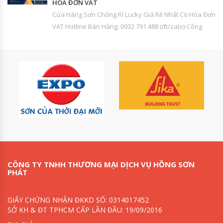
HÓA ĐƠN VAT
Cửa Hàng Sơn Chống Rỉ Lucky Giá Rẻ Nhất Có Hóa Đơn
VAT Hotline Bán Hàng: 0932 791 488 (đt/zalo)-Công
CÔNG TY TNHH THƯƠNG MẠI DỊCH VỤ HỒNG SƠN
PHÁT
GIẤY CHỨNG NHẬN ĐKKD SỐ: 0314017452
SỞ KH & ĐT TPHCM CẤP LẦN ĐẦU: 19/09/2016