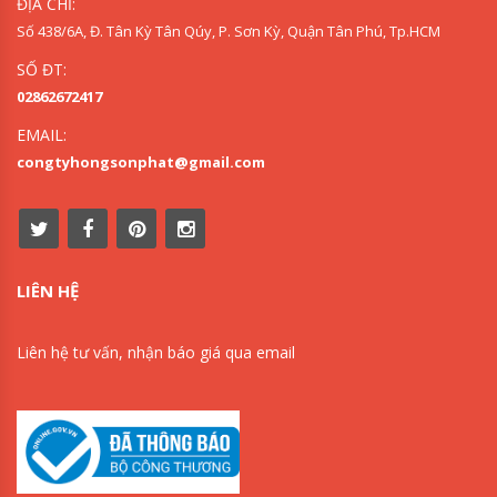
ĐỊA CHỈ:
Số 438/6A, Đ. Tân Kỳ Tân Qúy, P. Sơn Kỳ, Quận Tân Phú, Tp.HCM
SỐ ĐT:
02862672417
EMAIL:
congtyhongsonphat@gmail.com
LIÊN HỆ
Liên hệ tư vấn, nhận báo giá qua email