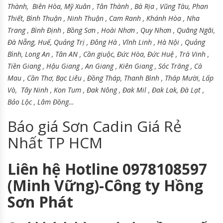
Thành, Biên Hòa, Mỹ Xuân , Tân Thành , Bà Rịa , Vũng Tàu, Phan
Thiết, Bình Thuận , Ninh Thuận , Cam Ranh , Khánh Hòa , Nha
Trang , Bình Định , Bồng Sơn , Hoài Nhơn , Quy Nhơn , Quãng Ngãi,
Đà Nẵng, Huế, Quảng Trị , Đông Hà , Vĩnh Linh , Hà Nội , Quảng
Bình, Long An , Tân AN , Cần giuộc, Đức Hòa, Đức Huệ , Trà Vinh ,
Tiền Giang , Hậu Giang , An Giang , Kiên Giang , Sóc Trăng , Cà
Mau , Cần Thơ, Bạc Liêu , Đồng Tháp, Thanh Bình , Tháp Mười, Lấp
Vò, Tây Ninh , Kon Tum , Đak Nông , Đak Mil , Đak Lak, Đà Lạt ,
Bảo Lộc , Lâm Đồng…
Báo giá Sơn Cadin Giá Rẻ
Nhất TP HCM
Liên hệ Hotline 0978108597
(Minh Vững)-Công ty Hồng
Sơn Phát