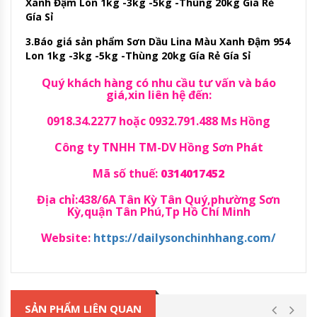
Xanh Đậm Lon 1kg -3kg -5kg -Thùng 20kg Gía Rẻ
Gía Sỉ
3.Báo giá sản phẩm Sơn Dầu Lina Màu Xanh Đậm 954
Lon 1kg -3kg -5kg -Thùng 20kg Gía Rẻ Gía Sỉ
Quý khách hàng có nhu cầu tư vấn và báo
giá,xin liên hệ đến:
0918.34.2277 hoặc 0932.791.488 Ms Hồng
Công ty TNHH TM-DV Hồng Sơn Phát
Mã số thuế:
0314017452
Địa chỉ:438/6A Tân Kỳ Tân Quý,phường Sơn
Kỳ,quận Tân Phú,Tp Hồ Chí Minh
Website:
https://dailysonchinhhang.com/
SẢN PHẨM LIÊN QUAN