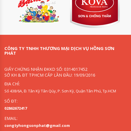
CÔNG TY TNHH THƯƠNG MẠI DỊCH VỤ HỒNG SƠN
PHÁT
GIẤY CHỨNG NHẬN ĐKKD SỐ: 0314017452
SỞ KH & ĐT TPHCM CẤP LẦN ĐẦU: 19/09/2016
ĐỊA CHỈ:
Số 438/6A, Đ. Tân Kỳ Tân Qúy, P. Sơn Kỳ, Quận Tân Phú, Tp.HCM
SỐ ĐT:
02862672417
EMAIL:
congtyhongsonphat@gmail.com