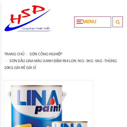
MENU
TRANG CHỦ
SƠN CÔNG NGHIỆP
SƠN DẦU LINA MÀU XANH ĐẬM 954 LON 1KG -3KG -5KG -THÙNG
20KG GÍA RẺ GÍA SỈ