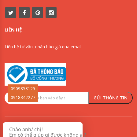
LIÊN HỆ
Liên hệ tư vấn, nhận báo giá qua email
0909853125
0918342277
Chào anh/ chị !
VỀ CHÚNG TÔI
Em có thể giúp gì được không ạ ?