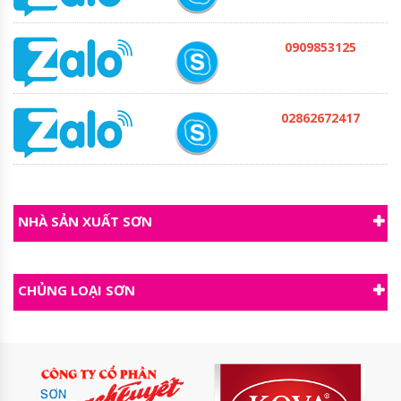
0909853125
02862672417
NHÀ SẢN XUẤT SƠN
CHỦNG LOẠI SƠN