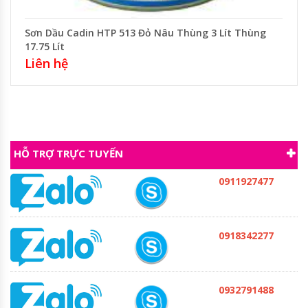
Sơn Dầu Cadin HTP 513 Đỏ Nâu Thùng 3 Lít Thùng
17.75 Lít
Liên hệ
HỖ TRỢ TRỰC TUYẾN
0911927477
0918342277
0932791488