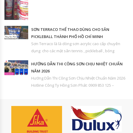
SƠN TERRACO THỂ THAO DÙNG CHO SÂN
PICKLEBALL THÀNH PHỐ HỒ CHÍ MINH
Sơn Terraco là là dòng sơn acrylic cao cấp chuyên
dụng cho các mặt sân tennis , pickleball , bóng
HƯỚNG DẪN THI CÔNG SƠN CHỊU NHIỆT CHUẨN
NĂM 2026
Hướng Dẫn Thi Công Sơn Chịu Nhiệt Chuẩn Năm 2026
Hotline Công Ty Hồng Sơn Phát: 0909 853 125 –