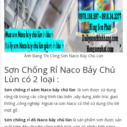
Ảnh Đang Thi Công Sơn Naco Bảy Chú Lùn
Sơn Chống Rỉ Naco Bảy Chú
Lùn có 2 loại :
Sơn chống rỉ xám Naco bảy chú lùn
là sơn được sử dụng
rộng rãi trong các công trình tàu biển ,xây dựng ,kiến trúc giao
thông ,công nghiệp .Ngoài ra sơn Naco có thể sử dụng cho bề
mặt gỗ .
Sơn chống rỉ đỏ Naco bảy chú lùn
là sản phẩm sơn được sản
xuất trên dây chuyền công nghệ mới ,sơn có nhiều tính năng