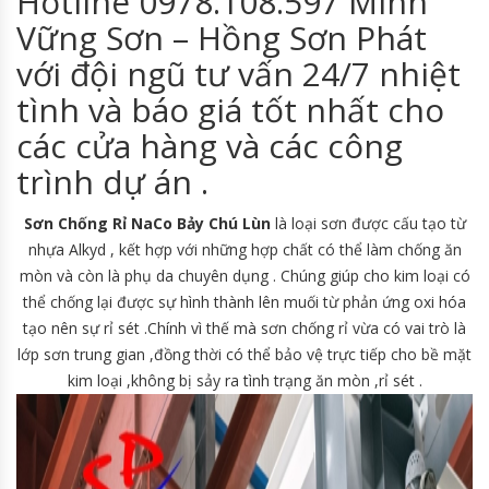
Hotline 0978.108.597 Minh
Vững Sơn – Hồng Sơn Phát
với đội ngũ tư vấn 24/7 nhiệt
tình và báo giá tốt nhất cho
các cửa hàng và các công
trình dự án .
Sơn Chống Rỉ NaCo Bảy Chú Lùn
là loại sơn được cấu tạo từ
nhựa Alkyd , kết hợp với những hợp chất có thể làm chống ăn
mòn và còn là phụ da chuyên dụng . Chúng giúp cho kim loại có
thể chống lại được sự hình thành lên muối từ phản ứng oxi hóa
tạo nên sự rỉ sét .Chính vì thế mà sơn chống rỉ vừa có vai trò là
lớp sơn trung gian ,đồng thời có thể bảo vệ trực tiếp cho bề mặt
kim loại ,không bị sảy ra tình trạng ăn mòn ,rỉ sét .